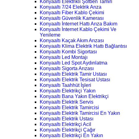
Konyaaltı Elektrikli Şofben Tamiri
Konyaaltı 7/24 Elektrik Arıza
Konyaaltı Fiber Kablo Çekimi
Konyaaltı Güvenlik Kamerası
Konyaaltı İnternet Hattı Arıza Bakım
Konyaaltı İnternet Kablo Çekimi Ve
Yenileme
Konyaaltı Kaçak Akım Arızası
Konyaaltı Klima Elektrik Hattı Bağlantısı
Konyaaltı Kombi Sigortası
Konyaaltı Led Montajı
Konyaaltı Led Spot Aydınlatma
Konyaaltı Sigorta Arızası
Konyaaltı Elektrik Tamir Ustası
Konyaaltı Elektrik Tesisat Ustası
Konyaaltı Taahhüt İşleri
Konyaaltı Elektrikçi Yakın
Konyaaltı Bana Yakın Elektrikçi
Konyaaltı Elektrik Servis
Konyaaltı Elektrik Tamircisi
Konyaaltı Elektrik Tamircisi En Yakın
Konyaaltı Elektrik Ustası
Konyaaltı Elektrikçi Acil
Konyaaltı Elektrikçi Çağır
Konyaaltı Elektrikçi En Yakın