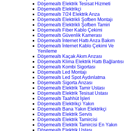
Döşemealtı Elektrik Tesisat Hizmeti
Döşemealtı Elektrikçi
Döşemealtı 7/24 Elektrik Arıza
Döşemealtı Elektrikli Şofben Montajı
Döşemealtı Elektrikli Şofben Tamiri
Döşemealtı Fiber Kablo Çekimi
Döşemealtı Güvenlik Kamerası
Döşemealtı İnternet Hattı Arıza Bakım
Döşemealtı İnternet Kablo Çekimi Ve
Yenileme
Döşemealtı Kaçak Akım Arızası
Döşemealtı Klima Elektrik Hattı Bağlantısı
Döşemealtı Kombi Sigortası
Döşemealtı Led Montajı
Döşemealtı Led Spot Aydınlatma
Döşemealtı Sigorta Arızası
Döşemealtı Elektrik Tamir Ustası
Döşemealtı Elektrik Tesisat Ustası
Döşemealtı Taahhüt İşleri
Döşemealtı Elektrikçi Yakın
Döşemealtı Bana Yakın Elektrikçi
Döşemealtı Elektrik Servis
Döşemealtı Elektrik Tamircisi
Döşemealtı Elektrik Tamircisi En Yakın
Döşemealtı Elektrik Ustası