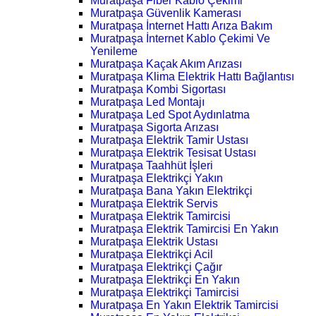
Muratpaşa Fiber Kablo Çekimi
Muratpaşa Güvenlik Kamerası
Muratpaşa İnternet Hattı Arıza Bakım
Muratpaşa İnternet Kablo Çekimi Ve
Yenileme
Muratpaşa Kaçak Akım Arızası
Muratpaşa Klima Elektrik Hattı Bağlantısı
Muratpaşa Kombi Sigortası
Muratpaşa Led Montajı
Muratpaşa Led Spot Aydınlatma
Muratpaşa Sigorta Arızası
Muratpaşa Elektrik Tamir Ustası
Muratpaşa Elektrik Tesisat Ustası
Muratpaşa Taahhüt İşleri
Muratpaşa Elektrikçi Yakın
Muratpaşa Bana Yakın Elektrikçi
Muratpaşa Elektrik Servis
Muratpaşa Elektrik Tamircisi
Muratpaşa Elektrik Tamircisi En Yakın
Muratpaşa Elektrik Ustası
Muratpaşa Elektrikçi Acil
Muratpaşa Elektrikçi Çağır
Muratpaşa Elektrikçi En Yakın
Muratpaşa Elektrikçi Tamircisi
Muratpaşa En Yakın Elektrik Tamircisi