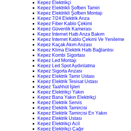
Kepez Elektrikçi
Kepez Elektrikli Şofben Tamiri
Kepez Elektrikli Şofben Montajı
Kepez 7/24 Elektrik Arıza
Kepez Fiber Kablo Çekimi
Kepez Güvenlik Kamerası
Kepez İnternet Hattı Arıza Bakım
Kepez İnternet Kablo Çekimi Ve Yenileme
Kepez Kaçak Akım Arızası
Kepez Klima Elektrik Hattı Bağlantısı
Kepez Kombi Sigortası
Kepez Led Montajı
Kepez Led Spot Aydınlatma
Kepez Sigorta Arızası
Kepez Elektrik Tamir Ustası
Kepez Elektrik Tesisat Ustası
Kepez Taahhüt İşleri
Kepez Elektrikçi Yakın
Kepez Bana Yakın Elektrikçi
Kepez Elektrik Servis
Kepez Elektrik Tamircisi
Kepez Elektrik Tamircisi En Yakın
Kepez Elektrik Ustası
Kepez Elektrikçi Acil
Kepez Elektrikçi Çağır