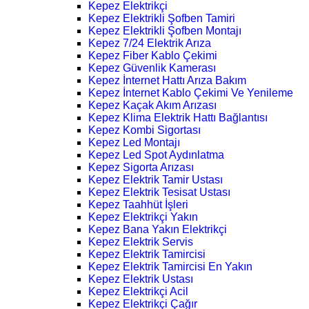
Kepez Elektrikçi
Kepez Elektrikli Şofben Tamiri
Kepez Elektrikli Şofben Montajı
Kepez 7/24 Elektrik Arıza
Kepez Fiber Kablo Çekimi
Kepez Güvenlik Kamerası
Kepez İnternet Hattı Arıza Bakım
Kepez İnternet Kablo Çekimi Ve Yenileme
Kepez Kaçak Akım Arızası
Kepez Klima Elektrik Hattı Bağlantısı
Kepez Kombi Sigortası
Kepez Led Montajı
Kepez Led Spot Aydınlatma
Kepez Sigorta Arızası
Kepez Elektrik Tamir Ustası
Kepez Elektrik Tesisat Ustası
Kepez Taahhüt İşleri
Kepez Elektrikçi Yakın
Kepez Bana Yakın Elektrikçi
Kepez Elektrik Servis
Kepez Elektrik Tamircisi
Kepez Elektrik Tamircisi En Yakın
Kepez Elektrik Ustası
Kepez Elektrikçi Acil
Kepez Elektrikçi Çağır