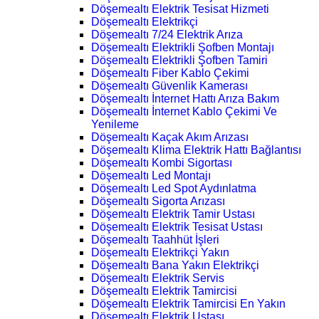
Döşemealtı Elektrik Tesisat Hizmeti
Döşemealtı Elektrikçi
Döşemealtı 7/24 Elektrik Arıza
Döşemealtı Elektrikli Şofben Montajı
Döşemealtı Elektrikli Şofben Tamiri
Döşemealtı Fiber Kablo Çekimi
Döşemealtı Güvenlik Kamerası
Döşemealtı İnternet Hattı Arıza Bakım
Döşemealtı İnternet Kablo Çekimi Ve
Yenileme
Döşemealtı Kaçak Akım Arızası
Döşemealtı Klima Elektrik Hattı Bağlantısı
Döşemealtı Kombi Sigortası
Döşemealtı Led Montajı
Döşemealtı Led Spot Aydınlatma
Döşemealtı Sigorta Arızası
Döşemealtı Elektrik Tamir Ustası
Döşemealtı Elektrik Tesisat Ustası
Döşemealtı Taahhüt İşleri
Döşemealtı Elektrikçi Yakın
Döşemealtı Bana Yakın Elektrikçi
Döşemealtı Elektrik Servis
Döşemealtı Elektrik Tamircisi
Döşemealtı Elektrik Tamircisi En Yakın
Döşemealtı Elektrik Ustası