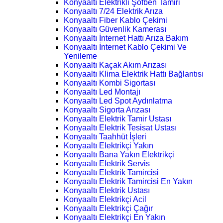
Konyaaltı Elektrikli Şofben Tamiri
Konyaaltı 7/24 Elektrik Arıza
Konyaaltı Fiber Kablo Çekimi
Konyaaltı Güvenlik Kamerası
Konyaaltı İnternet Hattı Arıza Bakım
Konyaaltı İnternet Kablo Çekimi Ve
Yenileme
Konyaaltı Kaçak Akım Arızası
Konyaaltı Klima Elektrik Hattı Bağlantısı
Konyaaltı Kombi Sigortası
Konyaaltı Led Montajı
Konyaaltı Led Spot Aydınlatma
Konyaaltı Sigorta Arızası
Konyaaltı Elektrik Tamir Ustası
Konyaaltı Elektrik Tesisat Ustası
Konyaaltı Taahhüt İşleri
Konyaaltı Elektrikçi Yakın
Konyaaltı Bana Yakın Elektrikçi
Konyaaltı Elektrik Servis
Konyaaltı Elektrik Tamircisi
Konyaaltı Elektrik Tamircisi En Yakın
Konyaaltı Elektrik Ustası
Konyaaltı Elektrikçi Acil
Konyaaltı Elektrikçi Çağır
Konyaaltı Elektrikçi En Yakın