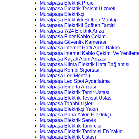
Muratpaşa Elektrik Proje
Muratpaşa Elektrik Tesisat Hizmeti
Muratpaşa Elektrikçi
Muratpaşa Elektrikli Şofben Montajı
Muratpaşa Elektrikli Şofben Tamiri
Muratpaşa 7/24 Elektrik Arıza
Muratpaşa Fiber Kablo Çekimi
Muratpaşa Güvenlik Kamerası
Muratpaşa İnternet Hattı Arıza Bakım
Muratpaşa İnternet Kablo Çekimi Ve Yenilem
Muratpaşa Kaçak Akım Arızası
Muratpaşa Klima Elektrik Hattı Bağlantısı
Muratpaşa Kombi Sigortası
Muratpaşa Led Montajı
Muratpaşa Led Spot Aydınlatma
Muratpaşa Sigorta Arızası
Muratpaşa Elektrik Tamir Ustası
Muratpaşa Elektrik Tesisat Ustası
Muratpaşa Taahhüt İşleri
Muratpaşa Elektrikçi Yakın
Muratpaşa Bana Yakın Elektrikçi
Muratpaşa Elektrik Servis
Muratpaşa Elektrik Tamircisi
Muratpaşa Elektrik Tamircisi En Yakın
Muratpaşa Elektrik Ustası