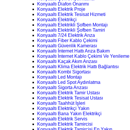
Konyaaltı Diafon Onarımı
Konyaaltı Elektrik Proje
Konyaaltı Elektrik Tesisat Hizmeti
Konyaaltı Elektrikçi
Konyaaltı Elektrikli Şofben Montajı
Konyaaltı Elektrikli Şofben Tamiri
Konyaaltı 7/24 Elektrik Arıza
Konyaaltı Fiber Kablo Çekimi
Konyaaltı Güvenlik Kamerası
Konyaaltı İnternet Hattı Arıza Bakım
Konyaaltı İnternet Kablo Çekimi Ve Yenileme
Konyaaltı Kaçak Akım Arızası
Konyaaltı Klima Elektrik Hattı Bağlantısı
Konyaaltı Kombi Sigortası
Konyaaltı Led Montajı
Konyaaltı Led Spot Aydınlatma
Konyaaltı Sigorta Arızası
Konyaaltı Elektrik Tamir Ustası
Konyaaltı Elektrik Tesisat Ustası
Konyaaltı Taahhüt İşleri
Konyaaltı Elektrikçi Yakın
Konyaaltı Bana Yakın Elektrikçi
Konyaaltı Elektrik Servis
Konyaaltı Elektrik Tamircisi
Konyaaltı Elektrik Tamircisi En Yakın