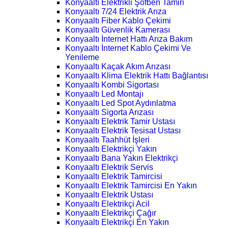
Konyaaltı Elektrikli Şofben Tamiri
Konyaaltı 7/24 Elektrik Arıza
Konyaaltı Fiber Kablo Çekimi
Konyaaltı Güvenlik Kamerası
Konyaaltı İnternet Hattı Arıza Bakım
Konyaaltı İnternet Kablo Çekimi Ve
Yenileme
Konyaaltı Kaçak Akım Arızası
Konyaaltı Klima Elektrik Hattı Bağlantısı
Konyaaltı Kombi Sigortası
Konyaaltı Led Montajı
Konyaaltı Led Spot Aydınlatma
Konyaaltı Sigorta Arızası
Konyaaltı Elektrik Tamir Ustası
Konyaaltı Elektrik Tesisat Ustası
Konyaaltı Taahhüt İşleri
Konyaaltı Elektrikçi Yakın
Konyaaltı Bana Yakın Elektrikçi
Konyaaltı Elektrik Servis
Konyaaltı Elektrik Tamircisi
Konyaaltı Elektrik Tamircisi En Yakın
Konyaaltı Elektrik Ustası
Konyaaltı Elektrikçi Acil
Konyaaltı Elektrikçi Çağır
Konyaaltı Elektrikçi En Yakın