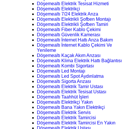
Döşemealtı Elektrik Tesisat Hizmeti
Döşemealtı Elektrikçi
Döşemealtı 7/24 Elektrik Arıza
Döşemealtı Elektrikli Şofben Montajı
Döşemealtı Elektrikli Şofben Tamiri
Döşemealtı Fiber Kablo Çekimi
Döşemealtı Güvenlik Kamerası
Döşemealtı İnternet Hattı Arıza Bakım
Döşemealtı İnternet Kablo Çekimi Ve
Yenileme
Döşemealtı Kaçak Akım Arızası
Döşemealtı Klima Elektrik Hattı Bağlantısı
Döşemealtı Kombi Sigortası
Döşemealtı Led Montajı
Döşemealtı Led Spot Aydınlatma
Döşemealtı Sigorta Arızası
Döşemealtı Elektrik Tamir Ustası
Döşemealtı Elektrik Tesisat Ustası
Döşemealtı Taahhüt İşleri
Döşemealtı Elektrikçi Yakın
Döşemealtı Bana Yakın Elektrikçi
Döşemealtı Elektrik Servis
Döşemealtı Elektrik Tamircisi
Döşemealtı Elektrik Tamircisi En Yakın
Döşemealtı Elektrik Ustası