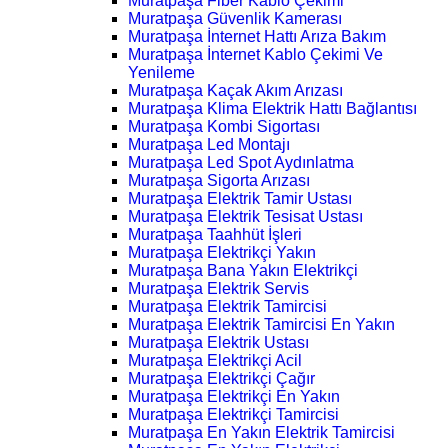
Muratpaşa Fiber Kablo Çekimi
Muratpaşa Güvenlik Kamerası
Muratpaşa İnternet Hattı Arıza Bakım
Muratpaşa İnternet Kablo Çekimi Ve
Yenileme
Muratpaşa Kaçak Akım Arızası
Muratpaşa Klima Elektrik Hattı Bağlantısı
Muratpaşa Kombi Sigortası
Muratpaşa Led Montajı
Muratpaşa Led Spot Aydınlatma
Muratpaşa Sigorta Arızası
Muratpaşa Elektrik Tamir Ustası
Muratpaşa Elektrik Tesisat Ustası
Muratpaşa Taahhüt İşleri
Muratpaşa Elektrikçi Yakın
Muratpaşa Bana Yakın Elektrikçi
Muratpaşa Elektrik Servis
Muratpaşa Elektrik Tamircisi
Muratpaşa Elektrik Tamircisi En Yakın
Muratpaşa Elektrik Ustası
Muratpaşa Elektrikçi Acil
Muratpaşa Elektrikçi Çağır
Muratpaşa Elektrikçi En Yakın
Muratpaşa Elektrikçi Tamircisi
Muratpaşa En Yakın Elektrik Tamircisi