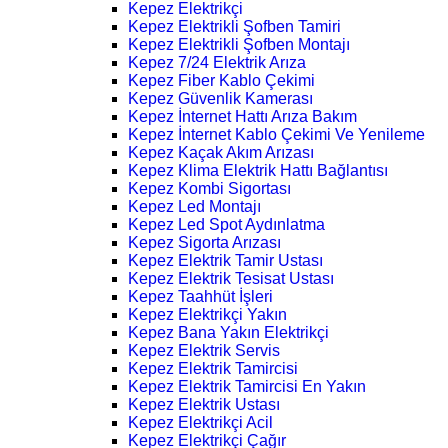
Kepez Elektrikçi
Kepez Elektrikli Şofben Tamiri
Kepez Elektrikli Şofben Montajı
Kepez 7/24 Elektrik Arıza
Kepez Fiber Kablo Çekimi
Kepez Güvenlik Kamerası
Kepez İnternet Hattı Arıza Bakım
Kepez İnternet Kablo Çekimi Ve Yenileme
Kepez Kaçak Akım Arızası
Kepez Klima Elektrik Hattı Bağlantısı
Kepez Kombi Sigortası
Kepez Led Montajı
Kepez Led Spot Aydınlatma
Kepez Sigorta Arızası
Kepez Elektrik Tamir Ustası
Kepez Elektrik Tesisat Ustası
Kepez Taahhüt İşleri
Kepez Elektrikçi Yakın
Kepez Bana Yakın Elektrikçi
Kepez Elektrik Servis
Kepez Elektrik Tamircisi
Kepez Elektrik Tamircisi En Yakın
Kepez Elektrik Ustası
Kepez Elektrikçi Acil
Kepez Elektrikçi Çağır