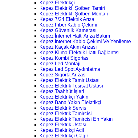
Kepez Elektrikçi
Kepez Elektrikli Şofben Tamiri
Kepez Elektrikli Şofben Montajı
Kepez 7/24 Elektrik Arıza
Kepez Fiber Kablo Çekimi
Kepez Güvenlik Kamerası
Kepez İnternet Hattı Arıza Bakım
Kepez İnternet Kablo Çekimi Ve Yenileme
Kepez Kaçak Akım Arızası
Kepez Klima Elektrik Hattı Bağlantısı
Kepez Kombi Sigortası
Kepez Led Montajı
Kepez Led Spot Aydınlatma
Kepez Sigorta Arızası
Kepez Elektrik Tamir Ustası
Kepez Elektrik Tesisat Ustası
Kepez Taahhüt İşleri
Kepez Elektrikçi Yakın
Kepez Bana Yakın Elektrikçi
Kepez Elektrik Servis
Kepez Elektrik Tamircisi
Kepez Elektrik Tamircisi En Yakın
Kepez Elektrik Ustası
Kepez Elektrikçi Acil
Kepez Elektrikçi Çağır