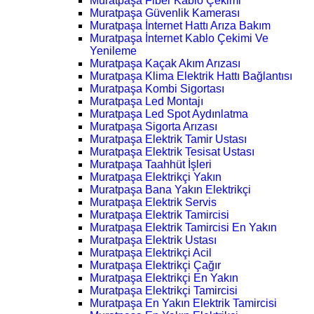
Muratpaşa Fiber Kablo Çekimi
Muratpaşa Güvenlik Kamerası
Muratpaşa İnternet Hattı Arıza Bakım
Muratpaşa İnternet Kablo Çekimi Ve
Yenileme
Muratpaşa Kaçak Akım Arızası
Muratpaşa Klima Elektrik Hattı Bağlantısı
Muratpaşa Kombi Sigortası
Muratpaşa Led Montajı
Muratpaşa Led Spot Aydınlatma
Muratpaşa Sigorta Arızası
Muratpaşa Elektrik Tamir Ustası
Muratpaşa Elektrik Tesisat Ustası
Muratpaşa Taahhüt İşleri
Muratpaşa Elektrikçi Yakın
Muratpaşa Bana Yakın Elektrikçi
Muratpaşa Elektrik Servis
Muratpaşa Elektrik Tamircisi
Muratpaşa Elektrik Tamircisi En Yakın
Muratpaşa Elektrik Ustası
Muratpaşa Elektrikçi Acil
Muratpaşa Elektrikçi Çağır
Muratpaşa Elektrikçi En Yakın
Muratpaşa Elektrikçi Tamircisi
Muratpaşa En Yakın Elektrik Tamircisi