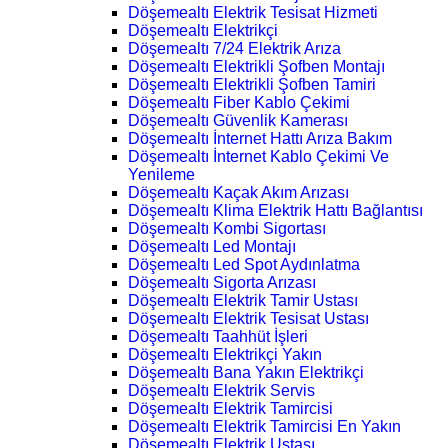
Döşemealtı Elektrik Tesisat Hizmeti
Döşemealtı Elektrikçi
Döşemealtı 7/24 Elektrik Arıza
Döşemealtı Elektrikli Şofben Montajı
Döşemealtı Elektrikli Şofben Tamiri
Döşemealtı Fiber Kablo Çekimi
Döşemealtı Güvenlik Kamerası
Döşemealtı İnternet Hattı Arıza Bakım
Döşemealtı İnternet Kablo Çekimi Ve
Yenileme
Döşemealtı Kaçak Akım Arızası
Döşemealtı Klima Elektrik Hattı Bağlantısı
Döşemealtı Kombi Sigortası
Döşemealtı Led Montajı
Döşemealtı Led Spot Aydınlatma
Döşemealtı Sigorta Arızası
Döşemealtı Elektrik Tamir Ustası
Döşemealtı Elektrik Tesisat Ustası
Döşemealtı Taahhüt İşleri
Döşemealtı Elektrikçi Yakın
Döşemealtı Bana Yakın Elektrikçi
Döşemealtı Elektrik Servis
Döşemealtı Elektrik Tamircisi
Döşemealtı Elektrik Tamircisi En Yakın
Döşemealtı Elektrik Ustası