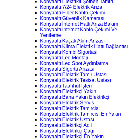
Konyaaltı Elektrikli Şofben Tamiri
Konyaaltı 7/24 Elektrik Arıza
Konyaaltı Fiber Kablo Çekimi
Konyaaltı Güvenlik Kamerası
Konyaaltı İnternet Hattı Arıza Bakım
Konyaaltı İnternet Kablo Çekimi Ve
Yenileme
Konyaaltı Kaçak Akım Arızası
Konyaaltı Klima Elektrik Hattı Bağlantısı
Konyaaltı Kombi Sigortası
Konyaaltı Led Montajı
Konyaaltı Led Spot Aydınlatma
Konyaaltı Sigorta Arızası
Konyaaltı Elektrik Tamir Ustası
Konyaaltı Elektrik Tesisat Ustası
Konyaaltı Taahhüt İşleri
Konyaaltı Elektrikçi Yakın
Konyaaltı Bana Yakın Elektrikçi
Konyaaltı Elektrik Servis
Konyaaltı Elektrik Tamircisi
Konyaaltı Elektrik Tamircisi En Yakın
Konyaaltı Elektrik Ustası
Konyaaltı Elektrikçi Acil
Konyaaltı Elektrikçi Çağır
Konyaaltı Elektrikçi En Yakın