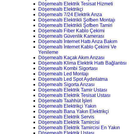
Döşemealtı Elektrik Tesisat Hizmeti
Döşemealtı Elektrikçi
Döşemealtı 7/24 Elektrik Arıza
Döşemealtı Elektrikli Şofben Montajı
Döşemealtı Elektrikli Şofben Tamiri
Döşemealtı Fiber Kablo Çekimi
Döşemealtı Güvenlik Kamerası
Döşemealtı İnternet Hattı Arıza Bakım
Döşemealtı İnternet Kablo Çekimi Ve
Yenileme
Döşemealtı Kaçak Akım Arızası
Döşemealtı Klima Elektrik Hattı Bağlantısı
Döşemealtı Kombi Sigortası
Döşemealtı Led Montajı
Döşemealtı Led Spot Aydınlatma
Döşemealtı Sigorta Arızası
Döşemealtı Elektrik Tamir Ustası
Döşemealtı Elektrik Tesisat Ustası
Döşemealtı Taahhüt İşleri
Döşemealtı Elektrikçi Yakın
Döşemealtı Bana Yakın Elektrikçi
Döşemealtı Elektrik Servis
Döşemealtı Elektrik Tamircisi
Döşemealtı Elektrik Tamircisi En Yakın
Döşemealtı Elektrik Ustası