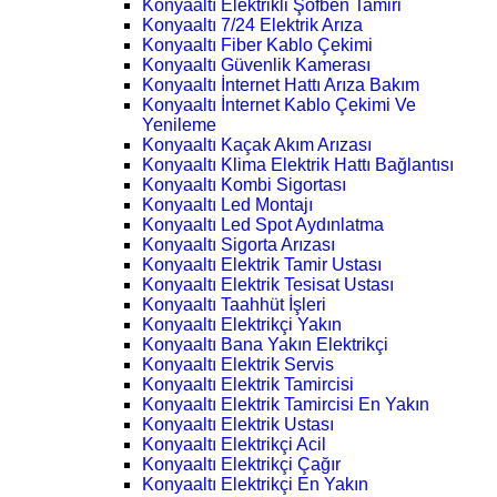
Konyaaltı Elektrikli Şofben Tamiri
Konyaaltı 7/24 Elektrik Arıza
Konyaaltı Fiber Kablo Çekimi
Konyaaltı Güvenlik Kamerası
Konyaaltı İnternet Hattı Arıza Bakım
Konyaaltı İnternet Kablo Çekimi Ve
Yenileme
Konyaaltı Kaçak Akım Arızası
Konyaaltı Klima Elektrik Hattı Bağlantısı
Konyaaltı Kombi Sigortası
Konyaaltı Led Montajı
Konyaaltı Led Spot Aydınlatma
Konyaaltı Sigorta Arızası
Konyaaltı Elektrik Tamir Ustası
Konyaaltı Elektrik Tesisat Ustası
Konyaaltı Taahhüt İşleri
Konyaaltı Elektrikçi Yakın
Konyaaltı Bana Yakın Elektrikçi
Konyaaltı Elektrik Servis
Konyaaltı Elektrik Tamircisi
Konyaaltı Elektrik Tamircisi En Yakın
Konyaaltı Elektrik Ustası
Konyaaltı Elektrikçi Acil
Konyaaltı Elektrikçi Çağır
Konyaaltı Elektrikçi En Yakın