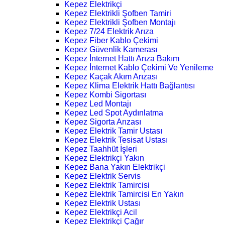
Kepez Elektrikçi
Kepez Elektrikli Şofben Tamiri
Kepez Elektrikli Şofben Montajı
Kepez 7/24 Elektrik Arıza
Kepez Fiber Kablo Çekimi
Kepez Güvenlik Kamerası
Kepez İnternet Hattı Arıza Bakım
Kepez İnternet Kablo Çekimi Ve Yenileme
Kepez Kaçak Akım Arızası
Kepez Klima Elektrik Hattı Bağlantısı
Kepez Kombi Sigortası
Kepez Led Montajı
Kepez Led Spot Aydınlatma
Kepez Sigorta Arızası
Kepez Elektrik Tamir Ustası
Kepez Elektrik Tesisat Ustası
Kepez Taahhüt İşleri
Kepez Elektrikçi Yakın
Kepez Bana Yakın Elektrikçi
Kepez Elektrik Servis
Kepez Elektrik Tamircisi
Kepez Elektrik Tamircisi En Yakın
Kepez Elektrik Ustası
Kepez Elektrikçi Acil
Kepez Elektrikçi Çağır