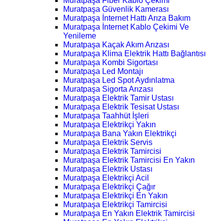
Muratpaşa Fiber Kablo Çekimi
Muratpaşa Güvenlik Kamerası
Muratpaşa İnternet Hattı Arıza Bakım
Muratpaşa İnternet Kablo Çekimi Ve
Yenileme
Muratpaşa Kaçak Akım Arızası
Muratpaşa Klima Elektrik Hattı Bağlantısı
Muratpaşa Kombi Sigortası
Muratpaşa Led Montajı
Muratpaşa Led Spot Aydınlatma
Muratpaşa Sigorta Arızası
Muratpaşa Elektrik Tamir Ustası
Muratpaşa Elektrik Tesisat Ustası
Muratpaşa Taahhüt İşleri
Muratpaşa Elektrikçi Yakın
Muratpaşa Bana Yakın Elektrikçi
Muratpaşa Elektrik Servis
Muratpaşa Elektrik Tamircisi
Muratpaşa Elektrik Tamircisi En Yakın
Muratpaşa Elektrik Ustası
Muratpaşa Elektrikçi Acil
Muratpaşa Elektrikçi Çağır
Muratpaşa Elektrikçi En Yakın
Muratpaşa Elektrikçi Tamircisi
Muratpaşa En Yakın Elektrik Tamircisi