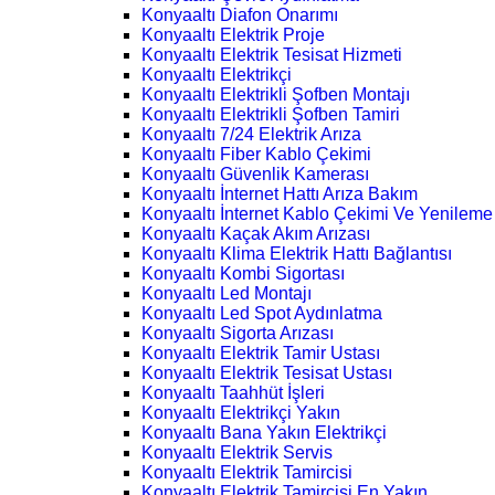
Konyaaltı Diafon Onarımı
Konyaaltı Elektrik Proje
Konyaaltı Elektrik Tesisat Hizmeti
Konyaaltı Elektrikçi
Konyaaltı Elektrikli Şofben Montajı
Konyaaltı Elektrikli Şofben Tamiri
Konyaaltı 7/24 Elektrik Arıza
Konyaaltı Fiber Kablo Çekimi
Konyaaltı Güvenlik Kamerası
Konyaaltı İnternet Hattı Arıza Bakım
Konyaaltı İnternet Kablo Çekimi Ve Yenileme
Konyaaltı Kaçak Akım Arızası
Konyaaltı Klima Elektrik Hattı Bağlantısı
Konyaaltı Kombi Sigortası
Konyaaltı Led Montajı
Konyaaltı Led Spot Aydınlatma
Konyaaltı Sigorta Arızası
Konyaaltı Elektrik Tamir Ustası
Konyaaltı Elektrik Tesisat Ustası
Konyaaltı Taahhüt İşleri
Konyaaltı Elektrikçi Yakın
Konyaaltı Bana Yakın Elektrikçi
Konyaaltı Elektrik Servis
Konyaaltı Elektrik Tamircisi
Konyaaltı Elektrik Tamircisi En Yakın