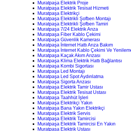
Muratpaşa Elektrik Proje
Muratpaşa Elektrik Tesisat Hizmeti
Muratpaşa Elektrikçi
Muratpaşa Elektrikli Şofben Montajı
Muratpaşa Elektrikli Şofben Tamiri
Muratpaşa 7/24 Elektrik Arıza
Muratpaşa Fiber Kablo Çekimi
Muratpaşa Güvenlik Kamerası
Muratpaşa İnternet Hattı Arıza Bakım
Muratpaşa İnternet Kablo Çekimi Ve Yenilem
Muratpaşa Kaçak Akım Arızası
Muratpaşa Klima Elektrik Hattı Bağlantısı
Muratpaşa Kombi Sigortası
Muratpaşa Led Montajı
Muratpaşa Led Spot Aydınlatma
Muratpaşa Sigorta Arızası
Muratpaşa Elektrik Tamir Ustası
Muratpaşa Elektrik Tesisat Ustası
Muratpaşa Taahhüt İşleri
Muratpaşa Elektrikçi Yakın
Muratpaşa Bana Yakın Elektrikçi
Muratpaşa Elektrik Servis
Muratpaşa Elektrik Tamircisi
Muratpaşa Elektrik Tamircisi En Yakın
Muratpaşa Elektrik Ustası