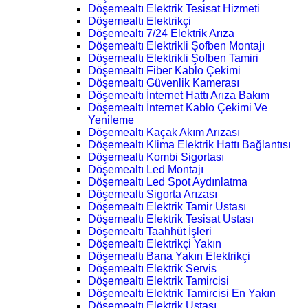
Döşemealtı Elektrik Tesisat Hizmeti
Döşemealtı Elektrikçi
Döşemealtı 7/24 Elektrik Arıza
Döşemealtı Elektrikli Şofben Montajı
Döşemealtı Elektrikli Şofben Tamiri
Döşemealtı Fiber Kablo Çekimi
Döşemealtı Güvenlik Kamerası
Döşemealtı İnternet Hattı Arıza Bakım
Döşemealtı İnternet Kablo Çekimi Ve
Yenileme
Döşemealtı Kaçak Akım Arızası
Döşemealtı Klima Elektrik Hattı Bağlantısı
Döşemealtı Kombi Sigortası
Döşemealtı Led Montajı
Döşemealtı Led Spot Aydınlatma
Döşemealtı Sigorta Arızası
Döşemealtı Elektrik Tamir Ustası
Döşemealtı Elektrik Tesisat Ustası
Döşemealtı Taahhüt İşleri
Döşemealtı Elektrikçi Yakın
Döşemealtı Bana Yakın Elektrikçi
Döşemealtı Elektrik Servis
Döşemealtı Elektrik Tamircisi
Döşemealtı Elektrik Tamircisi En Yakın
Döşemealtı Elektrik Ustası