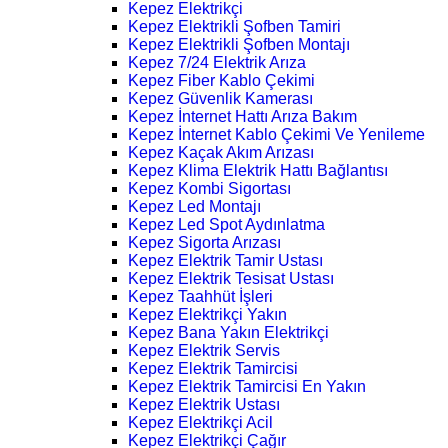
Kepez Elektrikçi
Kepez Elektrikli Şofben Tamiri
Kepez Elektrikli Şofben Montajı
Kepez 7/24 Elektrik Arıza
Kepez Fiber Kablo Çekimi
Kepez Güvenlik Kamerası
Kepez İnternet Hattı Arıza Bakım
Kepez İnternet Kablo Çekimi Ve Yenileme
Kepez Kaçak Akım Arızası
Kepez Klima Elektrik Hattı Bağlantısı
Kepez Kombi Sigortası
Kepez Led Montajı
Kepez Led Spot Aydınlatma
Kepez Sigorta Arızası
Kepez Elektrik Tamir Ustası
Kepez Elektrik Tesisat Ustası
Kepez Taahhüt İşleri
Kepez Elektrikçi Yakın
Kepez Bana Yakın Elektrikçi
Kepez Elektrik Servis
Kepez Elektrik Tamircisi
Kepez Elektrik Tamircisi En Yakın
Kepez Elektrik Ustası
Kepez Elektrikçi Acil
Kepez Elektrikçi Çağır