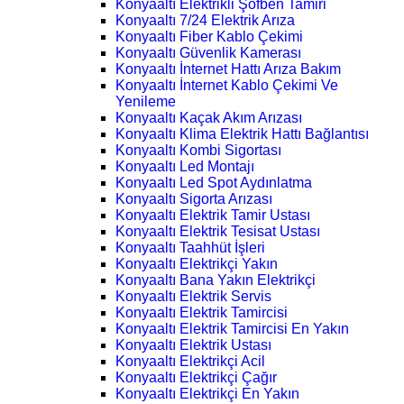
Konyaaltı Elektrikli Şofben Tamiri
Konyaaltı 7/24 Elektrik Arıza
Konyaaltı Fiber Kablo Çekimi
Konyaaltı Güvenlik Kamerası
Konyaaltı İnternet Hattı Arıza Bakım
Konyaaltı İnternet Kablo Çekimi Ve
Yenileme
Konyaaltı Kaçak Akım Arızası
Konyaaltı Klima Elektrik Hattı Bağlantısı
Konyaaltı Kombi Sigortası
Konyaaltı Led Montajı
Konyaaltı Led Spot Aydınlatma
Konyaaltı Sigorta Arızası
Konyaaltı Elektrik Tamir Ustası
Konyaaltı Elektrik Tesisat Ustası
Konyaaltı Taahhüt İşleri
Konyaaltı Elektrikçi Yakın
Konyaaltı Bana Yakın Elektrikçi
Konyaaltı Elektrik Servis
Konyaaltı Elektrik Tamircisi
Konyaaltı Elektrik Tamircisi En Yakın
Konyaaltı Elektrik Ustası
Konyaaltı Elektrikçi Acil
Konyaaltı Elektrikçi Çağır
Konyaaltı Elektrikçi En Yakın