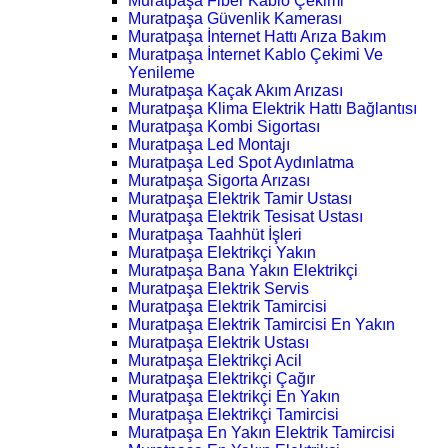
Muratpaşa Fiber Kablo Çekimi
Muratpaşa Güvenlik Kamerası
Muratpaşa İnternet Hattı Arıza Bakım
Muratpaşa İnternet Kablo Çekimi Ve
Yenileme
Muratpaşa Kaçak Akım Arızası
Muratpaşa Klima Elektrik Hattı Bağlantısı
Muratpaşa Kombi Sigortası
Muratpaşa Led Montajı
Muratpaşa Led Spot Aydınlatma
Muratpaşa Sigorta Arızası
Muratpaşa Elektrik Tamir Ustası
Muratpaşa Elektrik Tesisat Ustası
Muratpaşa Taahhüt İşleri
Muratpaşa Elektrikçi Yakın
Muratpaşa Bana Yakın Elektrikçi
Muratpaşa Elektrik Servis
Muratpaşa Elektrik Tamircisi
Muratpaşa Elektrik Tamircisi En Yakın
Muratpaşa Elektrik Ustası
Muratpaşa Elektrikçi Acil
Muratpaşa Elektrikçi Çağır
Muratpaşa Elektrikçi En Yakın
Muratpaşa Elektrikçi Tamircisi
Muratpaşa En Yakın Elektrik Tamircisi