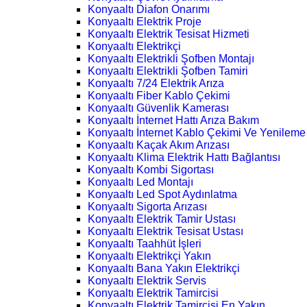
Konyaaltı Diafon Onarımı
Konyaaltı Elektrik Proje
Konyaaltı Elektrik Tesisat Hizmeti
Konyaaltı Elektrikçi
Konyaaltı Elektrikli Şofben Montajı
Konyaaltı Elektrikli Şofben Tamiri
Konyaaltı 7/24 Elektrik Arıza
Konyaaltı Fiber Kablo Çekimi
Konyaaltı Güvenlik Kamerası
Konyaaltı İnternet Hattı Arıza Bakım
Konyaaltı İnternet Kablo Çekimi Ve Yenileme
Konyaaltı Kaçak Akım Arızası
Konyaaltı Klima Elektrik Hattı Bağlantısı
Konyaaltı Kombi Sigortası
Konyaaltı Led Montajı
Konyaaltı Led Spot Aydınlatma
Konyaaltı Sigorta Arızası
Konyaaltı Elektrik Tamir Ustası
Konyaaltı Elektrik Tesisat Ustası
Konyaaltı Taahhüt İşleri
Konyaaltı Elektrikçi Yakın
Konyaaltı Bana Yakın Elektrikçi
Konyaaltı Elektrik Servis
Konyaaltı Elektrik Tamircisi
Konyaaltı Elektrik Tamircisi En Yakın