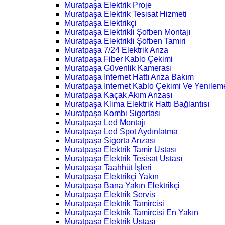
Muratpaşa Elektrik Proje
Muratpaşa Elektrik Tesisat Hizmeti
Muratpaşa Elektrikçi
Muratpaşa Elektrikli Şofben Montajı
Muratpaşa Elektrikli Şofben Tamiri
Muratpaşa 7/24 Elektrik Arıza
Muratpaşa Fiber Kablo Çekimi
Muratpaşa Güvenlik Kamerası
Muratpaşa İnternet Hattı Arıza Bakım
Muratpaşa İnternet Kablo Çekimi Ve Yenilem
Muratpaşa Kaçak Akım Arızası
Muratpaşa Klima Elektrik Hattı Bağlantısı
Muratpaşa Kombi Sigortası
Muratpaşa Led Montajı
Muratpaşa Led Spot Aydınlatma
Muratpaşa Sigorta Arızası
Muratpaşa Elektrik Tamir Ustası
Muratpaşa Elektrik Tesisat Ustası
Muratpaşa Taahhüt İşleri
Muratpaşa Elektrikçi Yakın
Muratpaşa Bana Yakın Elektrikçi
Muratpaşa Elektrik Servis
Muratpaşa Elektrik Tamircisi
Muratpaşa Elektrik Tamircisi En Yakın
Muratpaşa Elektrik Ustası