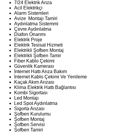
7/24 Elektrik Arıza
Acil Elektrikçi
Alarm Sistemleri
Avize Montajı Tamiri
Aydınlatma Sistemmi
Çevre Aydınlatma
Diafon Onarımı
Elektrik Proje
Elektrik Tesisat Hizmeti
Elektrikli Şofben Montaj
Elektrikli Şofben Tamir
Fiber Kablo Çekimi
Güvenlik Kamerası
İnternet Hattı Arıza Bakım
İnternet Kablo Çekimi Ve Yenileme
Kaçak Akım Arızası
Klima Elektrik Hattı Bağlantısı
Kombi Sigortası
Led Montajı
Led Spot Aydınlatma
Sigorta Arızası
Şofben Kurulumu
Şofben Montaj
Şofben Servisi
Şofben Tamiri