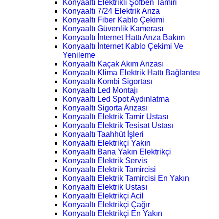
Konyaaltı Elektrikli Şofben Tamiri
Konyaaltı 7/24 Elektrik Arıza
Konyaaltı Fiber Kablo Çekimi
Konyaaltı Güvenlik Kamerası
Konyaaltı İnternet Hattı Arıza Bakım
Konyaaltı İnternet Kablo Çekimi Ve
Yenileme
Konyaaltı Kaçak Akım Arızası
Konyaaltı Klima Elektrik Hattı Bağlantısı
Konyaaltı Kombi Sigortası
Konyaaltı Led Montajı
Konyaaltı Led Spot Aydınlatma
Konyaaltı Sigorta Arızası
Konyaaltı Elektrik Tamir Ustası
Konyaaltı Elektrik Tesisat Ustası
Konyaaltı Taahhüt İşleri
Konyaaltı Elektrikçi Yakın
Konyaaltı Bana Yakın Elektrikçi
Konyaaltı Elektrik Servis
Konyaaltı Elektrik Tamircisi
Konyaaltı Elektrik Tamircisi En Yakın
Konyaaltı Elektrik Ustası
Konyaaltı Elektrikçi Acil
Konyaaltı Elektrikçi Çağır
Konyaaltı Elektrikçi En Yakın