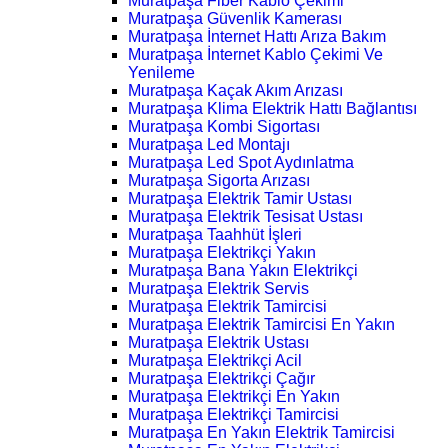
Muratpaşa Fiber Kablo Çekimi
Muratpaşa Güvenlik Kamerası
Muratpaşa İnternet Hattı Arıza Bakım
Muratpaşa İnternet Kablo Çekimi Ve
Yenileme
Muratpaşa Kaçak Akım Arızası
Muratpaşa Klima Elektrik Hattı Bağlantısı
Muratpaşa Kombi Sigortası
Muratpaşa Led Montajı
Muratpaşa Led Spot Aydınlatma
Muratpaşa Sigorta Arızası
Muratpaşa Elektrik Tamir Ustası
Muratpaşa Elektrik Tesisat Ustası
Muratpaşa Taahhüt İşleri
Muratpaşa Elektrikçi Yakın
Muratpaşa Bana Yakın Elektrikçi
Muratpaşa Elektrik Servis
Muratpaşa Elektrik Tamircisi
Muratpaşa Elektrik Tamircisi En Yakın
Muratpaşa Elektrik Ustası
Muratpaşa Elektrikçi Acil
Muratpaşa Elektrikçi Çağır
Muratpaşa Elektrikçi En Yakın
Muratpaşa Elektrikçi Tamircisi
Muratpaşa En Yakın Elektrik Tamircisi