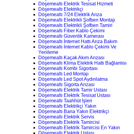
Döşemealtı Elektrik Tesisat Hizmeti
Döşemealtı Elektrikçi
Döşemealtı 7/24 Elektrik Arıza
Döşemealtı Elektrikli Şofben Montajı
Döşemealtı Elektrikli Şofben Tamiri
Döşemealtı Fiber Kablo Çekimi
Döşemealtı Güvenlik Kamerası
Döşemealtı İnternet Hattı Arıza Bakım
Döşemealtı İnternet Kablo Çekimi Ve
Yenileme
Döşemealtı Kaçak Akım Arızası
Döşemealtı Klima Elektrik Hattı Bağlantısı
Döşemealtı Kombi Sigortası
Döşemealtı Led Montajı
Döşemealtı Led Spot Aydınlatma
Döşemealtı Sigorta Arızası
Döşemealtı Elektrik Tamir Ustası
Döşemealtı Elektrik Tesisat Ustası
Döşemealtı Taahhüt İşleri
Döşemealtı Elektrikçi Yakın
Döşemealtı Bana Yakın Elektrikçi
Döşemealtı Elektrik Servis
Döşemealtı Elektrik Tamircisi
Döşemealtı Elektrik Tamircisi En Yakın
Döşemealtı Elektrik Ustası