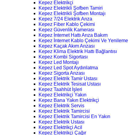
Kepez Elektrikçi
Kepez Elektrikli Şofben Tamiri
Kepez Elektrikli Şofben Montajı
Kepez 7/24 Elektrik Arıza
Kepez Fiber Kablo Çekimi
Kepez Güvenlik Kamerası
Kepez İnternet Hattı Arıza Bakım
Kepez İnternet Kablo Çekimi Ve Yenileme
Kepez Kaçak Akım Arızası
Kepez Klima Elektrik Hattı Bağlantısı
Kepez Kombi Sigortası
Kepez Led Montajı
Kepez Led Spot Aydınlatma
Kepez Sigorta Arızası
Kepez Elektrik Tamir Ustası
Kepez Elektrik Tesisat Ustası
Kepez Taahhüt İşleri
Kepez Elektrikçi Yakın
Kepez Bana Yakın Elektrikçi
Kepez Elektrik Servis
Kepez Elektrik Tamircisi
Kepez Elektrik Tamircisi En Yakın
Kepez Elektrik Ustası
Kepez Elektrikçi Acil
Kepez Elektrikçi Çağır