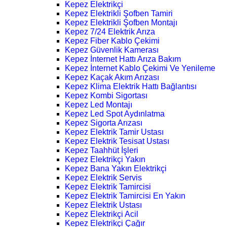
Kepez Elektrikçi
Kepez Elektrikli Şofben Tamiri
Kepez Elektrikli Şofben Montajı
Kepez 7/24 Elektrik Arıza
Kepez Fiber Kablo Çekimi
Kepez Güvenlik Kamerası
Kepez İnternet Hattı Arıza Bakım
Kepez İnternet Kablo Çekimi Ve Yenileme
Kepez Kaçak Akım Arızası
Kepez Klima Elektrik Hattı Bağlantısı
Kepez Kombi Sigortası
Kepez Led Montajı
Kepez Led Spot Aydınlatma
Kepez Sigorta Arızası
Kepez Elektrik Tamir Ustası
Kepez Elektrik Tesisat Ustası
Kepez Taahhüt İşleri
Kepez Elektrikçi Yakın
Kepez Bana Yakın Elektrikçi
Kepez Elektrik Servis
Kepez Elektrik Tamircisi
Kepez Elektrik Tamircisi En Yakın
Kepez Elektrik Ustası
Kepez Elektrikçi Acil
Kepez Elektrikçi Çağır