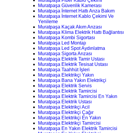
Muratpaşa Fiber Kablo Çekimi
Muratpaşa Güvenlik Kamerası
Muratpaşa İnternet Hattı Arıza Bakım
Muratpaşa İnternet Kablo Çekimi Ve
Yenileme
Muratpaşa Kaçak Akım Arızası
Muratpaşa Klima Elektrik Hattı Bağlantısı
Muratpaşa Kombi Sigortası
Muratpaşa Led Montajı
Muratpaşa Led Spot Aydınlatma
Muratpaşa Sigorta Arızası
Muratpaşa Elektrik Tamir Ustası
Muratpaşa Elektrik Tesisat Ustası
Muratpaşa Taahhüt İşleri
Muratpaşa Elektrikçi Yakın
Muratpaşa Bana Yakın Elektrikçi
Muratpaşa Elektrik Servis
Muratpaşa Elektrik Tamircisi
Muratpaşa Elektrik Tamircisi En Yakın
Muratpaşa Elektrik Ustası
Muratpaşa Elektrikçi Acil
Muratpaşa Elektrikçi Çağır
Muratpaşa Elektrikçi En Yakın
Muratpaşa Elektrikçi Tamircisi
Muratpaşa En Yakın Elektrik Tamircisi