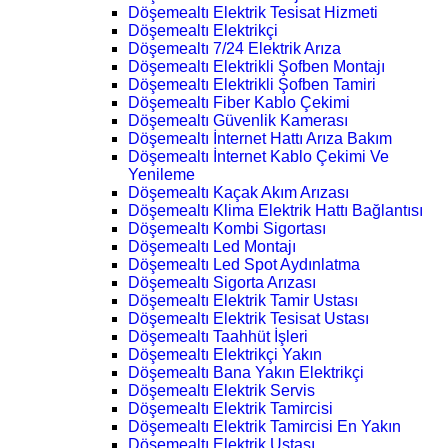
Döşemealtı Elektrik Tesisat Hizmeti
Döşemealtı Elektrikçi
Döşemealtı 7/24 Elektrik Arıza
Döşemealtı Elektrikli Şofben Montajı
Döşemealtı Elektrikli Şofben Tamiri
Döşemealtı Fiber Kablo Çekimi
Döşemealtı Güvenlik Kamerası
Döşemealtı İnternet Hattı Arıza Bakım
Döşemealtı İnternet Kablo Çekimi Ve
Yenileme
Döşemealtı Kaçak Akım Arızası
Döşemealtı Klima Elektrik Hattı Bağlantısı
Döşemealtı Kombi Sigortası
Döşemealtı Led Montajı
Döşemealtı Led Spot Aydınlatma
Döşemealtı Sigorta Arızası
Döşemealtı Elektrik Tamir Ustası
Döşemealtı Elektrik Tesisat Ustası
Döşemealtı Taahhüt İşleri
Döşemealtı Elektrikçi Yakın
Döşemealtı Bana Yakın Elektrikçi
Döşemealtı Elektrik Servis
Döşemealtı Elektrik Tamircisi
Döşemealtı Elektrik Tamircisi En Yakın
Döşemealtı Elektrik Ustası