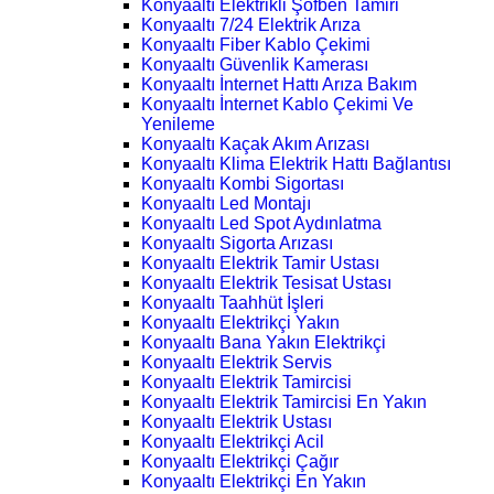
Konyaaltı Elektrikli Şofben Tamiri
Konyaaltı 7/24 Elektrik Arıza
Konyaaltı Fiber Kablo Çekimi
Konyaaltı Güvenlik Kamerası
Konyaaltı İnternet Hattı Arıza Bakım
Konyaaltı İnternet Kablo Çekimi Ve
Yenileme
Konyaaltı Kaçak Akım Arızası
Konyaaltı Klima Elektrik Hattı Bağlantısı
Konyaaltı Kombi Sigortası
Konyaaltı Led Montajı
Konyaaltı Led Spot Aydınlatma
Konyaaltı Sigorta Arızası
Konyaaltı Elektrik Tamir Ustası
Konyaaltı Elektrik Tesisat Ustası
Konyaaltı Taahhüt İşleri
Konyaaltı Elektrikçi Yakın
Konyaaltı Bana Yakın Elektrikçi
Konyaaltı Elektrik Servis
Konyaaltı Elektrik Tamircisi
Konyaaltı Elektrik Tamircisi En Yakın
Konyaaltı Elektrik Ustası
Konyaaltı Elektrikçi Acil
Konyaaltı Elektrikçi Çağır
Konyaaltı Elektrikçi En Yakın