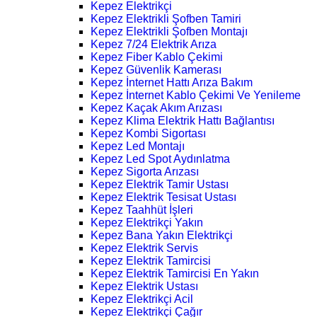
Kepez Elektrikçi
Kepez Elektrikli Şofben Tamiri
Kepez Elektrikli Şofben Montajı
Kepez 7/24 Elektrik Arıza
Kepez Fiber Kablo Çekimi
Kepez Güvenlik Kamerası
Kepez İnternet Hattı Arıza Bakım
Kepez İnternet Kablo Çekimi Ve Yenileme
Kepez Kaçak Akım Arızası
Kepez Klima Elektrik Hattı Bağlantısı
Kepez Kombi Sigortası
Kepez Led Montajı
Kepez Led Spot Aydınlatma
Kepez Sigorta Arızası
Kepez Elektrik Tamir Ustası
Kepez Elektrik Tesisat Ustası
Kepez Taahhüt İşleri
Kepez Elektrikçi Yakın
Kepez Bana Yakın Elektrikçi
Kepez Elektrik Servis
Kepez Elektrik Tamircisi
Kepez Elektrik Tamircisi En Yakın
Kepez Elektrik Ustası
Kepez Elektrikçi Acil
Kepez Elektrikçi Çağır