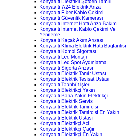
Konyaaltı Elektrikli Şofben Tamiri
Konyaaltı 7/24 Elektrik Arıza
Konyaaltı Fiber Kablo Çekimi
Konyaaltı Güvenlik Kamerası
Konyaaltı İnternet Hattı Arıza Bakım
Konyaaltı İnternet Kablo Çekimi Ve
Yenileme
Konyaaltı Kaçak Akım Arızası
Konyaaltı Klima Elektrik Hattı Bağlantısı
Konyaaltı Kombi Sigortası
Konyaaltı Led Montajı
Konyaaltı Led Spot Aydınlatma
Konyaaltı Sigorta Arızası
Konyaaltı Elektrik Tamir Ustası
Konyaaltı Elektrik Tesisat Ustası
Konyaaltı Taahhüt İşleri
Konyaaltı Elektrikçi Yakın
Konyaaltı Bana Yakın Elektrikçi
Konyaaltı Elektrik Servis
Konyaaltı Elektrik Tamircisi
Konyaaltı Elektrik Tamircisi En Yakın
Konyaaltı Elektrik Ustası
Konyaaltı Elektrikçi Acil
Konyaaltı Elektrikçi Çağır
Konyaaltı Elektrikçi En Yakın