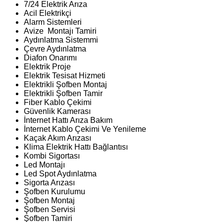
7/24 Elektrik Arıza
Acil Elektrikçi
Alarm Sistemleri
Avize Montajı Tamiri
Aydınlatma Sistemmi
Çevre Aydınlatma
Diafon Onarımı
Elektrik Proje
Elektrik Tesisat Hizmeti
Elektrikli Şofben Montaj
Elektrikli Şofben Tamir
Fiber Kablo Çekimi
Güvenlik Kamerası
İnternet Hattı Arıza Bakım
İnternet Kablo Çekimi Ve Yenileme
Kaçak Akım Arızası
Klima Elektrik Hattı Bağlantısı
Kombi Sigortası
Led Montajı
Led Spot Aydınlatma
Sigorta Arızası
Şofben Kurulumu
Şofben Montaj
Şofben Servisi
Şofben Tamiri