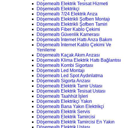
Döşemealtı Elektrik Tesisat Hizmeti
Döşemealtı Elektrikçi
Döşemealtı 7/24 Elektrik Arıza
Döşemealtı Elektrikli Şofben Montajı
Döşemealtı Elektrikli Şofben Tamiri
Döşemealtı Fiber Kablo Çekimi
Döşemealtı Güvenlik Kamerası
Döşemealtı İnternet Hattı Arıza Bakım
Döşemealtı İnternet Kablo Çekimi Ve
Yenileme
Döşemealtı Kaçak Akım Arızası
Döşemealtı Klima Elektrik Hattı Bağlantısı
Döşemealtı Kombi Sigortası
Döşemealtı Led Montajı
Döşemealtı Led Spot Aydınlatma
Döşemealtı Sigorta Arızası
Döşemealtı Elektrik Tamir Ustası
Döşemealtı Elektrik Tesisat Ustası
Döşemealtı Taahhüt İşleri
Döşemealtı Elektrikçi Yakın
Döşemealtı Bana Yakın Elektrikçi
Döşemealtı Elektrik Servis
Döşemealtı Elektrik Tamircisi
Döşemealtı Elektrik Tamircisi En Yakın
Döşemealtı Elektrik Ustası