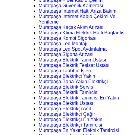
Muratpaşa Fiber Kablo Çekimi
Muratpaşa Güvenlik Kamerası
Muratpaşa İnternet Hattı Arıza Bakım
Muratpaşa İnternet Kablo Çekimi Ve
Yenileme
Muratpaşa Kaçak Akım Arızası
Muratpaşa Klima Elektrik Hattı Bağlantısı
Muratpaşa Kombi Sigortası
Muratpaşa Led Montajı
Muratpaşa Led Spot Aydınlatma
Muratpaşa Sigorta Arızası
Muratpaşa Elektrik Tamir Ustası
Muratpaşa Elektrik Tesisat Ustası
Muratpaşa Taahhüt İşleri
Muratpaşa Elektrikçi Yakın
Muratpaşa Bana Yakın Elektrikçi
Muratpaşa Elektrik Servis
Muratpaşa Elektrik Tamircisi
Muratpaşa Elektrik Tamircisi En Yakın
Muratpaşa Elektrik Ustası
Muratpaşa Elektrikçi Acil
Muratpaşa Elektrikçi Çağır
Muratpaşa Elektrikçi En Yakın
Muratpaşa Elektrikçi Tamircisi
Muratpaşa En Yakın Elektrik Tamircisi