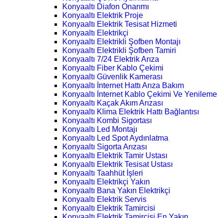
Konyaaltı Diafon Onarımı
Konyaaltı Elektrik Proje
Konyaaltı Elektrik Tesisat Hizmeti
Konyaaltı Elektrikçi
Konyaaltı Elektrikli Şofben Montajı
Konyaaltı Elektrikli Şofben Tamiri
Konyaaltı 7/24 Elektrik Arıza
Konyaaltı Fiber Kablo Çekimi
Konyaaltı Güvenlik Kamerası
Konyaaltı İnternet Hattı Arıza Bakım
Konyaaltı İnternet Kablo Çekimi Ve Yenileme
Konyaaltı Kaçak Akım Arızası
Konyaaltı Klima Elektrik Hattı Bağlantısı
Konyaaltı Kombi Sigortası
Konyaaltı Led Montajı
Konyaaltı Led Spot Aydınlatma
Konyaaltı Sigorta Arızası
Konyaaltı Elektrik Tamir Ustası
Konyaaltı Elektrik Tesisat Ustası
Konyaaltı Taahhüt İşleri
Konyaaltı Elektrikçi Yakın
Konyaaltı Bana Yakın Elektrikçi
Konyaaltı Elektrik Servis
Konyaaltı Elektrik Tamircisi
Konyaaltı Elektrik Tamircisi En Yakın