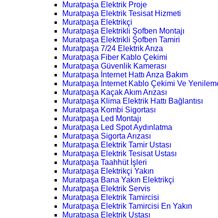
Muratpaşa Elektrik Proje
Muratpaşa Elektrik Tesisat Hizmeti
Muratpaşa Elektrikçi
Muratpaşa Elektrikli Şofben Montajı
Muratpaşa Elektrikli Şofben Tamiri
Muratpaşa 7/24 Elektrik Arıza
Muratpaşa Fiber Kablo Çekimi
Muratpaşa Güvenlik Kamerası
Muratpaşa İnternet Hattı Arıza Bakım
Muratpaşa İnternet Kablo Çekimi Ve Yenilem
Muratpaşa Kaçak Akım Arızası
Muratpaşa Klima Elektrik Hattı Bağlantısı
Muratpaşa Kombi Sigortası
Muratpaşa Led Montajı
Muratpaşa Led Spot Aydınlatma
Muratpaşa Sigorta Arızası
Muratpaşa Elektrik Tamir Ustası
Muratpaşa Elektrik Tesisat Ustası
Muratpaşa Taahhüt İşleri
Muratpaşa Elektrikçi Yakın
Muratpaşa Bana Yakın Elektrikçi
Muratpaşa Elektrik Servis
Muratpaşa Elektrik Tamircisi
Muratpaşa Elektrik Tamircisi En Yakın
Muratpaşa Elektrik Ustası