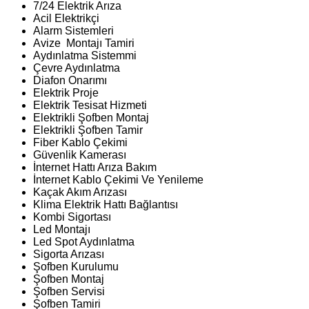
7/24 Elektrik Arıza
Acil Elektrikçi
Alarm Sistemleri
Avize Montajı Tamiri
Aydınlatma Sistemmi
Çevre Aydınlatma
Diafon Onarımı
Elektrik Proje
Elektrik Tesisat Hizmeti
Elektrikli Şofben Montaj
Elektrikli Şofben Tamir
Fiber Kablo Çekimi
Güvenlik Kamerası
İnternet Hattı Arıza Bakım
İnternet Kablo Çekimi Ve Yenileme
Kaçak Akım Arızası
Klima Elektrik Hattı Bağlantısı
Kombi Sigortası
Led Montajı
Led Spot Aydınlatma
Sigorta Arızası
Şofben Kurulumu
Şofben Montaj
Şofben Servisi
Şofben Tamiri