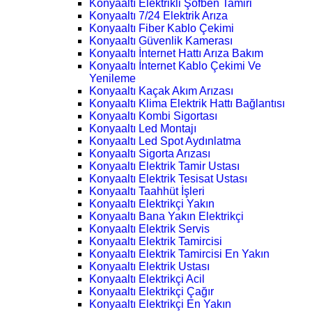
Konyaaltı Elektrikli Şofben Tamiri
Konyaaltı 7/24 Elektrik Arıza
Konyaaltı Fiber Kablo Çekimi
Konyaaltı Güvenlik Kamerası
Konyaaltı İnternet Hattı Arıza Bakım
Konyaaltı İnternet Kablo Çekimi Ve
Yenileme
Konyaaltı Kaçak Akım Arızası
Konyaaltı Klima Elektrik Hattı Bağlantısı
Konyaaltı Kombi Sigortası
Konyaaltı Led Montajı
Konyaaltı Led Spot Aydınlatma
Konyaaltı Sigorta Arızası
Konyaaltı Elektrik Tamir Ustası
Konyaaltı Elektrik Tesisat Ustası
Konyaaltı Taahhüt İşleri
Konyaaltı Elektrikçi Yakın
Konyaaltı Bana Yakın Elektrikçi
Konyaaltı Elektrik Servis
Konyaaltı Elektrik Tamircisi
Konyaaltı Elektrik Tamircisi En Yakın
Konyaaltı Elektrik Ustası
Konyaaltı Elektrikçi Acil
Konyaaltı Elektrikçi Çağır
Konyaaltı Elektrikçi En Yakın