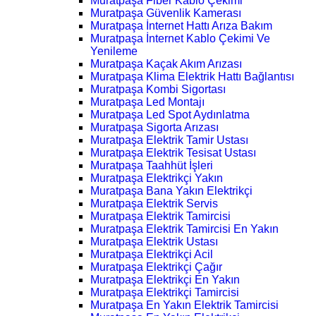
Muratpaşa Fiber Kablo Çekimi
Muratpaşa Güvenlik Kamerası
Muratpaşa İnternet Hattı Arıza Bakım
Muratpaşa İnternet Kablo Çekimi Ve
Yenileme
Muratpaşa Kaçak Akım Arızası
Muratpaşa Klima Elektrik Hattı Bağlantısı
Muratpaşa Kombi Sigortası
Muratpaşa Led Montajı
Muratpaşa Led Spot Aydınlatma
Muratpaşa Sigorta Arızası
Muratpaşa Elektrik Tamir Ustası
Muratpaşa Elektrik Tesisat Ustası
Muratpaşa Taahhüt İşleri
Muratpaşa Elektrikçi Yakın
Muratpaşa Bana Yakın Elektrikçi
Muratpaşa Elektrik Servis
Muratpaşa Elektrik Tamircisi
Muratpaşa Elektrik Tamircisi En Yakın
Muratpaşa Elektrik Ustası
Muratpaşa Elektrikçi Acil
Muratpaşa Elektrikçi Çağır
Muratpaşa Elektrikçi En Yakın
Muratpaşa Elektrikçi Tamircisi
Muratpaşa En Yakın Elektrik Tamircisi