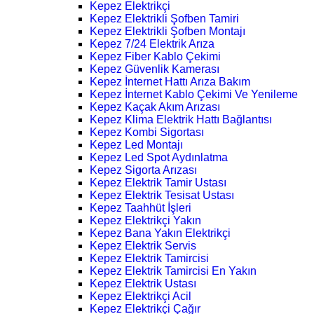
Kepez Elektrikçi
Kepez Elektrikli Şofben Tamiri
Kepez Elektrikli Şofben Montajı
Kepez 7/24 Elektrik Arıza
Kepez Fiber Kablo Çekimi
Kepez Güvenlik Kamerası
Kepez İnternet Hattı Arıza Bakım
Kepez İnternet Kablo Çekimi Ve Yenileme
Kepez Kaçak Akım Arızası
Kepez Klima Elektrik Hattı Bağlantısı
Kepez Kombi Sigortası
Kepez Led Montajı
Kepez Led Spot Aydınlatma
Kepez Sigorta Arızası
Kepez Elektrik Tamir Ustası
Kepez Elektrik Tesisat Ustası
Kepez Taahhüt İşleri
Kepez Elektrikçi Yakın
Kepez Bana Yakın Elektrikçi
Kepez Elektrik Servis
Kepez Elektrik Tamircisi
Kepez Elektrik Tamircisi En Yakın
Kepez Elektrik Ustası
Kepez Elektrikçi Acil
Kepez Elektrikçi Çağır