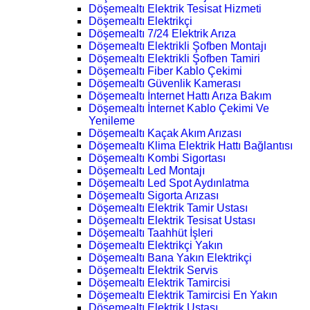
Döşemealtı Elektrik Tesisat Hizmeti
Döşemealtı Elektrikçi
Döşemealtı 7/24 Elektrik Arıza
Döşemealtı Elektrikli Şofben Montajı
Döşemealtı Elektrikli Şofben Tamiri
Döşemealtı Fiber Kablo Çekimi
Döşemealtı Güvenlik Kamerası
Döşemealtı İnternet Hattı Arıza Bakım
Döşemealtı İnternet Kablo Çekimi Ve
Yenileme
Döşemealtı Kaçak Akım Arızası
Döşemealtı Klima Elektrik Hattı Bağlantısı
Döşemealtı Kombi Sigortası
Döşemealtı Led Montajı
Döşemealtı Led Spot Aydınlatma
Döşemealtı Sigorta Arızası
Döşemealtı Elektrik Tamir Ustası
Döşemealtı Elektrik Tesisat Ustası
Döşemealtı Taahhüt İşleri
Döşemealtı Elektrikçi Yakın
Döşemealtı Bana Yakın Elektrikçi
Döşemealtı Elektrik Servis
Döşemealtı Elektrik Tamircisi
Döşemealtı Elektrik Tamircisi En Yakın
Döşemealtı Elektrik Ustası