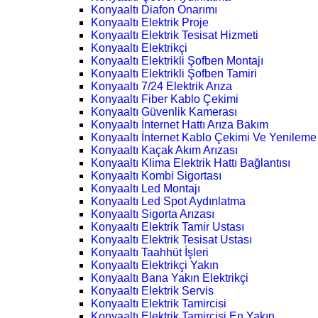
Konyaaltı Diafon Onarımı
Konyaaltı Elektrik Proje
Konyaaltı Elektrik Tesisat Hizmeti
Konyaaltı Elektrikçi
Konyaaltı Elektrikli Şofben Montajı
Konyaaltı Elektrikli Şofben Tamiri
Konyaaltı 7/24 Elektrik Arıza
Konyaaltı Fiber Kablo Çekimi
Konyaaltı Güvenlik Kamerası
Konyaaltı İnternet Hattı Arıza Bakım
Konyaaltı İnternet Kablo Çekimi Ve Yenileme
Konyaaltı Kaçak Akım Arızası
Konyaaltı Klima Elektrik Hattı Bağlantısı
Konyaaltı Kombi Sigortası
Konyaaltı Led Montajı
Konyaaltı Led Spot Aydınlatma
Konyaaltı Sigorta Arızası
Konyaaltı Elektrik Tamir Ustası
Konyaaltı Elektrik Tesisat Ustası
Konyaaltı Taahhüt İşleri
Konyaaltı Elektrikçi Yakın
Konyaaltı Bana Yakın Elektrikçi
Konyaaltı Elektrik Servis
Konyaaltı Elektrik Tamircisi
Konyaaltı Elektrik Tamircisi En Yakın