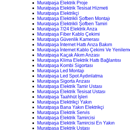
Muratpaşa Elektrik Proje
Muratpaşa Elektrik Tesisat Hizmeti
Muratpaşa Elektrikçi
Muratpaşa Elektrikli Şofben Montajı
Muratpaşa Elektrikli Şofben Tamiri
Muratpaşa 7/24 Elektrik Arıza
Muratpaşa Fiber Kablo Çekimi
Muratpaşa Güvenlik Kamerası
Muratpaşa İnternet Hattı Arıza Bakım
Muratpaşa İnternet Kablo Çekimi Ve Yenilem
Muratpaşa Kaçak Akım Arızası
Muratpaşa Klima Elektrik Hattı Bağlantısı
Muratpaşa Kombi Sigortası
Muratpaşa Led Montajı
Muratpaşa Led Spot Aydınlatma
Muratpaşa Sigorta Arızası
Muratpaşa Elektrik Tamir Ustası
Muratpaşa Elektrik Tesisat Ustası
Muratpaşa Taahhüt İşleri
Muratpaşa Elektrikçi Yakın
Muratpaşa Bana Yakın Elektrikçi
Muratpaşa Elektrik Servis
Muratpaşa Elektrik Tamircisi
Muratpaşa Elektrik Tamircisi En Yakın
Muratpaşa Elektrik Ustası