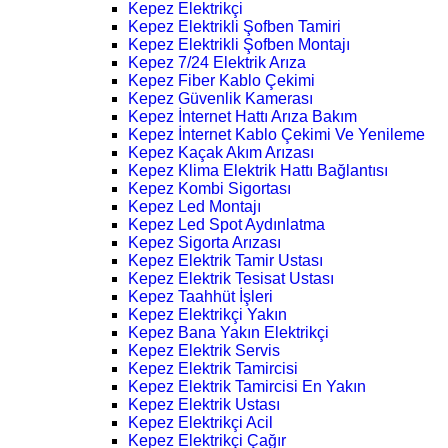
Kepez Elektrikçi
Kepez Elektrikli Şofben Tamiri
Kepez Elektrikli Şofben Montajı
Kepez 7/24 Elektrik Arıza
Kepez Fiber Kablo Çekimi
Kepez Güvenlik Kamerası
Kepez İnternet Hattı Arıza Bakım
Kepez İnternet Kablo Çekimi Ve Yenileme
Kepez Kaçak Akım Arızası
Kepez Klima Elektrik Hattı Bağlantısı
Kepez Kombi Sigortası
Kepez Led Montajı
Kepez Led Spot Aydınlatma
Kepez Sigorta Arızası
Kepez Elektrik Tamir Ustası
Kepez Elektrik Tesisat Ustası
Kepez Taahhüt İşleri
Kepez Elektrikçi Yakın
Kepez Bana Yakın Elektrikçi
Kepez Elektrik Servis
Kepez Elektrik Tamircisi
Kepez Elektrik Tamircisi En Yakın
Kepez Elektrik Ustası
Kepez Elektrikçi Acil
Kepez Elektrikçi Çağır