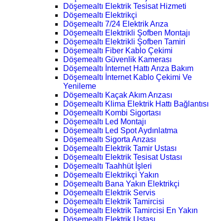
Döşemealtı Elektrik Tesisat Hizmeti
Döşemealtı Elektrikçi
Döşemealtı 7/24 Elektrik Arıza
Döşemealtı Elektrikli Şofben Montajı
Döşemealtı Elektrikli Şofben Tamiri
Döşemealtı Fiber Kablo Çekimi
Döşemealtı Güvenlik Kamerası
Döşemealtı İnternet Hattı Arıza Bakım
Döşemealtı İnternet Kablo Çekimi Ve
Yenileme
Döşemealtı Kaçak Akım Arızası
Döşemealtı Klima Elektrik Hattı Bağlantısı
Döşemealtı Kombi Sigortası
Döşemealtı Led Montajı
Döşemealtı Led Spot Aydınlatma
Döşemealtı Sigorta Arızası
Döşemealtı Elektrik Tamir Ustası
Döşemealtı Elektrik Tesisat Ustası
Döşemealtı Taahhüt İşleri
Döşemealtı Elektrikçi Yakın
Döşemealtı Bana Yakın Elektrikçi
Döşemealtı Elektrik Servis
Döşemealtı Elektrik Tamircisi
Döşemealtı Elektrik Tamircisi En Yakın
Döşemealtı Elektrik Ustası