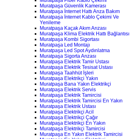
Muratpaşa Fiber Kablo Çekimi
Muratpaşa Güvenlik Kamerası
Muratpaşa İnternet Hattı Arıza Bakım
Muratpaşa İnternet Kablo Çekimi Ve
Yenileme
Muratpaşa Kaçak Akım Arızası
Muratpaşa Klima Elektrik Hattı Bağlantısı
Muratpaşa Kombi Sigortası
Muratpaşa Led Montajı
Muratpaşa Led Spot Aydınlatma
Muratpaşa Sigorta Arızası
Muratpaşa Elektrik Tamir Ustası
Muratpaşa Elektrik Tesisat Ustası
Muratpaşa Taahhüt İşleri
Muratpaşa Elektrikçi Yakın
Muratpaşa Bana Yakın Elektrikçi
Muratpaşa Elektrik Servis
Muratpaşa Elektrik Tamircisi
Muratpaşa Elektrik Tamircisi En Yakın
Muratpaşa Elektrik Ustası
Muratpaşa Elektrikçi Acil
Muratpaşa Elektrikçi Çağır
Muratpaşa Elektrikçi En Yakın
Muratpaşa Elektrikçi Tamircisi
Muratpaşa En Yakın Elektrik Tamircisi