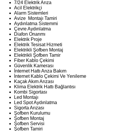
7/24 Elektrik Arıza
Acil Elektrikçi
Alarm Sistemleri
Avize Montajı Tamiri
Aydınlatma Sistemmi
Çevre Aydınlatma
Diafon Onarımı
Elektrik Proje
Elektrik Tesisat Hizmeti
Elektrikli Şofben Montaj
Elektrikli Şofben Tamir
Fiber Kablo Çekimi
Güvenlik Kamerası
İnternet Hattı Arıza Bakım
İnternet Kablo Çekimi Ve Yenileme
Kaçak Akım Arızası
Klima Elektrik Hattı Bağlantısı
Kombi Sigortası
Led Montajı
Led Spot Aydınlatma
Sigorta Arızası
Şofben Kurulumu
Şofben Montaj
Şofben Servisi
Şofben Tamiri