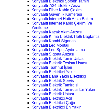
Konyaaltı Elektrikli Şofben Tamiri
Konyaaltı 7/24 Elektrik Arıza
Konyaaltı Fiber Kablo Çekimi
Konyaaltı Güvenlik Kamerası
Konyaaltı İnternet Hattı Arıza Bakım
Konyaaltı İnternet Kablo Çekimi Ve
Yenileme
Konyaaltı Kaçak Akım Arızası
Konyaaltı Klima Elektrik Hattı Bağlantısı
Konyaaltı Kombi Sigortası
Konyaaltı Led Montajı
Konyaaltı Led Spot Aydınlatma
Konyaaltı Sigorta Arızası
Konyaaltı Elektrik Tamir Ustası
Konyaaltı Elektrik Tesisat Ustası
Konyaaltı Taahhüt İşleri
Konyaaltı Elektrikçi Yakın
Konyaaltı Bana Yakın Elektrikçi
Konyaaltı Elektrik Servis
Konyaaltı Elektrik Tamircisi
Konyaaltı Elektrik Tamircisi En Yakın
Konyaaltı Elektrik Ustası
Konyaaltı Elektrikçi Acil
Konyaaltı Elektrikçi Çağır
Konyaaltı Elektrikçi En Yakın