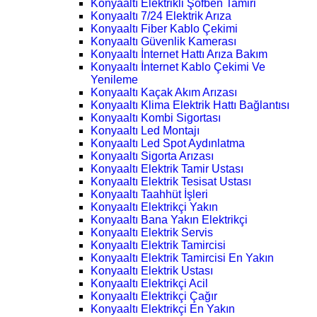
Konyaaltı Elektrikli Şofben Tamiri
Konyaaltı 7/24 Elektrik Arıza
Konyaaltı Fiber Kablo Çekimi
Konyaaltı Güvenlik Kamerası
Konyaaltı İnternet Hattı Arıza Bakım
Konyaaltı İnternet Kablo Çekimi Ve
Yenileme
Konyaaltı Kaçak Akım Arızası
Konyaaltı Klima Elektrik Hattı Bağlantısı
Konyaaltı Kombi Sigortası
Konyaaltı Led Montajı
Konyaaltı Led Spot Aydınlatma
Konyaaltı Sigorta Arızası
Konyaaltı Elektrik Tamir Ustası
Konyaaltı Elektrik Tesisat Ustası
Konyaaltı Taahhüt İşleri
Konyaaltı Elektrikçi Yakın
Konyaaltı Bana Yakın Elektrikçi
Konyaaltı Elektrik Servis
Konyaaltı Elektrik Tamircisi
Konyaaltı Elektrik Tamircisi En Yakın
Konyaaltı Elektrik Ustası
Konyaaltı Elektrikçi Acil
Konyaaltı Elektrikçi Çağır
Konyaaltı Elektrikçi En Yakın