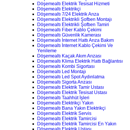
Döşemealtı Elektrik Tesisat Hizmeti
Döşemealtı Elektrikçi
Döşemealtı 7/24 Elektrik Arıza
Döşemealtı Elektrikli Şofben Montajı
Döşemealtı Elektrikli Şofben Tamiri
Döşemealtı Fiber Kablo Çekimi
Döşemealtı Güvenlik Kamerası
Döşemealtı İnternet Hattı Arıza Bakım
Döşemealtı İnternet Kablo Çekimi Ve
Yenileme
Döşemealtı Kaçak Akım Arızası
Döşemealtı Klima Elektrik Hattı Bağlantısı
Döşemealtı Kombi Sigortası
Döşemealtı Led Montajı
Döşemealtı Led Spot Aydınlatma
Döşemealtı Sigorta Arızası
Döşemealtı Elektrik Tamir Ustası
Döşemealtı Elektrik Tesisat Ustası
Döşemealtı Taahhüt İşleri
Döşemealtı Elektrikçi Yakın
Döşemealtı Bana Yakın Elektrikçi
Döşemealtı Elektrik Servis
Döşemealtı Elektrik Tamircisi
Döşemealtı Elektrik Tamircisi En Yakın
Döşemealtı Elektrik Ustası