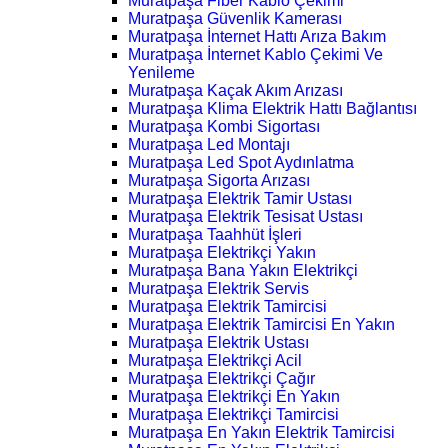
Muratpaşa Fiber Kablo Çekimi
Muratpaşa Güvenlik Kamerası
Muratpaşa İnternet Hattı Arıza Bakım
Muratpaşa İnternet Kablo Çekimi Ve
Yenileme
Muratpaşa Kaçak Akım Arızası
Muratpaşa Klima Elektrik Hattı Bağlantısı
Muratpaşa Kombi Sigortası
Muratpaşa Led Montajı
Muratpaşa Led Spot Aydınlatma
Muratpaşa Sigorta Arızası
Muratpaşa Elektrik Tamir Ustası
Muratpaşa Elektrik Tesisat Ustası
Muratpaşa Taahhüt İşleri
Muratpaşa Elektrikçi Yakın
Muratpaşa Bana Yakın Elektrikçi
Muratpaşa Elektrik Servis
Muratpaşa Elektrik Tamircisi
Muratpaşa Elektrik Tamircisi En Yakın
Muratpaşa Elektrik Ustası
Muratpaşa Elektrikçi Acil
Muratpaşa Elektrikçi Çağır
Muratpaşa Elektrikçi En Yakın
Muratpaşa Elektrikçi Tamircisi
Muratpaşa En Yakın Elektrik Tamircisi