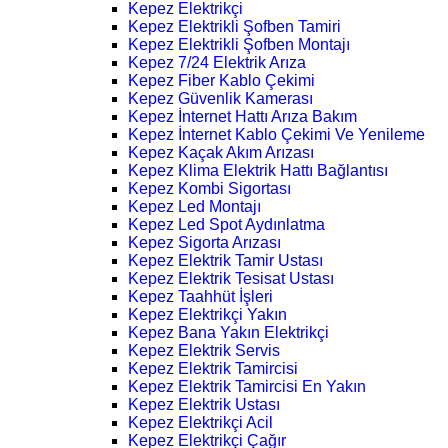
Kepez Elektrikçi
Kepez Elektrikli Şofben Tamiri
Kepez Elektrikli Şofben Montajı
Kepez 7/24 Elektrik Arıza
Kepez Fiber Kablo Çekimi
Kepez Güvenlik Kamerası
Kepez İnternet Hattı Arıza Bakım
Kepez İnternet Kablo Çekimi Ve Yenileme
Kepez Kaçak Akım Arızası
Kepez Klima Elektrik Hattı Bağlantısı
Kepez Kombi Sigortası
Kepez Led Montajı
Kepez Led Spot Aydınlatma
Kepez Sigorta Arızası
Kepez Elektrik Tamir Ustası
Kepez Elektrik Tesisat Ustası
Kepez Taahhüt İşleri
Kepez Elektrikçi Yakın
Kepez Bana Yakın Elektrikçi
Kepez Elektrik Servis
Kepez Elektrik Tamircisi
Kepez Elektrik Tamircisi En Yakın
Kepez Elektrik Ustası
Kepez Elektrikçi Acil
Kepez Elektrikçi Çağır