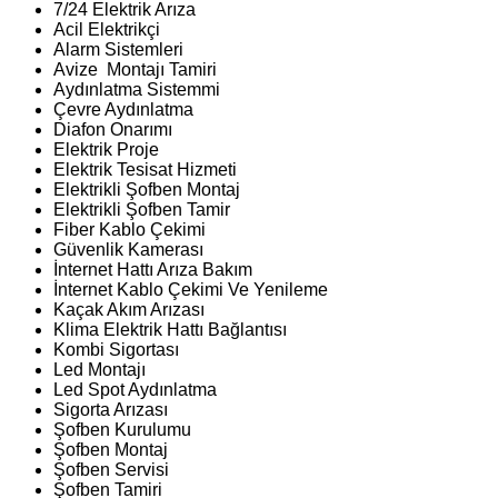
7/24 Elektrik Arıza
Acil Elektrikçi
Alarm Sistemleri
Avize Montajı Tamiri
Aydınlatma Sistemmi
Çevre Aydınlatma
Diafon Onarımı
Elektrik Proje
Elektrik Tesisat Hizmeti
Elektrikli Şofben Montaj
Elektrikli Şofben Tamir
Fiber Kablo Çekimi
Güvenlik Kamerası
İnternet Hattı Arıza Bakım
İnternet Kablo Çekimi Ve Yenileme
Kaçak Akım Arızası
Klima Elektrik Hattı Bağlantısı
Kombi Sigortası
Led Montajı
Led Spot Aydınlatma
Sigorta Arızası
Şofben Kurulumu
Şofben Montaj
Şofben Servisi
Şofben Tamiri