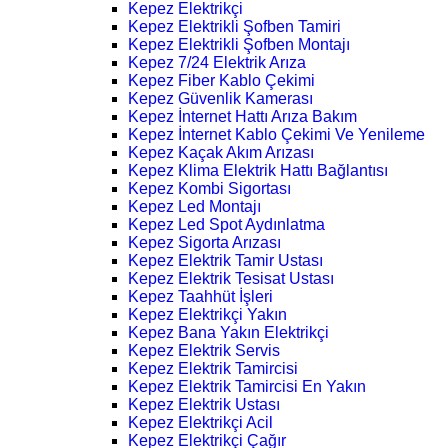
Kepez Elektrikçi
Kepez Elektrikli Şofben Tamiri
Kepez Elektrikli Şofben Montajı
Kepez 7/24 Elektrik Arıza
Kepez Fiber Kablo Çekimi
Kepez Güvenlik Kamerası
Kepez İnternet Hattı Arıza Bakım
Kepez İnternet Kablo Çekimi Ve Yenileme
Kepez Kaçak Akım Arızası
Kepez Klima Elektrik Hattı Bağlantısı
Kepez Kombi Sigortası
Kepez Led Montajı
Kepez Led Spot Aydınlatma
Kepez Sigorta Arızası
Kepez Elektrik Tamir Ustası
Kepez Elektrik Tesisat Ustası
Kepez Taahhüt İşleri
Kepez Elektrikçi Yakın
Kepez Bana Yakın Elektrikçi
Kepez Elektrik Servis
Kepez Elektrik Tamircisi
Kepez Elektrik Tamircisi En Yakın
Kepez Elektrik Ustası
Kepez Elektrikçi Acil
Kepez Elektrikçi Çağır