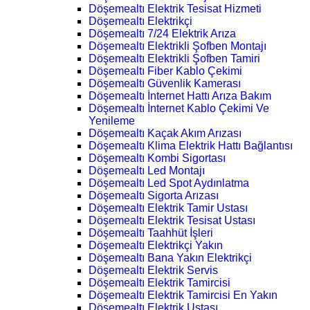
Döşemealtı Elektrik Tesisat Hizmeti
Döşemealtı Elektrikçi
Döşemealtı 7/24 Elektrik Arıza
Döşemealtı Elektrikli Şofben Montajı
Döşemealtı Elektrikli Şofben Tamiri
Döşemealtı Fiber Kablo Çekimi
Döşemealtı Güvenlik Kamerası
Döşemealtı İnternet Hattı Arıza Bakım
Döşemealtı İnternet Kablo Çekimi Ve
Yenileme
Döşemealtı Kaçak Akım Arızası
Döşemealtı Klima Elektrik Hattı Bağlantısı
Döşemealtı Kombi Sigortası
Döşemealtı Led Montajı
Döşemealtı Led Spot Aydınlatma
Döşemealtı Sigorta Arızası
Döşemealtı Elektrik Tamir Ustası
Döşemealtı Elektrik Tesisat Ustası
Döşemealtı Taahhüt İşleri
Döşemealtı Elektrikçi Yakın
Döşemealtı Bana Yakın Elektrikçi
Döşemealtı Elektrik Servis
Döşemealtı Elektrik Tamircisi
Döşemealtı Elektrik Tamircisi En Yakın
Döşemealtı Elektrik Ustası