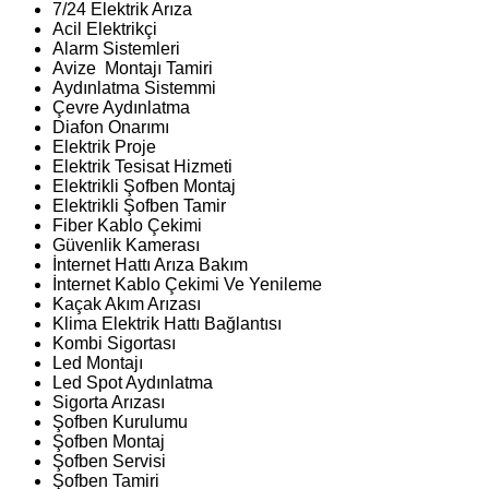
7/24 Elektrik Arıza
Acil Elektrikçi
Alarm Sistemleri
Avize Montajı Tamiri
Aydınlatma Sistemmi
Çevre Aydınlatma
Diafon Onarımı
Elektrik Proje
Elektrik Tesisat Hizmeti
Elektrikli Şofben Montaj
Elektrikli Şofben Tamir
Fiber Kablo Çekimi
Güvenlik Kamerası
İnternet Hattı Arıza Bakım
İnternet Kablo Çekimi Ve Yenileme
Kaçak Akım Arızası
Klima Elektrik Hattı Bağlantısı
Kombi Sigortası
Led Montajı
Led Spot Aydınlatma
Sigorta Arızası
Şofben Kurulumu
Şofben Montaj
Şofben Servisi
Şofben Tamiri