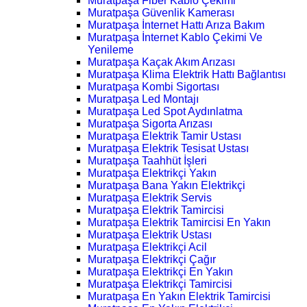
Muratpaşa Fiber Kablo Çekimi
Muratpaşa Güvenlik Kamerası
Muratpaşa İnternet Hattı Arıza Bakım
Muratpaşa İnternet Kablo Çekimi Ve
Yenileme
Muratpaşa Kaçak Akım Arızası
Muratpaşa Klima Elektrik Hattı Bağlantısı
Muratpaşa Kombi Sigortası
Muratpaşa Led Montajı
Muratpaşa Led Spot Aydınlatma
Muratpaşa Sigorta Arızası
Muratpaşa Elektrik Tamir Ustası
Muratpaşa Elektrik Tesisat Ustası
Muratpaşa Taahhüt İşleri
Muratpaşa Elektrikçi Yakın
Muratpaşa Bana Yakın Elektrikçi
Muratpaşa Elektrik Servis
Muratpaşa Elektrik Tamircisi
Muratpaşa Elektrik Tamircisi En Yakın
Muratpaşa Elektrik Ustası
Muratpaşa Elektrikçi Acil
Muratpaşa Elektrikçi Çağır
Muratpaşa Elektrikçi En Yakın
Muratpaşa Elektrikçi Tamircisi
Muratpaşa En Yakın Elektrik Tamircisi