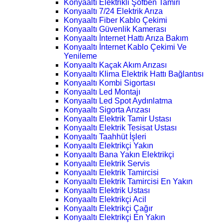
Konyaaltı Elektrikli Şofben Tamiri
Konyaaltı 7/24 Elektrik Arıza
Konyaaltı Fiber Kablo Çekimi
Konyaaltı Güvenlik Kamerası
Konyaaltı İnternet Hattı Arıza Bakım
Konyaaltı İnternet Kablo Çekimi Ve
Yenileme
Konyaaltı Kaçak Akım Arızası
Konyaaltı Klima Elektrik Hattı Bağlantısı
Konyaaltı Kombi Sigortası
Konyaaltı Led Montajı
Konyaaltı Led Spot Aydınlatma
Konyaaltı Sigorta Arızası
Konyaaltı Elektrik Tamir Ustası
Konyaaltı Elektrik Tesisat Ustası
Konyaaltı Taahhüt İşleri
Konyaaltı Elektrikçi Yakın
Konyaaltı Bana Yakın Elektrikçi
Konyaaltı Elektrik Servis
Konyaaltı Elektrik Tamircisi
Konyaaltı Elektrik Tamircisi En Yakın
Konyaaltı Elektrik Ustası
Konyaaltı Elektrikçi Acil
Konyaaltı Elektrikçi Çağır
Konyaaltı Elektrikçi En Yakın