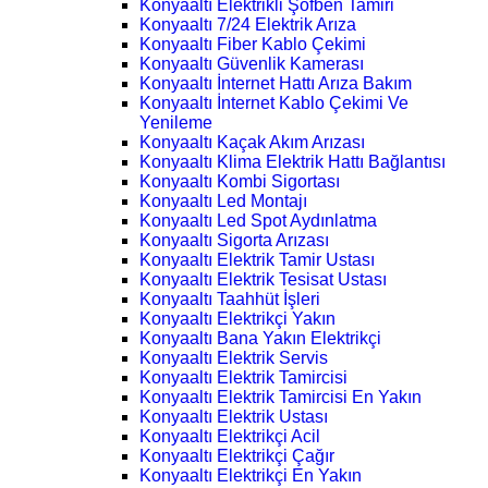
Konyaaltı Elektrikli Şofben Tamiri
Konyaaltı 7/24 Elektrik Arıza
Konyaaltı Fiber Kablo Çekimi
Konyaaltı Güvenlik Kamerası
Konyaaltı İnternet Hattı Arıza Bakım
Konyaaltı İnternet Kablo Çekimi Ve
Yenileme
Konyaaltı Kaçak Akım Arızası
Konyaaltı Klima Elektrik Hattı Bağlantısı
Konyaaltı Kombi Sigortası
Konyaaltı Led Montajı
Konyaaltı Led Spot Aydınlatma
Konyaaltı Sigorta Arızası
Konyaaltı Elektrik Tamir Ustası
Konyaaltı Elektrik Tesisat Ustası
Konyaaltı Taahhüt İşleri
Konyaaltı Elektrikçi Yakın
Konyaaltı Bana Yakın Elektrikçi
Konyaaltı Elektrik Servis
Konyaaltı Elektrik Tamircisi
Konyaaltı Elektrik Tamircisi En Yakın
Konyaaltı Elektrik Ustası
Konyaaltı Elektrikçi Acil
Konyaaltı Elektrikçi Çağır
Konyaaltı Elektrikçi En Yakın