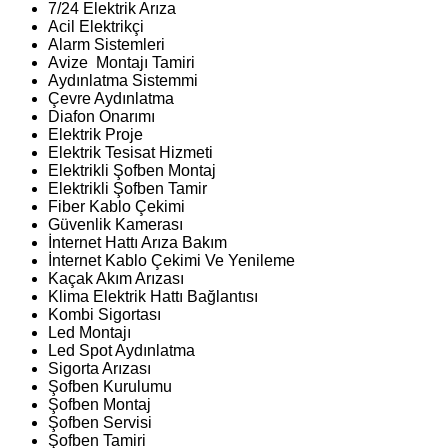
7/24 Elektrik Arıza
Acil Elektrikçi
Alarm Sistemleri
Avize Montajı Tamiri
Aydınlatma Sistemmi
Çevre Aydınlatma
Diafon Onarımı
Elektrik Proje
Elektrik Tesisat Hizmeti
Elektrikli Şofben Montaj
Elektrikli Şofben Tamir
Fiber Kablo Çekimi
Güvenlik Kamerası
İnternet Hattı Arıza Bakım
İnternet Kablo Çekimi Ve Yenileme
Kaçak Akım Arızası
Klima Elektrik Hattı Bağlantısı
Kombi Sigortası
Led Montajı
Led Spot Aydınlatma
Sigorta Arızası
Şofben Kurulumu
Şofben Montaj
Şofben Servisi
Şofben Tamiri