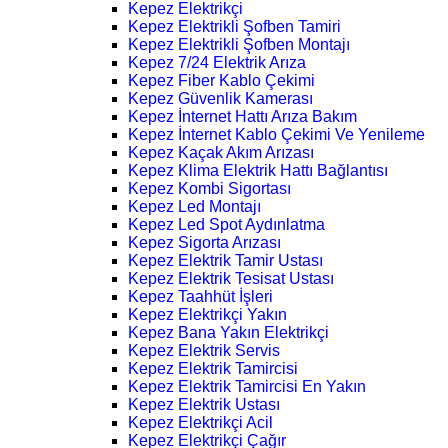
Kepez Elektrikçi
Kepez Elektrikli Şofben Tamiri
Kepez Elektrikli Şofben Montajı
Kepez 7/24 Elektrik Arıza
Kepez Fiber Kablo Çekimi
Kepez Güvenlik Kamerası
Kepez İnternet Hattı Arıza Bakım
Kepez İnternet Kablo Çekimi Ve Yenileme
Kepez Kaçak Akım Arızası
Kepez Klima Elektrik Hattı Bağlantısı
Kepez Kombi Sigortası
Kepez Led Montajı
Kepez Led Spot Aydınlatma
Kepez Sigorta Arızası
Kepez Elektrik Tamir Ustası
Kepez Elektrik Tesisat Ustası
Kepez Taahhüt İşleri
Kepez Elektrikçi Yakın
Kepez Bana Yakın Elektrikçi
Kepez Elektrik Servis
Kepez Elektrik Tamircisi
Kepez Elektrik Tamircisi En Yakın
Kepez Elektrik Ustası
Kepez Elektrikçi Acil
Kepez Elektrikçi Çağır