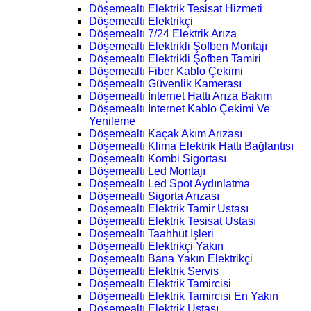
Döşemealtı Elektrik Tesisat Hizmeti
Döşemealtı Elektrikçi
Döşemealtı 7/24 Elektrik Arıza
Döşemealtı Elektrikli Şofben Montajı
Döşemealtı Elektrikli Şofben Tamiri
Döşemealtı Fiber Kablo Çekimi
Döşemealtı Güvenlik Kamerası
Döşemealtı İnternet Hattı Arıza Bakım
Döşemealtı İnternet Kablo Çekimi Ve
Yenileme
Döşemealtı Kaçak Akım Arızası
Döşemealtı Klima Elektrik Hattı Bağlantısı
Döşemealtı Kombi Sigortası
Döşemealtı Led Montajı
Döşemealtı Led Spot Aydınlatma
Döşemealtı Sigorta Arızası
Döşemealtı Elektrik Tamir Ustası
Döşemealtı Elektrik Tesisat Ustası
Döşemealtı Taahhüt İşleri
Döşemealtı Elektrikçi Yakın
Döşemealtı Bana Yakın Elektrikçi
Döşemealtı Elektrik Servis
Döşemealtı Elektrik Tamircisi
Döşemealtı Elektrik Tamircisi En Yakın
Döşemealtı Elektrik Ustası