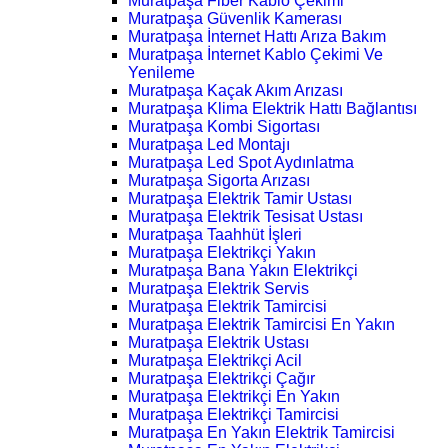
Muratpaşa Fiber Kablo Çekimi
Muratpaşa Güvenlik Kamerası
Muratpaşa İnternet Hattı Arıza Bakım
Muratpaşa İnternet Kablo Çekimi Ve
Yenileme
Muratpaşa Kaçak Akım Arızası
Muratpaşa Klima Elektrik Hattı Bağlantısı
Muratpaşa Kombi Sigortası
Muratpaşa Led Montajı
Muratpaşa Led Spot Aydınlatma
Muratpaşa Sigorta Arızası
Muratpaşa Elektrik Tamir Ustası
Muratpaşa Elektrik Tesisat Ustası
Muratpaşa Taahhüt İşleri
Muratpaşa Elektrikçi Yakın
Muratpaşa Bana Yakın Elektrikçi
Muratpaşa Elektrik Servis
Muratpaşa Elektrik Tamircisi
Muratpaşa Elektrik Tamircisi En Yakın
Muratpaşa Elektrik Ustası
Muratpaşa Elektrikçi Acil
Muratpaşa Elektrikçi Çağır
Muratpaşa Elektrikçi En Yakın
Muratpaşa Elektrikçi Tamircisi
Muratpaşa En Yakın Elektrik Tamircisi