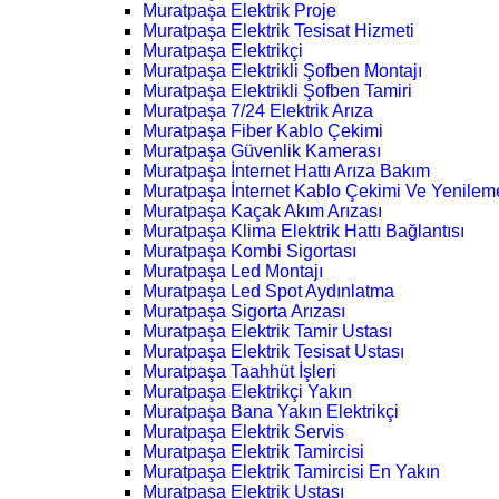
Muratpaşa Elektrik Proje
Muratpaşa Elektrik Tesisat Hizmeti
Muratpaşa Elektrikçi
Muratpaşa Elektrikli Şofben Montajı
Muratpaşa Elektrikli Şofben Tamiri
Muratpaşa 7/24 Elektrik Arıza
Muratpaşa Fiber Kablo Çekimi
Muratpaşa Güvenlik Kamerası
Muratpaşa İnternet Hattı Arıza Bakım
Muratpaşa İnternet Kablo Çekimi Ve Yenilem
Muratpaşa Kaçak Akım Arızası
Muratpaşa Klima Elektrik Hattı Bağlantısı
Muratpaşa Kombi Sigortası
Muratpaşa Led Montajı
Muratpaşa Led Spot Aydınlatma
Muratpaşa Sigorta Arızası
Muratpaşa Elektrik Tamir Ustası
Muratpaşa Elektrik Tesisat Ustası
Muratpaşa Taahhüt İşleri
Muratpaşa Elektrikçi Yakın
Muratpaşa Bana Yakın Elektrikçi
Muratpaşa Elektrik Servis
Muratpaşa Elektrik Tamircisi
Muratpaşa Elektrik Tamircisi En Yakın
Muratpaşa Elektrik Ustası