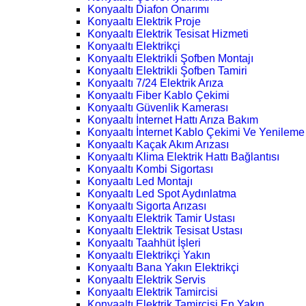
Konyaaltı Diafon Onarımı
Konyaaltı Elektrik Proje
Konyaaltı Elektrik Tesisat Hizmeti
Konyaaltı Elektrikçi
Konyaaltı Elektrikli Şofben Montajı
Konyaaltı Elektrikli Şofben Tamiri
Konyaaltı 7/24 Elektrik Arıza
Konyaaltı Fiber Kablo Çekimi
Konyaaltı Güvenlik Kamerası
Konyaaltı İnternet Hattı Arıza Bakım
Konyaaltı İnternet Kablo Çekimi Ve Yenileme
Konyaaltı Kaçak Akım Arızası
Konyaaltı Klima Elektrik Hattı Bağlantısı
Konyaaltı Kombi Sigortası
Konyaaltı Led Montajı
Konyaaltı Led Spot Aydınlatma
Konyaaltı Sigorta Arızası
Konyaaltı Elektrik Tamir Ustası
Konyaaltı Elektrik Tesisat Ustası
Konyaaltı Taahhüt İşleri
Konyaaltı Elektrikçi Yakın
Konyaaltı Bana Yakın Elektrikçi
Konyaaltı Elektrik Servis
Konyaaltı Elektrik Tamircisi
Konyaaltı Elektrik Tamircisi En Yakın