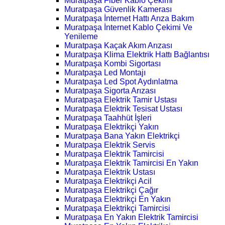
Muratpaşa Fiber Kablo Çekimi
Muratpaşa Güvenlik Kamerası
Muratpaşa İnternet Hattı Arıza Bakım
Muratpaşa İnternet Kablo Çekimi Ve
Yenileme
Muratpaşa Kaçak Akım Arızası
Muratpaşa Klima Elektrik Hattı Bağlantısı
Muratpaşa Kombi Sigortası
Muratpaşa Led Montajı
Muratpaşa Led Spot Aydınlatma
Muratpaşa Sigorta Arızası
Muratpaşa Elektrik Tamir Ustası
Muratpaşa Elektrik Tesisat Ustası
Muratpaşa Taahhüt İşleri
Muratpaşa Elektrikçi Yakın
Muratpaşa Bana Yakın Elektrikçi
Muratpaşa Elektrik Servis
Muratpaşa Elektrik Tamircisi
Muratpaşa Elektrik Tamircisi En Yakın
Muratpaşa Elektrik Ustası
Muratpaşa Elektrikçi Acil
Muratpaşa Elektrikçi Çağır
Muratpaşa Elektrikçi En Yakın
Muratpaşa Elektrikçi Tamircisi
Muratpaşa En Yakın Elektrik Tamircisi