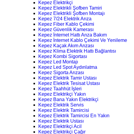
Kepez Elektrikçi
Kepez Elektrikli Şofben Tamiri
Kepez Elektrikli Şofben Montajı
Kepez 7/24 Elektrik Arıza
Kepez Fiber Kablo Çekimi
Kepez Güvenlik Kamerası
Kepez İnternet Hattı Arıza Bakım
Kepez İnternet Kablo Çekimi Ve Yenileme
Kepez Kaçak Akım Arızası
Kepez Klima Elektrik Hattı Bağlantısı
Kepez Kombi Sigortası
Kepez Led Montajı
Kepez Led Spot Aydınlatma
Kepez Sigorta Arızası
Kepez Elektrik Tamir Ustası
Kepez Elektrik Tesisat Ustası
Kepez Taahhüt İşleri
Kepez Elektrikçi Yakın
Kepez Bana Yakın Elektrikçi
Kepez Elektrik Servis
Kepez Elektrik Tamircisi
Kepez Elektrik Tamircisi En Yakın
Kepez Elektrik Ustası
Kepez Elektrikçi Acil
Kepez Elektrikçi Çağır