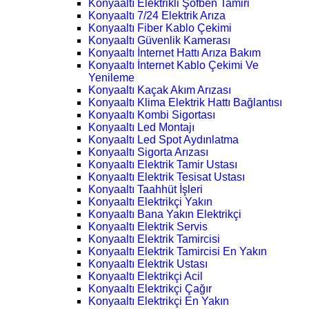
Konyaaltı Elektrikli Şofben Tamiri
Konyaaltı 7/24 Elektrik Arıza
Konyaaltı Fiber Kablo Çekimi
Konyaaltı Güvenlik Kamerası
Konyaaltı İnternet Hattı Arıza Bakım
Konyaaltı İnternet Kablo Çekimi Ve
Yenileme
Konyaaltı Kaçak Akım Arızası
Konyaaltı Klima Elektrik Hattı Bağlantısı
Konyaaltı Kombi Sigortası
Konyaaltı Led Montajı
Konyaaltı Led Spot Aydınlatma
Konyaaltı Sigorta Arızası
Konyaaltı Elektrik Tamir Ustası
Konyaaltı Elektrik Tesisat Ustası
Konyaaltı Taahhüt İşleri
Konyaaltı Elektrikçi Yakın
Konyaaltı Bana Yakın Elektrikçi
Konyaaltı Elektrik Servis
Konyaaltı Elektrik Tamircisi
Konyaaltı Elektrik Tamircisi En Yakın
Konyaaltı Elektrik Ustası
Konyaaltı Elektrikçi Acil
Konyaaltı Elektrikçi Çağır
Konyaaltı Elektrikçi En Yakın