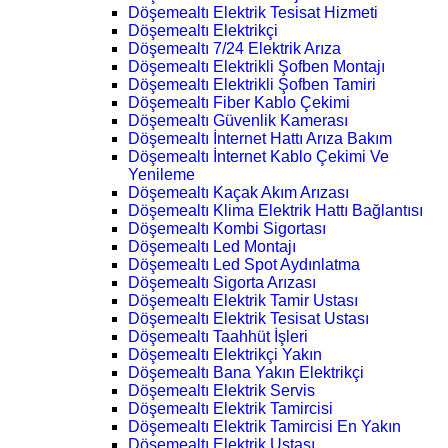
Döşemealtı Elektrik Tesisat Hizmeti
Döşemealtı Elektrikçi
Döşemealtı 7/24 Elektrik Arıza
Döşemealtı Elektrikli Şofben Montajı
Döşemealtı Elektrikli Şofben Tamiri
Döşemealtı Fiber Kablo Çekimi
Döşemealtı Güvenlik Kamerası
Döşemealtı İnternet Hattı Arıza Bakım
Döşemealtı İnternet Kablo Çekimi Ve
Yenileme
Döşemealtı Kaçak Akım Arızası
Döşemealtı Klima Elektrik Hattı Bağlantısı
Döşemealtı Kombi Sigortası
Döşemealtı Led Montajı
Döşemealtı Led Spot Aydınlatma
Döşemealtı Sigorta Arızası
Döşemealtı Elektrik Tamir Ustası
Döşemealtı Elektrik Tesisat Ustası
Döşemealtı Taahhüt İşleri
Döşemealtı Elektrikçi Yakın
Döşemealtı Bana Yakın Elektrikçi
Döşemealtı Elektrik Servis
Döşemealtı Elektrik Tamircisi
Döşemealtı Elektrik Tamircisi En Yakın
Döşemealtı Elektrik Ustası