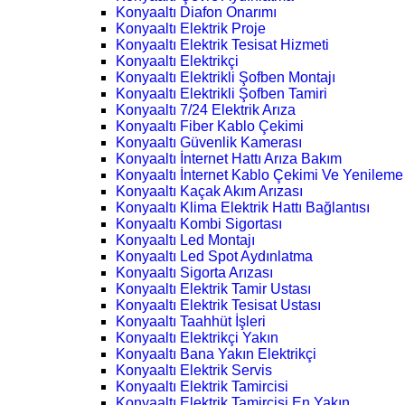
Konyaaltı Diafon Onarımı
Konyaaltı Elektrik Proje
Konyaaltı Elektrik Tesisat Hizmeti
Konyaaltı Elektrikçi
Konyaaltı Elektrikli Şofben Montajı
Konyaaltı Elektrikli Şofben Tamiri
Konyaaltı 7/24 Elektrik Arıza
Konyaaltı Fiber Kablo Çekimi
Konyaaltı Güvenlik Kamerası
Konyaaltı İnternet Hattı Arıza Bakım
Konyaaltı İnternet Kablo Çekimi Ve Yenileme
Konyaaltı Kaçak Akım Arızası
Konyaaltı Klima Elektrik Hattı Bağlantısı
Konyaaltı Kombi Sigortası
Konyaaltı Led Montajı
Konyaaltı Led Spot Aydınlatma
Konyaaltı Sigorta Arızası
Konyaaltı Elektrik Tamir Ustası
Konyaaltı Elektrik Tesisat Ustası
Konyaaltı Taahhüt İşleri
Konyaaltı Elektrikçi Yakın
Konyaaltı Bana Yakın Elektrikçi
Konyaaltı Elektrik Servis
Konyaaltı Elektrik Tamircisi
Konyaaltı Elektrik Tamircisi En Yakın