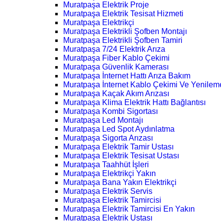
Muratpaşa Elektrik Proje
Muratpaşa Elektrik Tesisat Hizmeti
Muratpaşa Elektrikçi
Muratpaşa Elektrikli Şofben Montajı
Muratpaşa Elektrikli Şofben Tamiri
Muratpaşa 7/24 Elektrik Arıza
Muratpaşa Fiber Kablo Çekimi
Muratpaşa Güvenlik Kamerası
Muratpaşa İnternet Hattı Arıza Bakım
Muratpaşa İnternet Kablo Çekimi Ve Yenilem
Muratpaşa Kaçak Akım Arızası
Muratpaşa Klima Elektrik Hattı Bağlantısı
Muratpaşa Kombi Sigortası
Muratpaşa Led Montajı
Muratpaşa Led Spot Aydınlatma
Muratpaşa Sigorta Arızası
Muratpaşa Elektrik Tamir Ustası
Muratpaşa Elektrik Tesisat Ustası
Muratpaşa Taahhüt İşleri
Muratpaşa Elektrikçi Yakın
Muratpaşa Bana Yakın Elektrikçi
Muratpaşa Elektrik Servis
Muratpaşa Elektrik Tamircisi
Muratpaşa Elektrik Tamircisi En Yakın
Muratpaşa Elektrik Ustası