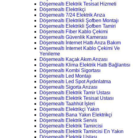
Döşemealtı Elektrik Tesisat Hizmeti
Döşemealtı Elektrikçi
Döşemealtı 7/24 Elektrik Arıza
Döşemealtı Elektrikli Şofben Montajı
Döşemealtı Elektrikli Şofben Tamiri
Döşemealtı Fiber Kablo Çekimi
Döşemealtı Güvenlik Kamerası
Döşemealtı İnternet Hattı Arıza Bakım
Döşemealtı İnternet Kablo Çekimi Ve
Yenileme
Döşemealtı Kaçak Akım Arızası
Döşemealtı Klima Elektrik Hattı Bağlantısı
Döşemealtı Kombi Sigortası
Döşemealtı Led Montajı
Döşemealtı Led Spot Aydınlatma
Döşemealtı Sigorta Arızası
Döşemealtı Elektrik Tamir Ustası
Döşemealtı Elektrik Tesisat Ustası
Döşemealtı Taahhüt İşleri
Döşemealtı Elektrikçi Yakın
Döşemealtı Bana Yakın Elektrikçi
Döşemealtı Elektrik Servis
Döşemealtı Elektrik Tamircisi
Döşemealtı Elektrik Tamircisi En Yakın
Döşemealtı Elektrik Ustası