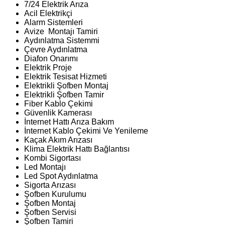
7/24 Elektrik Arıza
Acil Elektrikçi
Alarm Sistemleri
Avize Montajı Tamiri
Aydınlatma Sistemmi
Çevre Aydınlatma
Diafon Onarımı
Elektrik Proje
Elektrik Tesisat Hizmeti
Elektrikli Şofben Montaj
Elektrikli Şofben Tamir
Fiber Kablo Çekimi
Güvenlik Kamerası
İnternet Hattı Arıza Bakım
İnternet Kablo Çekimi Ve Yenileme
Kaçak Akım Arızası
Klima Elektrik Hattı Bağlantısı
Kombi Sigortası
Led Montajı
Led Spot Aydınlatma
Sigorta Arızası
Şofben Kurulumu
Şofben Montaj
Şofben Servisi
Şofben Tamiri