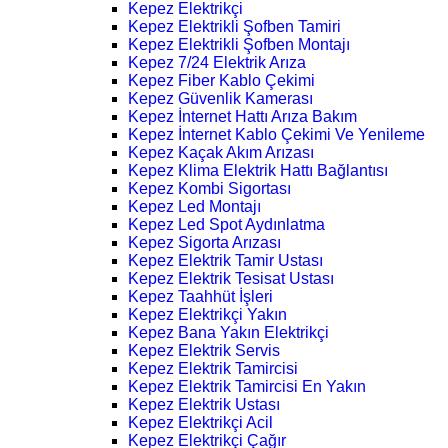
Kepez Elektrikçi
Kepez Elektrikli Şofben Tamiri
Kepez Elektrikli Şofben Montajı
Kepez 7/24 Elektrik Arıza
Kepez Fiber Kablo Çekimi
Kepez Güvenlik Kamerası
Kepez İnternet Hattı Arıza Bakım
Kepez İnternet Kablo Çekimi Ve Yenileme
Kepez Kaçak Akım Arızası
Kepez Klima Elektrik Hattı Bağlantısı
Kepez Kombi Sigortası
Kepez Led Montajı
Kepez Led Spot Aydınlatma
Kepez Sigorta Arızası
Kepez Elektrik Tamir Ustası
Kepez Elektrik Tesisat Ustası
Kepez Taahhüt İşleri
Kepez Elektrikçi Yakın
Kepez Bana Yakın Elektrikçi
Kepez Elektrik Servis
Kepez Elektrik Tamircisi
Kepez Elektrik Tamircisi En Yakın
Kepez Elektrik Ustası
Kepez Elektrikçi Acil
Kepez Elektrikçi Çağır