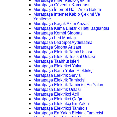
Muratpaşa Fiber Kablo Çekimi
Muratpaşa Güvenlik Kamerası
Muratpaşa İnternet Hattı Arıza Bakım
Muratpaşa İnternet Kablo Çekimi Ve
Yenileme
Muratpaşa Kaçak Akım Arızası
Muratpaşa Klima Elektrik Hattı Bağlantısı
Muratpaşa Kombi Sigortası
Muratpaşa Led Montajı
Muratpaşa Led Spot Aydınlatma
Muratpaşa Sigorta Arızası
Muratpaşa Elektrik Tamir Ustası
Muratpaşa Elektrik Tesisat Ustası
Muratpaşa Taahhüt İşleri
Muratpaşa Elektrikçi Yakın
Muratpaşa Bana Yakın Elektrikçi
Muratpaşa Elektrik Servis
Muratpaşa Elektrik Tamircisi
Muratpaşa Elektrik Tamircisi En Yakın
Muratpaşa Elektrik Ustası
Muratpaşa Elektrikçi Acil
Muratpaşa Elektrikçi Çağır
Muratpaşa Elektrikçi En Yakın
Muratpaşa Elektrikçi Tamircisi
Muratpaşa En Yakın Elektrik Tamircisi