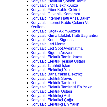
Konyaaltı Elektrikli Şofben Tamiri
Konyaaltı 7/24 Elektrik Arıza
Konyaaltı Fiber Kablo Çekimi
Konyaaltı Güvenlik Kamerası
Konyaaltı İnternet Hattı Arıza Bakım
Konyaaltı İnternet Kablo Çekimi Ve
Yenileme
Konyaaltı Kaçak Akım Arızası
Konyaaltı Klima Elektrik Hattı Bağlantısı
Konyaaltı Kombi Sigortası
Konyaaltı Led Montajı
Konyaaltı Led Spot Aydınlatma
Konyaaltı Sigorta Arızası
Konyaaltı Elektrik Tamir Ustası
Konyaaltı Elektrik Tesisat Ustası
Konyaaltı Taahhüt İşleri
Konyaaltı Elektrikçi Yakın
Konyaaltı Bana Yakın Elektrikçi
Konyaaltı Elektrik Servis
Konyaaltı Elektrik Tamircisi
Konyaaltı Elektrik Tamircisi En Yakın
Konyaaltı Elektrik Ustası
Konyaaltı Elektrikçi Acil
Konyaaltı Elektrikçi Çağır
Konyaaltı Elektrikçi En Yakın