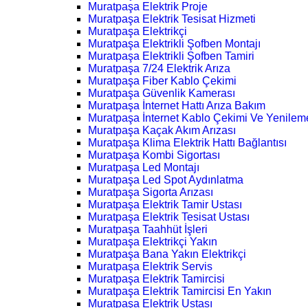
Muratpaşa Elektrik Proje
Muratpaşa Elektrik Tesisat Hizmeti
Muratpaşa Elektrikçi
Muratpaşa Elektrikli Şofben Montajı
Muratpaşa Elektrikli Şofben Tamiri
Muratpaşa 7/24 Elektrik Arıza
Muratpaşa Fiber Kablo Çekimi
Muratpaşa Güvenlik Kamerası
Muratpaşa İnternet Hattı Arıza Bakım
Muratpaşa İnternet Kablo Çekimi Ve Yenilem
Muratpaşa Kaçak Akım Arızası
Muratpaşa Klima Elektrik Hattı Bağlantısı
Muratpaşa Kombi Sigortası
Muratpaşa Led Montajı
Muratpaşa Led Spot Aydınlatma
Muratpaşa Sigorta Arızası
Muratpaşa Elektrik Tamir Ustası
Muratpaşa Elektrik Tesisat Ustası
Muratpaşa Taahhüt İşleri
Muratpaşa Elektrikçi Yakın
Muratpaşa Bana Yakın Elektrikçi
Muratpaşa Elektrik Servis
Muratpaşa Elektrik Tamircisi
Muratpaşa Elektrik Tamircisi En Yakın
Muratpaşa Elektrik Ustası