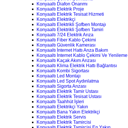
Konyaaltı Diafon Onarımı
Konyaaltı Elektrik Proje
Konyaaltı Elektrik Tesisat Hizmeti
Konyaaltı Elektrikçi
Konyaaltı Elektrikli Şofben Montajı
Konyaaltı Elektrikli Şofben Tamiri
Konyaaltı 7/24 Elektrik Arıza
Konyaaltı Fiber Kablo Çekimi
Konyaaltı Güvenlik Kamerası
Konyaaltı İnternet Hattı Arıza Bakım
Konyaaltı İnternet Kablo Çekimi Ve Yenileme
Konyaaltı Kaçak Akım Arızası
Konyaaltı Klima Elektrik Hattı Bağlantısı
Konyaaltı Kombi Sigortası
Konyaaltı Led Montajı
Konyaaltı Led Spot Aydınlatma
Konyaaltı Sigorta Arızası
Konyaaltı Elektrik Tamir Ustası
Konyaaltı Elektrik Tesisat Ustası
Konyaaltı Taahhüt İşleri
Konyaaltı Elektrikçi Yakın
Konyaaltı Bana Yakın Elektrikçi
Konyaaltı Elektrik Servis
Konyaaltı Elektrik Tamircisi
Konyaaltı Elektrik Tamircisi En Yakın