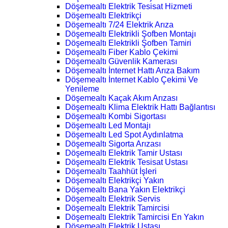
Döşemealtı Elektrik Tesisat Hizmeti
Döşemealtı Elektrikçi
Döşemealtı 7/24 Elektrik Arıza
Döşemealtı Elektrikli Şofben Montajı
Döşemealtı Elektrikli Şofben Tamiri
Döşemealtı Fiber Kablo Çekimi
Döşemealtı Güvenlik Kamerası
Döşemealtı İnternet Hattı Arıza Bakım
Döşemealtı İnternet Kablo Çekimi Ve
Yenileme
Döşemealtı Kaçak Akım Arızası
Döşemealtı Klima Elektrik Hattı Bağlantısı
Döşemealtı Kombi Sigortası
Döşemealtı Led Montajı
Döşemealtı Led Spot Aydınlatma
Döşemealtı Sigorta Arızası
Döşemealtı Elektrik Tamir Ustası
Döşemealtı Elektrik Tesisat Ustası
Döşemealtı Taahhüt İşleri
Döşemealtı Elektrikçi Yakın
Döşemealtı Bana Yakın Elektrikçi
Döşemealtı Elektrik Servis
Döşemealtı Elektrik Tamircisi
Döşemealtı Elektrik Tamircisi En Yakın
Döşemealtı Elektrik Ustası