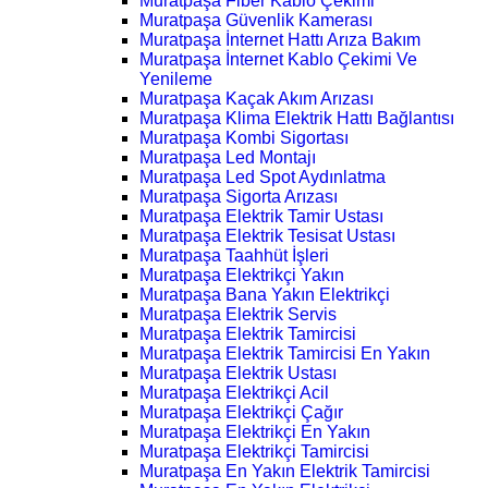
Muratpaşa Fiber Kablo Çekimi
Muratpaşa Güvenlik Kamerası
Muratpaşa İnternet Hattı Arıza Bakım
Muratpaşa İnternet Kablo Çekimi Ve
Yenileme
Muratpaşa Kaçak Akım Arızası
Muratpaşa Klima Elektrik Hattı Bağlantısı
Muratpaşa Kombi Sigortası
Muratpaşa Led Montajı
Muratpaşa Led Spot Aydınlatma
Muratpaşa Sigorta Arızası
Muratpaşa Elektrik Tamir Ustası
Muratpaşa Elektrik Tesisat Ustası
Muratpaşa Taahhüt İşleri
Muratpaşa Elektrikçi Yakın
Muratpaşa Bana Yakın Elektrikçi
Muratpaşa Elektrik Servis
Muratpaşa Elektrik Tamircisi
Muratpaşa Elektrik Tamircisi En Yakın
Muratpaşa Elektrik Ustası
Muratpaşa Elektrikçi Acil
Muratpaşa Elektrikçi Çağır
Muratpaşa Elektrikçi En Yakın
Muratpaşa Elektrikçi Tamircisi
Muratpaşa En Yakın Elektrik Tamircisi