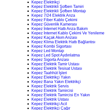
Kepez Elektrikçi
Kepez Elektrikli Şofben Tamiri
Kepez Elektrikli Şofben Montajı
Kepez 7/24 Elektrik Arıza
Kepez Fiber Kablo Çekimi
Kepez Güvenlik Kamerası
Kepez İnternet Hattı Arıza Bakım
Kepez İnternet Kablo Çekimi Ve Yenileme
Kepez Kaçak Akım Arızası
Kepez Klima Elektrik Hattı Bağlantısı
Kepez Kombi Sigortası
Kepez Led Montajı
Kepez Led Spot Aydınlatma
Kepez Sigorta Arızası
Kepez Elektrik Tamir Ustası
Kepez Elektrik Tesisat Ustası
Kepez Taahhüt İşleri
Kepez Elektrikçi Yakın
Kepez Bana Yakın Elektrikçi
Kepez Elektrik Servis
Kepez Elektrik Tamircisi
Kepez Elektrik Tamircisi En Yakın
Kepez Elektrik Ustası
Kepez Elektrikçi Acil
Kepez Elektrikçi Çağır