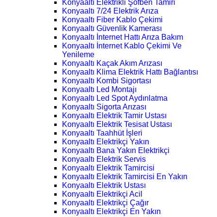
Konyaaltı Elektrikli Şofben Tamiri
Konyaaltı 7/24 Elektrik Arıza
Konyaaltı Fiber Kablo Çekimi
Konyaaltı Güvenlik Kamerası
Konyaaltı İnternet Hattı Arıza Bakım
Konyaaltı İnternet Kablo Çekimi Ve
Yenileme
Konyaaltı Kaçak Akım Arızası
Konyaaltı Klima Elektrik Hattı Bağlantısı
Konyaaltı Kombi Sigortası
Konyaaltı Led Montajı
Konyaaltı Led Spot Aydınlatma
Konyaaltı Sigorta Arızası
Konyaaltı Elektrik Tamir Ustası
Konyaaltı Elektrik Tesisat Ustası
Konyaaltı Taahhüt İşleri
Konyaaltı Elektrikçi Yakın
Konyaaltı Bana Yakın Elektrikçi
Konyaaltı Elektrik Servis
Konyaaltı Elektrik Tamircisi
Konyaaltı Elektrik Tamircisi En Yakın
Konyaaltı Elektrik Ustası
Konyaaltı Elektrikçi Acil
Konyaaltı Elektrikçi Çağır
Konyaaltı Elektrikçi En Yakın