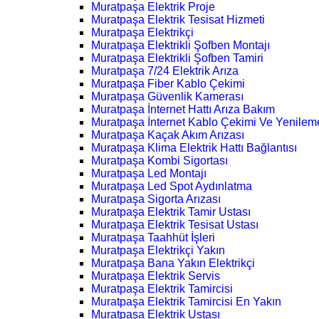
Muratpaşa Elektrik Proje
Muratpaşa Elektrik Tesisat Hizmeti
Muratpaşa Elektrikçi
Muratpaşa Elektrikli Şofben Montajı
Muratpaşa Elektrikli Şofben Tamiri
Muratpaşa 7/24 Elektrik Arıza
Muratpaşa Fiber Kablo Çekimi
Muratpaşa Güvenlik Kamerası
Muratpaşa İnternet Hattı Arıza Bakım
Muratpaşa İnternet Kablo Çekimi Ve Yenilem
Muratpaşa Kaçak Akım Arızası
Muratpaşa Klima Elektrik Hattı Bağlantısı
Muratpaşa Kombi Sigortası
Muratpaşa Led Montajı
Muratpaşa Led Spot Aydınlatma
Muratpaşa Sigorta Arızası
Muratpaşa Elektrik Tamir Ustası
Muratpaşa Elektrik Tesisat Ustası
Muratpaşa Taahhüt İşleri
Muratpaşa Elektrikçi Yakın
Muratpaşa Bana Yakın Elektrikçi
Muratpaşa Elektrik Servis
Muratpaşa Elektrik Tamircisi
Muratpaşa Elektrik Tamircisi En Yakın
Muratpaşa Elektrik Ustası