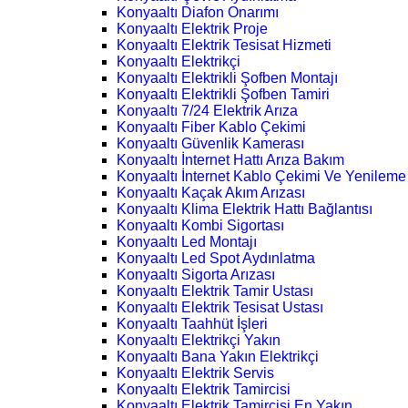
Konyaaltı Diafon Onarımı
Konyaaltı Elektrik Proje
Konyaaltı Elektrik Tesisat Hizmeti
Konyaaltı Elektrikçi
Konyaaltı Elektrikli Şofben Montajı
Konyaaltı Elektrikli Şofben Tamiri
Konyaaltı 7/24 Elektrik Arıza
Konyaaltı Fiber Kablo Çekimi
Konyaaltı Güvenlik Kamerası
Konyaaltı İnternet Hattı Arıza Bakım
Konyaaltı İnternet Kablo Çekimi Ve Yenileme
Konyaaltı Kaçak Akım Arızası
Konyaaltı Klima Elektrik Hattı Bağlantısı
Konyaaltı Kombi Sigortası
Konyaaltı Led Montajı
Konyaaltı Led Spot Aydınlatma
Konyaaltı Sigorta Arızası
Konyaaltı Elektrik Tamir Ustası
Konyaaltı Elektrik Tesisat Ustası
Konyaaltı Taahhüt İşleri
Konyaaltı Elektrikçi Yakın
Konyaaltı Bana Yakın Elektrikçi
Konyaaltı Elektrik Servis
Konyaaltı Elektrik Tamircisi
Konyaaltı Elektrik Tamircisi En Yakın