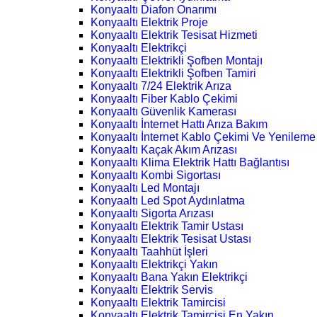
Konyaaltı Diafon Onarımı
Konyaaltı Elektrik Proje
Konyaaltı Elektrik Tesisat Hizmeti
Konyaaltı Elektrikçi
Konyaaltı Elektrikli Şofben Montajı
Konyaaltı Elektrikli Şofben Tamiri
Konyaaltı 7/24 Elektrik Arıza
Konyaaltı Fiber Kablo Çekimi
Konyaaltı Güvenlik Kamerası
Konyaaltı İnternet Hattı Arıza Bakım
Konyaaltı İnternet Kablo Çekimi Ve Yenileme
Konyaaltı Kaçak Akım Arızası
Konyaaltı Klima Elektrik Hattı Bağlantısı
Konyaaltı Kombi Sigortası
Konyaaltı Led Montajı
Konyaaltı Led Spot Aydınlatma
Konyaaltı Sigorta Arızası
Konyaaltı Elektrik Tamir Ustası
Konyaaltı Elektrik Tesisat Ustası
Konyaaltı Taahhüt İşleri
Konyaaltı Elektrikçi Yakın
Konyaaltı Bana Yakın Elektrikçi
Konyaaltı Elektrik Servis
Konyaaltı Elektrik Tamircisi
Konyaaltı Elektrik Tamircisi En Yakın