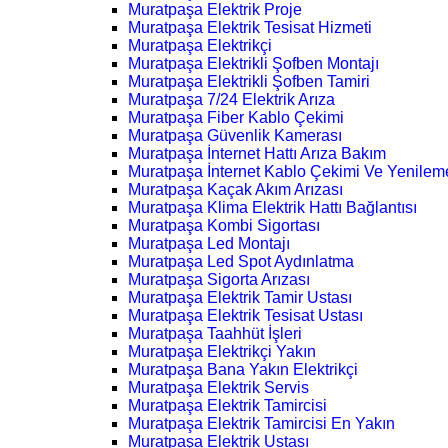
Muratpaşa Elektrik Proje
Muratpaşa Elektrik Tesisat Hizmeti
Muratpaşa Elektrikçi
Muratpaşa Elektrikli Şofben Montajı
Muratpaşa Elektrikli Şofben Tamiri
Muratpaşa 7/24 Elektrik Arıza
Muratpaşa Fiber Kablo Çekimi
Muratpaşa Güvenlik Kamerası
Muratpaşa İnternet Hattı Arıza Bakım
Muratpaşa İnternet Kablo Çekimi Ve Yenilem
Muratpaşa Kaçak Akım Arızası
Muratpaşa Klima Elektrik Hattı Bağlantısı
Muratpaşa Kombi Sigortası
Muratpaşa Led Montajı
Muratpaşa Led Spot Aydınlatma
Muratpaşa Sigorta Arızası
Muratpaşa Elektrik Tamir Ustası
Muratpaşa Elektrik Tesisat Ustası
Muratpaşa Taahhüt İşleri
Muratpaşa Elektrikçi Yakın
Muratpaşa Bana Yakın Elektrikçi
Muratpaşa Elektrik Servis
Muratpaşa Elektrik Tamircisi
Muratpaşa Elektrik Tamircisi En Yakın
Muratpaşa Elektrik Ustası