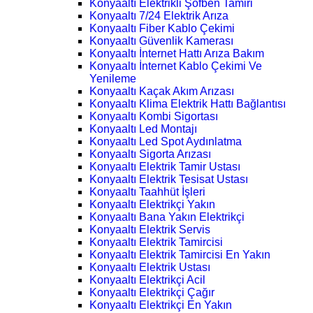
Konyaaltı Elektrikli Şofben Tamiri
Konyaaltı 7/24 Elektrik Arıza
Konyaaltı Fiber Kablo Çekimi
Konyaaltı Güvenlik Kamerası
Konyaaltı İnternet Hattı Arıza Bakım
Konyaaltı İnternet Kablo Çekimi Ve
Yenileme
Konyaaltı Kaçak Akım Arızası
Konyaaltı Klima Elektrik Hattı Bağlantısı
Konyaaltı Kombi Sigortası
Konyaaltı Led Montajı
Konyaaltı Led Spot Aydınlatma
Konyaaltı Sigorta Arızası
Konyaaltı Elektrik Tamir Ustası
Konyaaltı Elektrik Tesisat Ustası
Konyaaltı Taahhüt İşleri
Konyaaltı Elektrikçi Yakın
Konyaaltı Bana Yakın Elektrikçi
Konyaaltı Elektrik Servis
Konyaaltı Elektrik Tamircisi
Konyaaltı Elektrik Tamircisi En Yakın
Konyaaltı Elektrik Ustası
Konyaaltı Elektrikçi Acil
Konyaaltı Elektrikçi Çağır
Konyaaltı Elektrikçi En Yakın