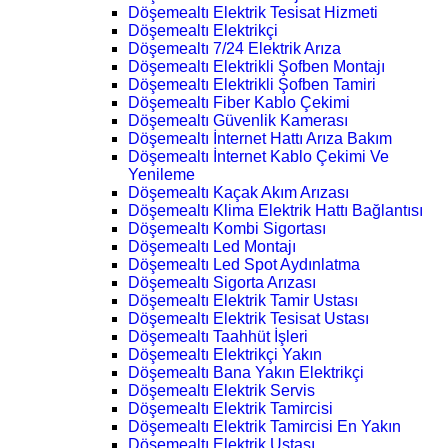
Döşemealtı Elektrik Tesisat Hizmeti
Döşemealtı Elektrikçi
Döşemealtı 7/24 Elektrik Arıza
Döşemealtı Elektrikli Şofben Montajı
Döşemealtı Elektrikli Şofben Tamiri
Döşemealtı Fiber Kablo Çekimi
Döşemealtı Güvenlik Kamerası
Döşemealtı İnternet Hattı Arıza Bakım
Döşemealtı İnternet Kablo Çekimi Ve
Yenileme
Döşemealtı Kaçak Akım Arızası
Döşemealtı Klima Elektrik Hattı Bağlantısı
Döşemealtı Kombi Sigortası
Döşemealtı Led Montajı
Döşemealtı Led Spot Aydınlatma
Döşemealtı Sigorta Arızası
Döşemealtı Elektrik Tamir Ustası
Döşemealtı Elektrik Tesisat Ustası
Döşemealtı Taahhüt İşleri
Döşemealtı Elektrikçi Yakın
Döşemealtı Bana Yakın Elektrikçi
Döşemealtı Elektrik Servis
Döşemealtı Elektrik Tamircisi
Döşemealtı Elektrik Tamircisi En Yakın
Döşemealtı Elektrik Ustası