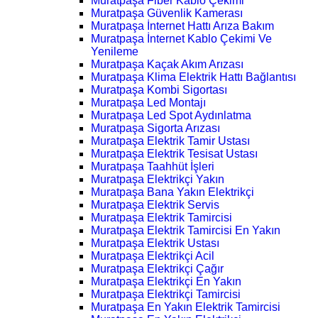
Muratpaşa Fiber Kablo Çekimi
Muratpaşa Güvenlik Kamerası
Muratpaşa İnternet Hattı Arıza Bakım
Muratpaşa İnternet Kablo Çekimi Ve
Yenileme
Muratpaşa Kaçak Akım Arızası
Muratpaşa Klima Elektrik Hattı Bağlantısı
Muratpaşa Kombi Sigortası
Muratpaşa Led Montajı
Muratpaşa Led Spot Aydınlatma
Muratpaşa Sigorta Arızası
Muratpaşa Elektrik Tamir Ustası
Muratpaşa Elektrik Tesisat Ustası
Muratpaşa Taahhüt İşleri
Muratpaşa Elektrikçi Yakın
Muratpaşa Bana Yakın Elektrikçi
Muratpaşa Elektrik Servis
Muratpaşa Elektrik Tamircisi
Muratpaşa Elektrik Tamircisi En Yakın
Muratpaşa Elektrik Ustası
Muratpaşa Elektrikçi Acil
Muratpaşa Elektrikçi Çağır
Muratpaşa Elektrikçi En Yakın
Muratpaşa Elektrikçi Tamircisi
Muratpaşa En Yakın Elektrik Tamircisi