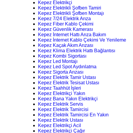
Kepez Elektrikçi
Kepez Elektrikli Şofben Tamiri
Kepez Elektrikli Şofben Montajı
Kepez 7/24 Elektrik Arıza
Kepez Fiber Kablo Çekimi
Kepez Güvenlik Kamerası
Kepez İnternet Hattı Arıza Bakım
Kepez İnternet Kablo Çekimi Ve Yenileme
Kepez Kaçak Akım Arızası
Kepez Klima Elektrik Hattı Bağlantısı
Kepez Kombi Sigortası
Kepez Led Montajı
Kepez Led Spot Aydınlatma
Kepez Sigorta Arızası
Kepez Elektrik Tamir Ustası
Kepez Elektrik Tesisat Ustası
Kepez Taahhüt İşleri
Kepez Elektrikçi Yakın
Kepez Bana Yakın Elektrikçi
Kepez Elektrik Servis
Kepez Elektrik Tamircisi
Kepez Elektrik Tamircisi En Yakın
Kepez Elektrik Ustası
Kepez Elektrikçi Acil
Kepez Elektrikçi Çağır