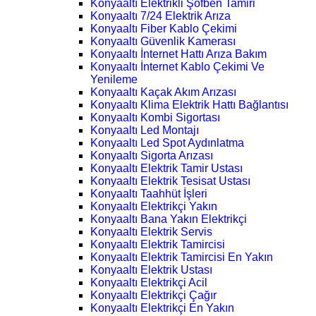
Konyaaltı Elektrikli Şofben Tamiri
Konyaaltı 7/24 Elektrik Arıza
Konyaaltı Fiber Kablo Çekimi
Konyaaltı Güvenlik Kamerası
Konyaaltı İnternet Hattı Arıza Bakım
Konyaaltı İnternet Kablo Çekimi Ve
Yenileme
Konyaaltı Kaçak Akım Arızası
Konyaaltı Klima Elektrik Hattı Bağlantısı
Konyaaltı Kombi Sigortası
Konyaaltı Led Montajı
Konyaaltı Led Spot Aydınlatma
Konyaaltı Sigorta Arızası
Konyaaltı Elektrik Tamir Ustası
Konyaaltı Elektrik Tesisat Ustası
Konyaaltı Taahhüt İşleri
Konyaaltı Elektrikçi Yakın
Konyaaltı Bana Yakın Elektrikçi
Konyaaltı Elektrik Servis
Konyaaltı Elektrik Tamircisi
Konyaaltı Elektrik Tamircisi En Yakın
Konyaaltı Elektrik Ustası
Konyaaltı Elektrikçi Acil
Konyaaltı Elektrikçi Çağır
Konyaaltı Elektrikçi En Yakın