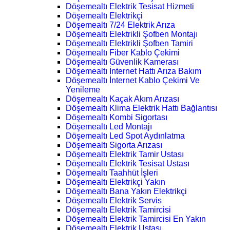
Döşemealtı Elektrik Tesisat Hizmeti
Döşemealtı Elektrikçi
Döşemealtı 7/24 Elektrik Arıza
Döşemealtı Elektrikli Şofben Montajı
Döşemealtı Elektrikli Şofben Tamiri
Döşemealtı Fiber Kablo Çekimi
Döşemealtı Güvenlik Kamerası
Döşemealtı İnternet Hattı Arıza Bakım
Döşemealtı İnternet Kablo Çekimi Ve
Yenileme
Döşemealtı Kaçak Akım Arızası
Döşemealtı Klima Elektrik Hattı Bağlantısı
Döşemealtı Kombi Sigortası
Döşemealtı Led Montajı
Döşemealtı Led Spot Aydınlatma
Döşemealtı Sigorta Arızası
Döşemealtı Elektrik Tamir Ustası
Döşemealtı Elektrik Tesisat Ustası
Döşemealtı Taahhüt İşleri
Döşemealtı Elektrikçi Yakın
Döşemealtı Bana Yakın Elektrikçi
Döşemealtı Elektrik Servis
Döşemealtı Elektrik Tamircisi
Döşemealtı Elektrik Tamircisi En Yakın
Döşemealtı Elektrik Ustası