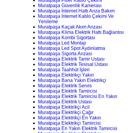
Muratpaşa Fiber Kablo Çekimi
Muratpaşa Güvenlik Kamerası
Muratpaşa İnternet Hattı Arıza Bakım
Muratpaşa İnternet Kablo Çekimi Ve
Yenileme
Muratpaşa Kaçak Akım Arızası
Muratpaşa Klima Elektrik Hattı Bağlantısı
Muratpaşa Kombi Sigortası
Muratpaşa Led Montajı
Muratpaşa Led Spot Aydınlatma
Muratpaşa Sigorta Arızası
Muratpaşa Elektrik Tamir Ustası
Muratpaşa Elektrik Tesisat Ustası
Muratpaşa Taahhüt İşleri
Muratpaşa Elektrikçi Yakın
Muratpaşa Bana Yakın Elektrikçi
Muratpaşa Elektrik Servis
Muratpaşa Elektrik Tamircisi
Muratpaşa Elektrik Tamircisi En Yakın
Muratpaşa Elektrik Ustası
Muratpaşa Elektrikçi Acil
Muratpaşa Elektrikçi Çağır
Muratpaşa Elektrikçi En Yakın
Muratpaşa Elektrikçi Tamircisi
Muratpaşa En Yakın Elektrik Tamircisi