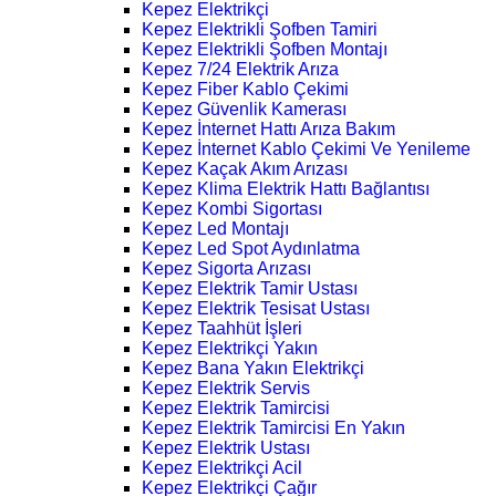
Kepez Elektrikçi
Kepez Elektrikli Şofben Tamiri
Kepez Elektrikli Şofben Montajı
Kepez 7/24 Elektrik Arıza
Kepez Fiber Kablo Çekimi
Kepez Güvenlik Kamerası
Kepez İnternet Hattı Arıza Bakım
Kepez İnternet Kablo Çekimi Ve Yenileme
Kepez Kaçak Akım Arızası
Kepez Klima Elektrik Hattı Bağlantısı
Kepez Kombi Sigortası
Kepez Led Montajı
Kepez Led Spot Aydınlatma
Kepez Sigorta Arızası
Kepez Elektrik Tamir Ustası
Kepez Elektrik Tesisat Ustası
Kepez Taahhüt İşleri
Kepez Elektrikçi Yakın
Kepez Bana Yakın Elektrikçi
Kepez Elektrik Servis
Kepez Elektrik Tamircisi
Kepez Elektrik Tamircisi En Yakın
Kepez Elektrik Ustası
Kepez Elektrikçi Acil
Kepez Elektrikçi Çağır