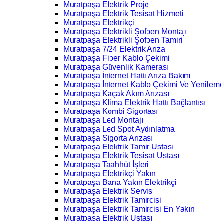
Muratpaşa Elektrik Proje
Muratpaşa Elektrik Tesisat Hizmeti
Muratpaşa Elektrikçi
Muratpaşa Elektrikli Şofben Montajı
Muratpaşa Elektrikli Şofben Tamiri
Muratpaşa 7/24 Elektrik Arıza
Muratpaşa Fiber Kablo Çekimi
Muratpaşa Güvenlik Kamerası
Muratpaşa İnternet Hattı Arıza Bakım
Muratpaşa İnternet Kablo Çekimi Ve Yenilem
Muratpaşa Kaçak Akım Arızası
Muratpaşa Klima Elektrik Hattı Bağlantısı
Muratpaşa Kombi Sigortası
Muratpaşa Led Montajı
Muratpaşa Led Spot Aydınlatma
Muratpaşa Sigorta Arızası
Muratpaşa Elektrik Tamir Ustası
Muratpaşa Elektrik Tesisat Ustası
Muratpaşa Taahhüt İşleri
Muratpaşa Elektrikçi Yakın
Muratpaşa Bana Yakın Elektrikçi
Muratpaşa Elektrik Servis
Muratpaşa Elektrik Tamircisi
Muratpaşa Elektrik Tamircisi En Yakın
Muratpaşa Elektrik Ustası