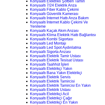
Konyaaltı Elektrikli Şofben Tamiri
Konyaaltı 7/24 Elektrik Arıza
Konyaaltı Fiber Kablo Çekimi
Konyaaltı Güvenlik Kamerası
Konyaaltı İnternet Hattı Arıza Bakım
Konyaaltı İnternet Kablo Çekimi Ve
Yenileme
Konyaaltı Kaçak Akım Arızası
Konyaaltı Klima Elektrik Hattı Bağlantısı
Konyaaltı Kombi Sigortası
Konyaaltı Led Montajı
Konyaaltı Led Spot Aydınlatma
Konyaaltı Sigorta Arızası
Konyaaltı Elektrik Tamir Ustası
Konyaaltı Elektrik Tesisat Ustası
Konyaaltı Taahhüt İşleri
Konyaaltı Elektrikçi Yakın
Konyaaltı Bana Yakın Elektrikçi
Konyaaltı Elektrik Servis
Konyaaltı Elektrik Tamircisi
Konyaaltı Elektrik Tamircisi En Yakın
Konyaaltı Elektrik Ustası
Konyaaltı Elektrikçi Acil
Konyaaltı Elektrikçi Çağır
Konyaaltı Elektrikçi En Yakın