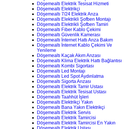
Döşemealtı Elektrik Tesisat Hizmeti
Döşemealtı Elektrikçi
Döşemealtı 7/24 Elektrik Arıza
Döşemealtı Elektrikli Şofben Montajı
Döşemealtı Elektrikli Şofben Tamiri
Döşemealtı Fiber Kablo Çekimi
Döşemealtı Güvenlik Kamerası
Döşemealtı İnternet Hattı Arıza Bakım
Döşemealtı İnternet Kablo Çekimi Ve
Yenileme
Döşemealtı Kaçak Akım Arızası
Döşemealtı Klima Elektrik Hattı Bağlantısı
Döşemealtı Kombi Sigortası
Döşemealtı Led Montajı
Döşemealtı Led Spot Aydınlatma
Döşemealtı Sigorta Arızası
Döşemealtı Elektrik Tamir Ustası
Döşemealtı Elektrik Tesisat Ustası
Döşemealtı Taahhüt İşleri
Döşemealtı Elektrikçi Yakın
Döşemealtı Bana Yakın Elektrikçi
Döşemealtı Elektrik Servis
Döşemealtı Elektrik Tamircisi
Döşemealtı Elektrik Tamircisi En Yakın
Döşemealtı Elektrik Ustası