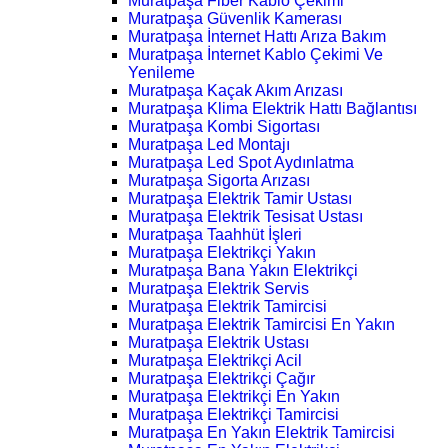
Muratpaşa Fiber Kablo Çekimi
Muratpaşa Güvenlik Kamerası
Muratpaşa İnternet Hattı Arıza Bakım
Muratpaşa İnternet Kablo Çekimi Ve
Yenileme
Muratpaşa Kaçak Akım Arızası
Muratpaşa Klima Elektrik Hattı Bağlantısı
Muratpaşa Kombi Sigortası
Muratpaşa Led Montajı
Muratpaşa Led Spot Aydınlatma
Muratpaşa Sigorta Arızası
Muratpaşa Elektrik Tamir Ustası
Muratpaşa Elektrik Tesisat Ustası
Muratpaşa Taahhüt İşleri
Muratpaşa Elektrikçi Yakın
Muratpaşa Bana Yakın Elektrikçi
Muratpaşa Elektrik Servis
Muratpaşa Elektrik Tamircisi
Muratpaşa Elektrik Tamircisi En Yakın
Muratpaşa Elektrik Ustası
Muratpaşa Elektrikçi Acil
Muratpaşa Elektrikçi Çağır
Muratpaşa Elektrikçi En Yakın
Muratpaşa Elektrikçi Tamircisi
Muratpaşa En Yakın Elektrik Tamircisi