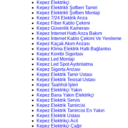
Kepez Elektrikçi
Kepez Elektrikli Şofben Tamiri
Kepez Elektrikli Şofben Montajı
Kepez 7/24 Elektrik Arıza
Kepez Fiber Kablo Çekimi
Kepez Güvenlik Kamerası
Kepez İnternet Hattı Arıza Bakım
Kepez İnternet Kablo Çekimi Ve Yenileme
Kepez Kaçak Akım Arızası
Kepez Klima Elektrik Hattı Bağlantısı
Kepez Kombi Sigortası
Kepez Led Montajı
Kepez Led Spot Aydınlatma
Kepez Sigorta Arızası
Kepez Elektrik Tamir Ustası
Kepez Elektrik Tesisat Ustası
Kepez Taahhüt İşleri
Kepez Elektrikçi Yakın
Kepez Bana Yakın Elektrikçi
Kepez Elektrik Servis
Kepez Elektrik Tamircisi
Kepez Elektrik Tamircisi En Yakın
Kepez Elektrik Ustası
Kepez Elektrikçi Acil
Kepez Elektrikçi Çağır