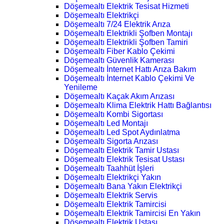
Döşemealtı Elektrik Tesisat Hizmeti
Döşemealtı Elektrikçi
Döşemealtı 7/24 Elektrik Arıza
Döşemealtı Elektrikli Şofben Montajı
Döşemealtı Elektrikli Şofben Tamiri
Döşemealtı Fiber Kablo Çekimi
Döşemealtı Güvenlik Kamerası
Döşemealtı İnternet Hattı Arıza Bakım
Döşemealtı İnternet Kablo Çekimi Ve
Yenileme
Döşemealtı Kaçak Akım Arızası
Döşemealtı Klima Elektrik Hattı Bağlantısı
Döşemealtı Kombi Sigortası
Döşemealtı Led Montajı
Döşemealtı Led Spot Aydınlatma
Döşemealtı Sigorta Arızası
Döşemealtı Elektrik Tamir Ustası
Döşemealtı Elektrik Tesisat Ustası
Döşemealtı Taahhüt İşleri
Döşemealtı Elektrikçi Yakın
Döşemealtı Bana Yakın Elektrikçi
Döşemealtı Elektrik Servis
Döşemealtı Elektrik Tamircisi
Döşemealtı Elektrik Tamircisi En Yakın
Döşemealtı Elektrik Ustası