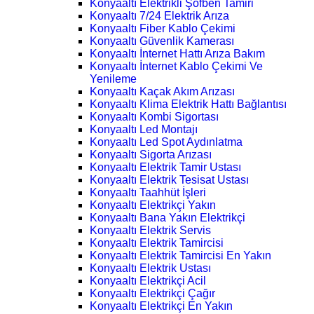
Konyaaltı Elektrikli Şofben Tamiri
Konyaaltı 7/24 Elektrik Arıza
Konyaaltı Fiber Kablo Çekimi
Konyaaltı Güvenlik Kamerası
Konyaaltı İnternet Hattı Arıza Bakım
Konyaaltı İnternet Kablo Çekimi Ve
Yenileme
Konyaaltı Kaçak Akım Arızası
Konyaaltı Klima Elektrik Hattı Bağlantısı
Konyaaltı Kombi Sigortası
Konyaaltı Led Montajı
Konyaaltı Led Spot Aydınlatma
Konyaaltı Sigorta Arızası
Konyaaltı Elektrik Tamir Ustası
Konyaaltı Elektrik Tesisat Ustası
Konyaaltı Taahhüt İşleri
Konyaaltı Elektrikçi Yakın
Konyaaltı Bana Yakın Elektrikçi
Konyaaltı Elektrik Servis
Konyaaltı Elektrik Tamircisi
Konyaaltı Elektrik Tamircisi En Yakın
Konyaaltı Elektrik Ustası
Konyaaltı Elektrikçi Acil
Konyaaltı Elektrikçi Çağır
Konyaaltı Elektrikçi En Yakın