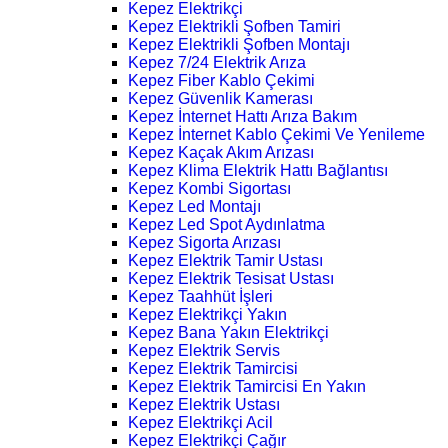
Kepez Elektrikçi
Kepez Elektrikli Şofben Tamiri
Kepez Elektrikli Şofben Montajı
Kepez 7/24 Elektrik Arıza
Kepez Fiber Kablo Çekimi
Kepez Güvenlik Kamerası
Kepez İnternet Hattı Arıza Bakım
Kepez İnternet Kablo Çekimi Ve Yenileme
Kepez Kaçak Akım Arızası
Kepez Klima Elektrik Hattı Bağlantısı
Kepez Kombi Sigortası
Kepez Led Montajı
Kepez Led Spot Aydınlatma
Kepez Sigorta Arızası
Kepez Elektrik Tamir Ustası
Kepez Elektrik Tesisat Ustası
Kepez Taahhüt İşleri
Kepez Elektrikçi Yakın
Kepez Bana Yakın Elektrikçi
Kepez Elektrik Servis
Kepez Elektrik Tamircisi
Kepez Elektrik Tamircisi En Yakın
Kepez Elektrik Ustası
Kepez Elektrikçi Acil
Kepez Elektrikçi Çağır