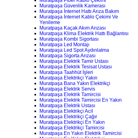
Muratpaşa Fiber Kablo Çekimi
Muratpaşa Güvenlik Kamerası
Muratpaşa İnternet Hattı Arıza Bakım
Muratpaşa İnternet Kablo Çekimi Ve
Yenileme
Muratpaşa Kaçak Akım Arızası
Muratpaşa Klima Elektrik Hattı Bağlantısı
Muratpaşa Kombi Sigortası
Muratpaşa Led Montajı
Muratpaşa Led Spot Aydınlatma
Muratpaşa Sigorta Arızası
Muratpaşa Elektrik Tamir Ustası
Muratpaşa Elektrik Tesisat Ustası
Muratpaşa Taahhüt İşleri
Muratpaşa Elektrikçi Yakın
Muratpaşa Bana Yakın Elektrikçi
Muratpaşa Elektrik Servis
Muratpaşa Elektrik Tamircisi
Muratpaşa Elektrik Tamircisi En Yakın
Muratpaşa Elektrik Ustası
Muratpaşa Elektrikçi Acil
Muratpaşa Elektrikçi Çağır
Muratpaşa Elektrikçi En Yakın
Muratpaşa Elektrikçi Tamircisi
Muratpaşa En Yakın Elektrik Tamircisi