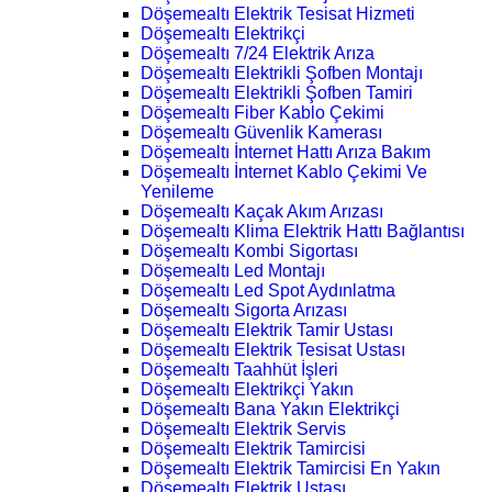
Döşemealtı Elektrik Tesisat Hizmeti
Döşemealtı Elektrikçi
Döşemealtı 7/24 Elektrik Arıza
Döşemealtı Elektrikli Şofben Montajı
Döşemealtı Elektrikli Şofben Tamiri
Döşemealtı Fiber Kablo Çekimi
Döşemealtı Güvenlik Kamerası
Döşemealtı İnternet Hattı Arıza Bakım
Döşemealtı İnternet Kablo Çekimi Ve
Yenileme
Döşemealtı Kaçak Akım Arızası
Döşemealtı Klima Elektrik Hattı Bağlantısı
Döşemealtı Kombi Sigortası
Döşemealtı Led Montajı
Döşemealtı Led Spot Aydınlatma
Döşemealtı Sigorta Arızası
Döşemealtı Elektrik Tamir Ustası
Döşemealtı Elektrik Tesisat Ustası
Döşemealtı Taahhüt İşleri
Döşemealtı Elektrikçi Yakın
Döşemealtı Bana Yakın Elektrikçi
Döşemealtı Elektrik Servis
Döşemealtı Elektrik Tamircisi
Döşemealtı Elektrik Tamircisi En Yakın
Döşemealtı Elektrik Ustası