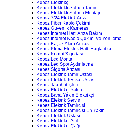
Kepez Elektrikçi
Kepez Elektrikli Şofben Tamiri
Kepez Elektrikli Şofben Montajı
Kepez 7/24 Elektrik Arıza
Kepez Fiber Kablo Çekimi
Kepez Güvenlik Kamerası
Kepez İnternet Hattı Arıza Bakım
Kepez İnternet Kablo Çekimi Ve Yenileme
Kepez Kaçak Akım Arızası
Kepez Klima Elektrik Hattı Bağlantısı
Kepez Kombi Sigortası
Kepez Led Montajı
Kepez Led Spot Aydınlatma
Kepez Sigorta Arızası
Kepez Elektrik Tamir Ustası
Kepez Elektrik Tesisat Ustası
Kepez Taahhüt İşleri
Kepez Elektrikçi Yakın
Kepez Bana Yakın Elektrikçi
Kepez Elektrik Servis
Kepez Elektrik Tamircisi
Kepez Elektrik Tamircisi En Yakın
Kepez Elektrik Ustası
Kepez Elektrikçi Acil
Kepez Elektrikçi Çağır