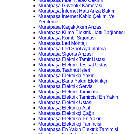
Muratpaşa Fiber Kablo Çekimi
Muratpaşa Güvenlik Kamerası
Muratpaşa İnternet Hattı Arıza Bakım
Muratpaşa İnternet Kablo Çekimi Ve
Yenileme
Muratpaşa Kaçak Akım Arızası
Muratpaşa Klima Elektrik Hattı Bağlantısı
Muratpaşa Kombi Sigortası
Muratpaşa Led Montajı
Muratpaşa Led Spot Aydınlatma
Muratpaşa Sigorta Arızası
Muratpaşa Elektrik Tamir Ustası
Muratpaşa Elektrik Tesisat Ustası
Muratpaşa Taahhüt İşleri
Muratpaşa Elektrikçi Yakın
Muratpaşa Bana Yakın Elektrikçi
Muratpaşa Elektrik Servis
Muratpaşa Elektrik Tamircisi
Muratpaşa Elektrik Tamircisi En Yakın
Muratpaşa Elektrik Ustası
Muratpaşa Elektrikçi Acil
Muratpaşa Elektrikçi Çağır
Muratpaşa Elektrikçi En Yakın
Muratpaşa Elektrikçi Tamircisi
Muratpaşa En Yakın Elektrik Tamircisi