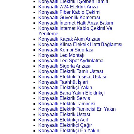
Konyaaltı Elektrikli Şofben Tamiri
Konyaaltı 7/24 Elektrik Arıza
Konyaaltı Fiber Kablo Çekimi
Konyaaltı Güvenlik Kamerası
Konyaaltı İnternet Hattı Arıza Bakım
Konyaaltı İnternet Kablo Çekimi Ve
Yenileme
Konyaaltı Kaçak Akım Arızası
Konyaaltı Klima Elektrik Hattı Bağlantısı
Konyaaltı Kombi Sigortası
Konyaaltı Led Montajı
Konyaaltı Led Spot Aydınlatma
Konyaaltı Sigorta Arızası
Konyaaltı Elektrik Tamir Ustası
Konyaaltı Elektrik Tesisat Ustası
Konyaaltı Taahhüt İşleri
Konyaaltı Elektrikçi Yakın
Konyaaltı Bana Yakın Elektrikçi
Konyaaltı Elektrik Servis
Konyaaltı Elektrik Tamircisi
Konyaaltı Elektrik Tamircisi En Yakın
Konyaaltı Elektrik Ustası
Konyaaltı Elektrikçi Acil
Konyaaltı Elektrikçi Çağır
Konyaaltı Elektrikçi En Yakın