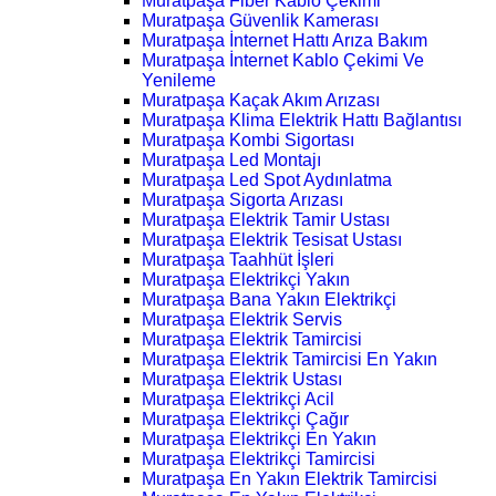
Muratpaşa Fiber Kablo Çekimi
Muratpaşa Güvenlik Kamerası
Muratpaşa İnternet Hattı Arıza Bakım
Muratpaşa İnternet Kablo Çekimi Ve
Yenileme
Muratpaşa Kaçak Akım Arızası
Muratpaşa Klima Elektrik Hattı Bağlantısı
Muratpaşa Kombi Sigortası
Muratpaşa Led Montajı
Muratpaşa Led Spot Aydınlatma
Muratpaşa Sigorta Arızası
Muratpaşa Elektrik Tamir Ustası
Muratpaşa Elektrik Tesisat Ustası
Muratpaşa Taahhüt İşleri
Muratpaşa Elektrikçi Yakın
Muratpaşa Bana Yakın Elektrikçi
Muratpaşa Elektrik Servis
Muratpaşa Elektrik Tamircisi
Muratpaşa Elektrik Tamircisi En Yakın
Muratpaşa Elektrik Ustası
Muratpaşa Elektrikçi Acil
Muratpaşa Elektrikçi Çağır
Muratpaşa Elektrikçi En Yakın
Muratpaşa Elektrikçi Tamircisi
Muratpaşa En Yakın Elektrik Tamircisi