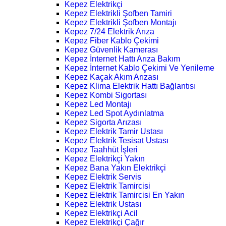
Kepez Elektrikçi
Kepez Elektrikli Şofben Tamiri
Kepez Elektrikli Şofben Montajı
Kepez 7/24 Elektrik Arıza
Kepez Fiber Kablo Çekimi
Kepez Güvenlik Kamerası
Kepez İnternet Hattı Arıza Bakım
Kepez İnternet Kablo Çekimi Ve Yenileme
Kepez Kaçak Akım Arızası
Kepez Klima Elektrik Hattı Bağlantısı
Kepez Kombi Sigortası
Kepez Led Montajı
Kepez Led Spot Aydınlatma
Kepez Sigorta Arızası
Kepez Elektrik Tamir Ustası
Kepez Elektrik Tesisat Ustası
Kepez Taahhüt İşleri
Kepez Elektrikçi Yakın
Kepez Bana Yakın Elektrikçi
Kepez Elektrik Servis
Kepez Elektrik Tamircisi
Kepez Elektrik Tamircisi En Yakın
Kepez Elektrik Ustası
Kepez Elektrikçi Acil
Kepez Elektrikçi Çağır