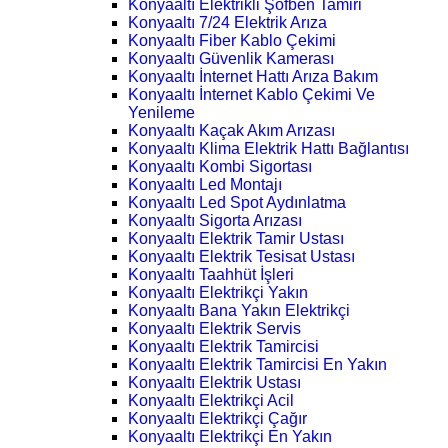
Konyaaltı Elektrikli Şofben Tamiri
Konyaaltı 7/24 Elektrik Arıza
Konyaaltı Fiber Kablo Çekimi
Konyaaltı Güvenlik Kamerası
Konyaaltı İnternet Hattı Arıza Bakım
Konyaaltı İnternet Kablo Çekimi Ve
Yenileme
Konyaaltı Kaçak Akım Arızası
Konyaaltı Klima Elektrik Hattı Bağlantısı
Konyaaltı Kombi Sigortası
Konyaaltı Led Montajı
Konyaaltı Led Spot Aydınlatma
Konyaaltı Sigorta Arızası
Konyaaltı Elektrik Tamir Ustası
Konyaaltı Elektrik Tesisat Ustası
Konyaaltı Taahhüt İşleri
Konyaaltı Elektrikçi Yakın
Konyaaltı Bana Yakın Elektrikçi
Konyaaltı Elektrik Servis
Konyaaltı Elektrik Tamircisi
Konyaaltı Elektrik Tamircisi En Yakın
Konyaaltı Elektrik Ustası
Konyaaltı Elektrikçi Acil
Konyaaltı Elektrikçi Çağır
Konyaaltı Elektrikçi En Yakın