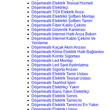
Döşemealtı Elektrik Tesisat Hizmeti
Döşemealtı Elektrikçi
Döşemealtı 7/24 Elektrik Arıza
Döşemealtı Elektrikli Şofben Montajı
Döşemealtı Elektrikli Şofben Tamiri
Döşemealtı Fiber Kablo Çekimi
Döşemealtı Güvenlik Kamerası
Döşemealtı İnternet Hattı Arıza Bakım
Döşemealtı İnternet Kablo Çekimi Ve
Yenileme
Döşemealtı Kaçak Akım Arızası
Döşemealtı Klima Elektrik Hattı Bağlantısı
Döşemealtı Kombi Sigortası
Döşemealtı Led Montajı
Döşemealtı Led Spot Aydınlatma
Döşemealtı Sigorta Arızası
Döşemealtı Elektrik Tamir Ustası
Döşemealtı Elektrik Tesisat Ustası
Döşemealtı Taahhüt İşleri
Döşemealtı Elektrikçi Yakın
Döşemealtı Bana Yakın Elektrikçi
Döşemealtı Elektrik Servis
Döşemealtı Elektrik Tamircisi
Döşemealtı Elektrik Tamircisi En Yakın
Döşemealtı Elektrik Ustası