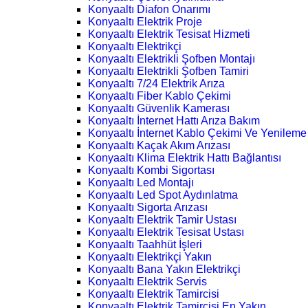
Konyaaltı Diafon Onarımı
Konyaaltı Elektrik Proje
Konyaaltı Elektrik Tesisat Hizmeti
Konyaaltı Elektrikçi
Konyaaltı Elektrikli Şofben Montajı
Konyaaltı Elektrikli Şofben Tamiri
Konyaaltı 7/24 Elektrik Arıza
Konyaaltı Fiber Kablo Çekimi
Konyaaltı Güvenlik Kamerası
Konyaaltı İnternet Hattı Arıza Bakım
Konyaaltı İnternet Kablo Çekimi Ve Yenileme
Konyaaltı Kaçak Akım Arızası
Konyaaltı Klima Elektrik Hattı Bağlantısı
Konyaaltı Kombi Sigortası
Konyaaltı Led Montajı
Konyaaltı Led Spot Aydınlatma
Konyaaltı Sigorta Arızası
Konyaaltı Elektrik Tamir Ustası
Konyaaltı Elektrik Tesisat Ustası
Konyaaltı Taahhüt İşleri
Konyaaltı Elektrikçi Yakın
Konyaaltı Bana Yakın Elektrikçi
Konyaaltı Elektrik Servis
Konyaaltı Elektrik Tamircisi
Konyaaltı Elektrik Tamircisi En Yakın