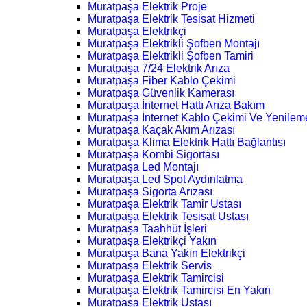
Muratpaşa Elektrik Proje
Muratpaşa Elektrik Tesisat Hizmeti
Muratpaşa Elektrikçi
Muratpaşa Elektrikli Şofben Montajı
Muratpaşa Elektrikli Şofben Tamiri
Muratpaşa 7/24 Elektrik Arıza
Muratpaşa Fiber Kablo Çekimi
Muratpaşa Güvenlik Kamerası
Muratpaşa İnternet Hattı Arıza Bakım
Muratpaşa İnternet Kablo Çekimi Ve Yenilem
Muratpaşa Kaçak Akım Arızası
Muratpaşa Klima Elektrik Hattı Bağlantısı
Muratpaşa Kombi Sigortası
Muratpaşa Led Montajı
Muratpaşa Led Spot Aydınlatma
Muratpaşa Sigorta Arızası
Muratpaşa Elektrik Tamir Ustası
Muratpaşa Elektrik Tesisat Ustası
Muratpaşa Taahhüt İşleri
Muratpaşa Elektrikçi Yakın
Muratpaşa Bana Yakın Elektrikçi
Muratpaşa Elektrik Servis
Muratpaşa Elektrik Tamircisi
Muratpaşa Elektrik Tamircisi En Yakın
Muratpaşa Elektrik Ustası