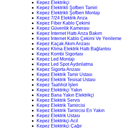
Kepez Elektrikçi
Kepez Elektrikli Şofben Tamiri
Kepez Elektrikli Şofben Montajı
Kepez 7/24 Elektrik Arıza
Kepez Fiber Kablo Çekimi
Kepez Güvenlik Kamerası
Kepez İnternet Hattı Arıza Bakım
Kepez İnternet Kablo Çekimi Ve Yenileme
Kepez Kaçak Akım Arızası
Kepez Klima Elektrik Hattı Bağlantısı
Kepez Kombi Sigortası
Kepez Led Montajı
Kepez Led Spot Aydınlatma
Kepez Sigorta Arızası
Kepez Elektrik Tamir Ustası
Kepez Elektrik Tesisat Ustası
Kepez Taahhüt İşleri
Kepez Elektrikçi Yakın
Kepez Bana Yakın Elektrikçi
Kepez Elektrik Servis
Kepez Elektrik Tamircisi
Kepez Elektrik Tamircisi En Yakın
Kepez Elektrik Ustası
Kepez Elektrikçi Acil
Kepez Elektrikçi Çağır