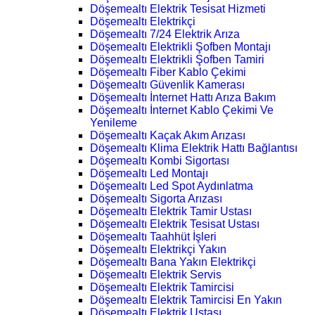
Döşemealtı Elektrik Tesisat Hizmeti
Döşemealtı Elektrikçi
Döşemealtı 7/24 Elektrik Arıza
Döşemealtı Elektrikli Şofben Montajı
Döşemealtı Elektrikli Şofben Tamiri
Döşemealtı Fiber Kablo Çekimi
Döşemealtı Güvenlik Kamerası
Döşemealtı İnternet Hattı Arıza Bakım
Döşemealtı İnternet Kablo Çekimi Ve
Yenileme
Döşemealtı Kaçak Akım Arızası
Döşemealtı Klima Elektrik Hattı Bağlantısı
Döşemealtı Kombi Sigortası
Döşemealtı Led Montajı
Döşemealtı Led Spot Aydınlatma
Döşemealtı Sigorta Arızası
Döşemealtı Elektrik Tamir Ustası
Döşemealtı Elektrik Tesisat Ustası
Döşemealtı Taahhüt İşleri
Döşemealtı Elektrikçi Yakın
Döşemealtı Bana Yakın Elektrikçi
Döşemealtı Elektrik Servis
Döşemealtı Elektrik Tamircisi
Döşemealtı Elektrik Tamircisi En Yakın
Döşemealtı Elektrik Ustası