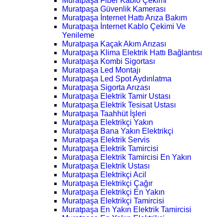
Muratpaşa Fiber Kablo Çekimi
Muratpaşa Güvenlik Kamerası
Muratpaşa İnternet Hattı Arıza Bakım
Muratpaşa İnternet Kablo Çekimi Ve
Yenileme
Muratpaşa Kaçak Akım Arızası
Muratpaşa Klima Elektrik Hattı Bağlantısı
Muratpaşa Kombi Sigortası
Muratpaşa Led Montajı
Muratpaşa Led Spot Aydınlatma
Muratpaşa Sigorta Arızası
Muratpaşa Elektrik Tamir Ustası
Muratpaşa Elektrik Tesisat Ustası
Muratpaşa Taahhüt İşleri
Muratpaşa Elektrikçi Yakın
Muratpaşa Bana Yakın Elektrikçi
Muratpaşa Elektrik Servis
Muratpaşa Elektrik Tamircisi
Muratpaşa Elektrik Tamircisi En Yakın
Muratpaşa Elektrik Ustası
Muratpaşa Elektrikçi Acil
Muratpaşa Elektrikçi Çağır
Muratpaşa Elektrikçi En Yakın
Muratpaşa Elektrikçi Tamircisi
Muratpaşa En Yakın Elektrik Tamircisi