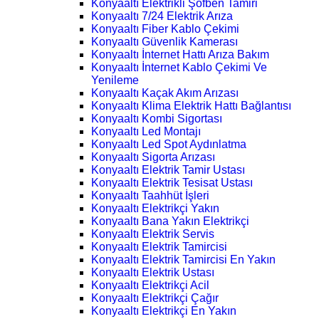
Konyaaltı Elektrikli Şofben Tamiri
Konyaaltı 7/24 Elektrik Arıza
Konyaaltı Fiber Kablo Çekimi
Konyaaltı Güvenlik Kamerası
Konyaaltı İnternet Hattı Arıza Bakım
Konyaaltı İnternet Kablo Çekimi Ve
Yenileme
Konyaaltı Kaçak Akım Arızası
Konyaaltı Klima Elektrik Hattı Bağlantısı
Konyaaltı Kombi Sigortası
Konyaaltı Led Montajı
Konyaaltı Led Spot Aydınlatma
Konyaaltı Sigorta Arızası
Konyaaltı Elektrik Tamir Ustası
Konyaaltı Elektrik Tesisat Ustası
Konyaaltı Taahhüt İşleri
Konyaaltı Elektrikçi Yakın
Konyaaltı Bana Yakın Elektrikçi
Konyaaltı Elektrik Servis
Konyaaltı Elektrik Tamircisi
Konyaaltı Elektrik Tamircisi En Yakın
Konyaaltı Elektrik Ustası
Konyaaltı Elektrikçi Acil
Konyaaltı Elektrikçi Çağır
Konyaaltı Elektrikçi En Yakın