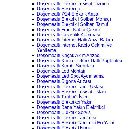
Döşemealtı Elektrik Tesisat Hizmeti
Döşemealtı Elektrikçi
Döşemealtı 7/24 Elektrik Arıza
Döşemealtı Elektrikli Şofben Montajı
Döşemealtı Elektrikli Şofben Tamiri
Döşemealtı Fiber Kablo Çekimi
Döşemealtı Güvenlik Kamerası
Döşemealtı İnternet Hattı Arıza Bakım
Döşemealtı İnternet Kablo Çekimi Ve
Yenileme
Döşemealtı Kaçak Akım Arızası
Döşemealtı Klima Elektrik Hattı Bağlantısı
Döşemealtı Kombi Sigortası
Döşemealtı Led Montajı
Döşemealtı Led Spot Aydınlatma
Döşemealtı Sigorta Arızası
Döşemealtı Elektrik Tamir Ustası
Döşemealtı Elektrik Tesisat Ustası
Döşemealtı Taahhüt İşleri
Döşemealtı Elektrikçi Yakın
Döşemealtı Bana Yakın Elektrikçi
Döşemealtı Elektrik Servis
Döşemealtı Elektrik Tamircisi
Döşemealtı Elektrik Tamircisi En Yakın
Döşemealtı Elektrik Ustası