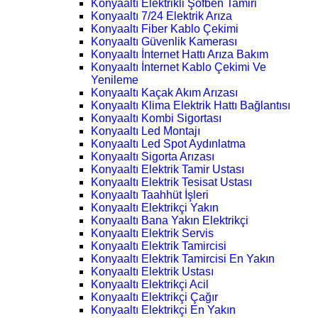
Konyaaltı Elektrikli Şofben Tamiri
Konyaaltı 7/24 Elektrik Arıza
Konyaaltı Fiber Kablo Çekimi
Konyaaltı Güvenlik Kamerası
Konyaaltı İnternet Hattı Arıza Bakım
Konyaaltı İnternet Kablo Çekimi Ve
Yenileme
Konyaaltı Kaçak Akım Arızası
Konyaaltı Klima Elektrik Hattı Bağlantısı
Konyaaltı Kombi Sigortası
Konyaaltı Led Montajı
Konyaaltı Led Spot Aydınlatma
Konyaaltı Sigorta Arızası
Konyaaltı Elektrik Tamir Ustası
Konyaaltı Elektrik Tesisat Ustası
Konyaaltı Taahhüt İşleri
Konyaaltı Elektrikçi Yakın
Konyaaltı Bana Yakın Elektrikçi
Konyaaltı Elektrik Servis
Konyaaltı Elektrik Tamircisi
Konyaaltı Elektrik Tamircisi En Yakın
Konyaaltı Elektrik Ustası
Konyaaltı Elektrikçi Acil
Konyaaltı Elektrikçi Çağır
Konyaaltı Elektrikçi En Yakın