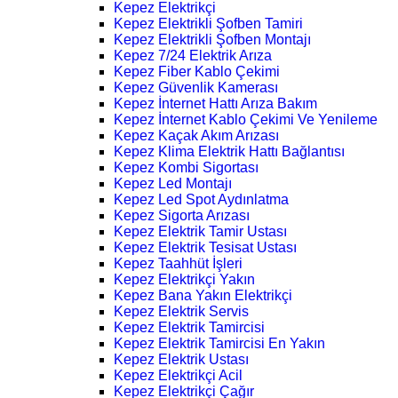
Kepez Elektrikçi
Kepez Elektrikli Şofben Tamiri
Kepez Elektrikli Şofben Montajı
Kepez 7/24 Elektrik Arıza
Kepez Fiber Kablo Çekimi
Kepez Güvenlik Kamerası
Kepez İnternet Hattı Arıza Bakım
Kepez İnternet Kablo Çekimi Ve Yenileme
Kepez Kaçak Akım Arızası
Kepez Klima Elektrik Hattı Bağlantısı
Kepez Kombi Sigortası
Kepez Led Montajı
Kepez Led Spot Aydınlatma
Kepez Sigorta Arızası
Kepez Elektrik Tamir Ustası
Kepez Elektrik Tesisat Ustası
Kepez Taahhüt İşleri
Kepez Elektrikçi Yakın
Kepez Bana Yakın Elektrikçi
Kepez Elektrik Servis
Kepez Elektrik Tamircisi
Kepez Elektrik Tamircisi En Yakın
Kepez Elektrik Ustası
Kepez Elektrikçi Acil
Kepez Elektrikçi Çağır