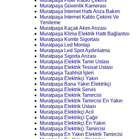
Muratpaşa Fiber Kablo Çekimi
Muratpaşa Güvenlik Kamerası
Muratpaşa İnternet Hattı Arıza Bakım
Muratpaşa İnternet Kablo Çekimi Ve
Yenileme
Muratpaşa Kaçak Akım Arızası
Muratpaşa Klima Elektrik Hattı Bağlantısı
Muratpaşa Kombi Sigortası
Muratpaşa Led Montajı
Muratpaşa Led Spot Aydınlatma
Muratpaşa Sigorta Arızası
Muratpaşa Elektrik Tamir Ustası
Muratpaşa Elektrik Tesisat Ustası
Muratpaşa Taahhüt İşleri
Muratpaşa Elektrikçi Yakın
Muratpaşa Bana Yakın Elektrikçi
Muratpaşa Elektrik Servis
Muratpaşa Elektrik Tamircisi
Muratpaşa Elektrik Tamircisi En Yakın
Muratpaşa Elektrik Ustası
Muratpaşa Elektrikçi Acil
Muratpaşa Elektrikçi Çağır
Muratpaşa Elektrikçi En Yakın
Muratpaşa Elektrikçi Tamircisi
Muratpaşa En Yakın Elektrik Tamircisi