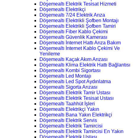
Döşemealtı Elektrik Tesisat Hizmeti
Döşemealtı Elektrikçi
Döşemealtı 7/24 Elektrik Arıza
Döşemealtı Elektrikli Şofben Montajı
Döşemealtı Elektrikli Şofben Tamiri
Döşemealtı Fiber Kablo Çekimi
Döşemealtı Güvenlik Kamerası
Döşemealtı İnternet Hattı Arıza Bakım
Döşemealtı İnternet Kablo Çekimi Ve
Yenileme
Döşemealtı Kaçak Akım Arızası
Döşemealtı Klima Elektrik Hattı Bağlantısı
Döşemealtı Kombi Sigortası
Döşemealtı Led Montajı
Döşemealtı Led Spot Aydınlatma
Döşemealtı Sigorta Arızası
Döşemealtı Elektrik Tamir Ustası
Döşemealtı Elektrik Tesisat Ustası
Döşemealtı Taahhüt İşleri
Döşemealtı Elektrikçi Yakın
Döşemealtı Bana Yakın Elektrikçi
Döşemealtı Elektrik Servis
Döşemealtı Elektrik Tamircisi
Döşemealtı Elektrik Tamircisi En Yakın
Döşemealtı Elektrik Ustası