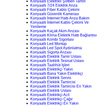
Konyaaltı Elektrikli Şofben Tamiri
Konyaaltı 7/24 Elektrik Arıza
Konyaaltı Fiber Kablo Çekimi
Konyaaltı Güvenlik Kamerası
Konyaaltı İnternet Hattı Arıza Bakım
Konyaaltı İnternet Kablo Çekimi Ve
Yenileme
Konyaaltı Kaçak Akım Arızası
Konyaaltı Klima Elektrik Hattı Bağlantısı
Konyaaltı Kombi Sigortası
Konyaaltı Led Montajı
Konyaaltı Led Spot Aydınlatma
Konyaaltı Sigorta Arızası
Konyaaltı Elektrik Tamir Ustası
Konyaaltı Elektrik Tesisat Ustası
Konyaaltı Taahhüt İşleri
Konyaaltı Elektrikçi Yakın
Konyaaltı Bana Yakın Elektrikçi
Konyaaltı Elektrik Servis
Konyaaltı Elektrik Tamircisi
Konyaaltı Elektrik Tamircisi En Yakın
Konyaaltı Elektrik Ustası
Konyaaltı Elektrikçi Acil
Konyaaltı Elektrikçi Çağır
Konyaaltı Elektrikçi En Yakın