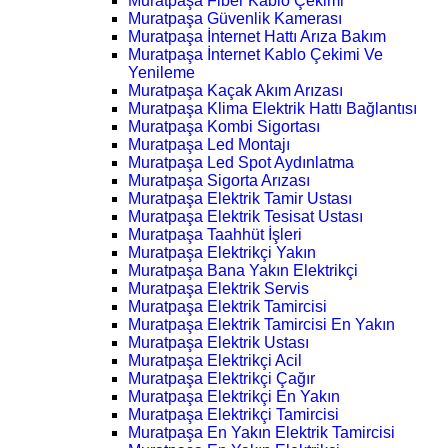
Muratpaşa Fiber Kablo Çekimi
Muratpaşa Güvenlik Kamerası
Muratpaşa İnternet Hattı Arıza Bakım
Muratpaşa İnternet Kablo Çekimi Ve
Yenileme
Muratpaşa Kaçak Akım Arızası
Muratpaşa Klima Elektrik Hattı Bağlantısı
Muratpaşa Kombi Sigortası
Muratpaşa Led Montajı
Muratpaşa Led Spot Aydınlatma
Muratpaşa Sigorta Arızası
Muratpaşa Elektrik Tamir Ustası
Muratpaşa Elektrik Tesisat Ustası
Muratpaşa Taahhüt İşleri
Muratpaşa Elektrikçi Yakın
Muratpaşa Bana Yakın Elektrikçi
Muratpaşa Elektrik Servis
Muratpaşa Elektrik Tamircisi
Muratpaşa Elektrik Tamircisi En Yakın
Muratpaşa Elektrik Ustası
Muratpaşa Elektrikçi Acil
Muratpaşa Elektrikçi Çağır
Muratpaşa Elektrikçi En Yakın
Muratpaşa Elektrikçi Tamircisi
Muratpaşa En Yakın Elektrik Tamircisi