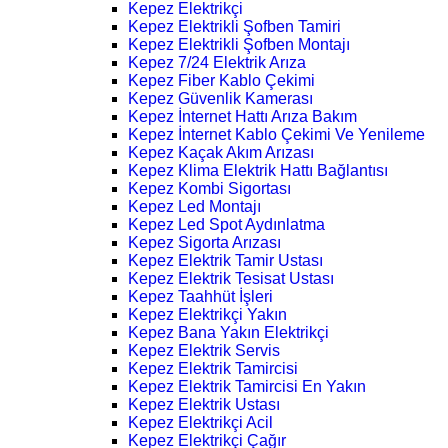
Kepez Elektrikçi
Kepez Elektrikli Şofben Tamiri
Kepez Elektrikli Şofben Montajı
Kepez 7/24 Elektrik Arıza
Kepez Fiber Kablo Çekimi
Kepez Güvenlik Kamerası
Kepez İnternet Hattı Arıza Bakım
Kepez İnternet Kablo Çekimi Ve Yenileme
Kepez Kaçak Akım Arızası
Kepez Klima Elektrik Hattı Bağlantısı
Kepez Kombi Sigortası
Kepez Led Montajı
Kepez Led Spot Aydınlatma
Kepez Sigorta Arızası
Kepez Elektrik Tamir Ustası
Kepez Elektrik Tesisat Ustası
Kepez Taahhüt İşleri
Kepez Elektrikçi Yakın
Kepez Bana Yakın Elektrikçi
Kepez Elektrik Servis
Kepez Elektrik Tamircisi
Kepez Elektrik Tamircisi En Yakın
Kepez Elektrik Ustası
Kepez Elektrikçi Acil
Kepez Elektrikçi Çağır