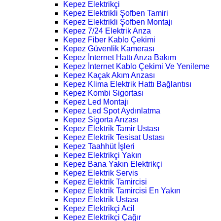
Kepez Elektrikçi
Kepez Elektrikli Şofben Tamiri
Kepez Elektrikli Şofben Montajı
Kepez 7/24 Elektrik Arıza
Kepez Fiber Kablo Çekimi
Kepez Güvenlik Kamerası
Kepez İnternet Hattı Arıza Bakım
Kepez İnternet Kablo Çekimi Ve Yenileme
Kepez Kaçak Akım Arızası
Kepez Klima Elektrik Hattı Bağlantısı
Kepez Kombi Sigortası
Kepez Led Montajı
Kepez Led Spot Aydınlatma
Kepez Sigorta Arızası
Kepez Elektrik Tamir Ustası
Kepez Elektrik Tesisat Ustası
Kepez Taahhüt İşleri
Kepez Elektrikçi Yakın
Kepez Bana Yakın Elektrikçi
Kepez Elektrik Servis
Kepez Elektrik Tamircisi
Kepez Elektrik Tamircisi En Yakın
Kepez Elektrik Ustası
Kepez Elektrikçi Acil
Kepez Elektrikçi Çağır