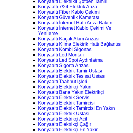
Konyaaltı Elektrikli Şofben Tamiri
Konyaaltı 7/24 Elektrik Arıza
Konyaaltı Fiber Kablo Çekimi
Konyaaltı Güvenlik Kamerası
Konyaaltı İnternet Hattı Arıza Bakım
Konyaaltı İnternet Kablo Çekimi Ve
Yenileme
Konyaaltı Kaçak Akım Arızası
Konyaaltı Klima Elektrik Hattı Bağlantısı
Konyaaltı Kombi Sigortası
Konyaaltı Led Montajı
Konyaaltı Led Spot Aydınlatma
Konyaaltı Sigorta Arızası
Konyaaltı Elektrik Tamir Ustası
Konyaaltı Elektrik Tesisat Ustası
Konyaaltı Taahhüt İşleri
Konyaaltı Elektrikçi Yakın
Konyaaltı Bana Yakın Elektrikçi
Konyaaltı Elektrik Servis
Konyaaltı Elektrik Tamircisi
Konyaaltı Elektrik Tamircisi En Yakın
Konyaaltı Elektrik Ustası
Konyaaltı Elektrikçi Acil
Konyaaltı Elektrikçi Çağır
Konyaaltı Elektrikçi En Yakın