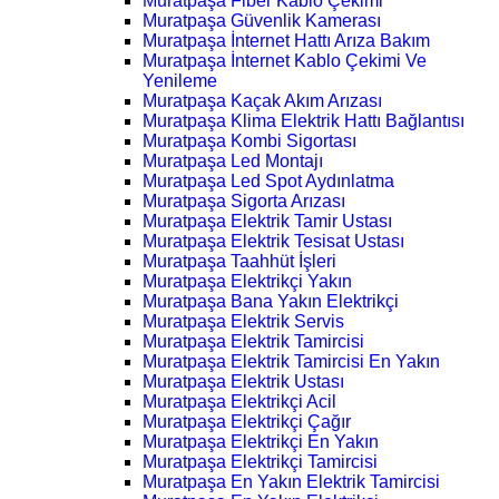
Muratpaşa Fiber Kablo Çekimi
Muratpaşa Güvenlik Kamerası
Muratpaşa İnternet Hattı Arıza Bakım
Muratpaşa İnternet Kablo Çekimi Ve
Yenileme
Muratpaşa Kaçak Akım Arızası
Muratpaşa Klima Elektrik Hattı Bağlantısı
Muratpaşa Kombi Sigortası
Muratpaşa Led Montajı
Muratpaşa Led Spot Aydınlatma
Muratpaşa Sigorta Arızası
Muratpaşa Elektrik Tamir Ustası
Muratpaşa Elektrik Tesisat Ustası
Muratpaşa Taahhüt İşleri
Muratpaşa Elektrikçi Yakın
Muratpaşa Bana Yakın Elektrikçi
Muratpaşa Elektrik Servis
Muratpaşa Elektrik Tamircisi
Muratpaşa Elektrik Tamircisi En Yakın
Muratpaşa Elektrik Ustası
Muratpaşa Elektrikçi Acil
Muratpaşa Elektrikçi Çağır
Muratpaşa Elektrikçi En Yakın
Muratpaşa Elektrikçi Tamircisi
Muratpaşa En Yakın Elektrik Tamircisi