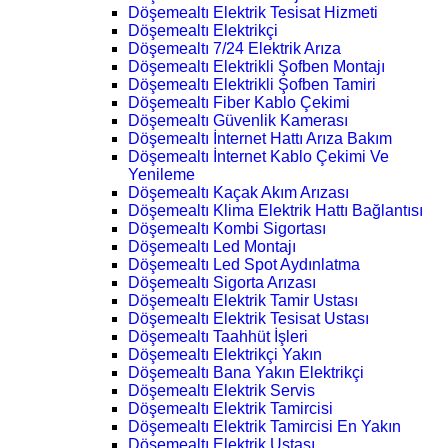
Döşemealtı Elektrik Tesisat Hizmeti
Döşemealtı Elektrikçi
Döşemealtı 7/24 Elektrik Arıza
Döşemealtı Elektrikli Şofben Montajı
Döşemealtı Elektrikli Şofben Tamiri
Döşemealtı Fiber Kablo Çekimi
Döşemealtı Güvenlik Kamerası
Döşemealtı İnternet Hattı Arıza Bakım
Döşemealtı İnternet Kablo Çekimi Ve
Yenileme
Döşemealtı Kaçak Akım Arızası
Döşemealtı Klima Elektrik Hattı Bağlantısı
Döşemealtı Kombi Sigortası
Döşemealtı Led Montajı
Döşemealtı Led Spot Aydınlatma
Döşemealtı Sigorta Arızası
Döşemealtı Elektrik Tamir Ustası
Döşemealtı Elektrik Tesisat Ustası
Döşemealtı Taahhüt İşleri
Döşemealtı Elektrikçi Yakın
Döşemealtı Bana Yakın Elektrikçi
Döşemealtı Elektrik Servis
Döşemealtı Elektrik Tamircisi
Döşemealtı Elektrik Tamircisi En Yakın
Döşemealtı Elektrik Ustası