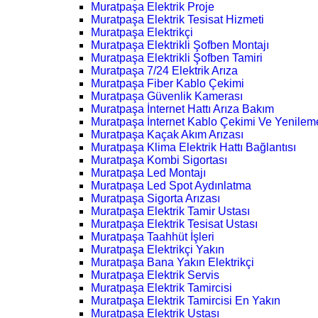
Muratpaşa Elektrik Proje
Muratpaşa Elektrik Tesisat Hizmeti
Muratpaşa Elektrikçi
Muratpaşa Elektrikli Şofben Montajı
Muratpaşa Elektrikli Şofben Tamiri
Muratpaşa 7/24 Elektrik Arıza
Muratpaşa Fiber Kablo Çekimi
Muratpaşa Güvenlik Kamerası
Muratpaşa İnternet Hattı Arıza Bakım
Muratpaşa İnternet Kablo Çekimi Ve Yenilem
Muratpaşa Kaçak Akım Arızası
Muratpaşa Klima Elektrik Hattı Bağlantısı
Muratpaşa Kombi Sigortası
Muratpaşa Led Montajı
Muratpaşa Led Spot Aydınlatma
Muratpaşa Sigorta Arızası
Muratpaşa Elektrik Tamir Ustası
Muratpaşa Elektrik Tesisat Ustası
Muratpaşa Taahhüt İşleri
Muratpaşa Elektrikçi Yakın
Muratpaşa Bana Yakın Elektrikçi
Muratpaşa Elektrik Servis
Muratpaşa Elektrik Tamircisi
Muratpaşa Elektrik Tamircisi En Yakın
Muratpaşa Elektrik Ustası