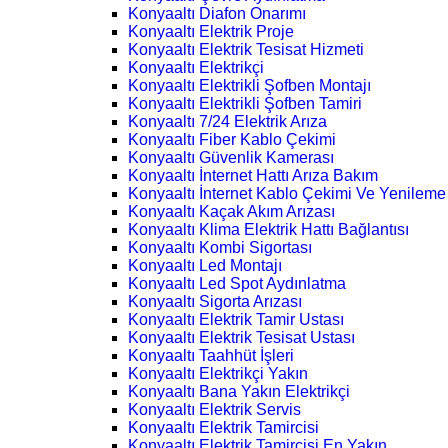
Konyaaltı Diafon Onarımı
Konyaaltı Elektrik Proje
Konyaaltı Elektrik Tesisat Hizmeti
Konyaaltı Elektrikçi
Konyaaltı Elektrikli Şofben Montajı
Konyaaltı Elektrikli Şofben Tamiri
Konyaaltı 7/24 Elektrik Arıza
Konyaaltı Fiber Kablo Çekimi
Konyaaltı Güvenlik Kamerası
Konyaaltı İnternet Hattı Arıza Bakım
Konyaaltı İnternet Kablo Çekimi Ve Yenileme
Konyaaltı Kaçak Akım Arızası
Konyaaltı Klima Elektrik Hattı Bağlantısı
Konyaaltı Kombi Sigortası
Konyaaltı Led Montajı
Konyaaltı Led Spot Aydınlatma
Konyaaltı Sigorta Arızası
Konyaaltı Elektrik Tamir Ustası
Konyaaltı Elektrik Tesisat Ustası
Konyaaltı Taahhüt İşleri
Konyaaltı Elektrikçi Yakın
Konyaaltı Bana Yakın Elektrikçi
Konyaaltı Elektrik Servis
Konyaaltı Elektrik Tamircisi
Konyaaltı Elektrik Tamircisi En Yakın