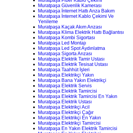
Muratpaşa Fiber Kablo Çekimi
Muratpaşa Güvenlik Kamerası
Muratpaşa İnternet Hattı Arıza Bakım
Muratpaşa İnternet Kablo Çekimi Ve
Yenileme
Muratpaşa Kaçak Akım Arızası
Muratpaşa Klima Elektrik Hattı Bağlantısı
Muratpaşa Kombi Sigortası
Muratpaşa Led Montajı
Muratpaşa Led Spot Aydınlatma
Muratpaşa Sigorta Arızası
Muratpaşa Elektrik Tamir Ustası
Muratpaşa Elektrik Tesisat Ustası
Muratpaşa Taahhüt İşleri
Muratpaşa Elektrikçi Yakın
Muratpaşa Bana Yakın Elektrikçi
Muratpaşa Elektrik Servis
Muratpaşa Elektrik Tamircisi
Muratpaşa Elektrik Tamircisi En Yakın
Muratpaşa Elektrik Ustası
Muratpaşa Elektrikçi Acil
Muratpaşa Elektrikçi Çağır
Muratpaşa Elektrikçi En Yakın
Muratpaşa Elektrikçi Tamircisi
Muratpaşa En Yakın Elektrik Tamircisi