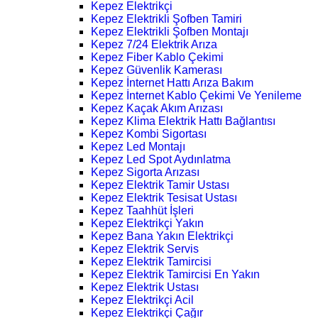
Kepez Elektrikçi
Kepez Elektrikli Şofben Tamiri
Kepez Elektrikli Şofben Montajı
Kepez 7/24 Elektrik Arıza
Kepez Fiber Kablo Çekimi
Kepez Güvenlik Kamerası
Kepez İnternet Hattı Arıza Bakım
Kepez İnternet Kablo Çekimi Ve Yenileme
Kepez Kaçak Akım Arızası
Kepez Klima Elektrik Hattı Bağlantısı
Kepez Kombi Sigortası
Kepez Led Montajı
Kepez Led Spot Aydınlatma
Kepez Sigorta Arızası
Kepez Elektrik Tamir Ustası
Kepez Elektrik Tesisat Ustası
Kepez Taahhüt İşleri
Kepez Elektrikçi Yakın
Kepez Bana Yakın Elektrikçi
Kepez Elektrik Servis
Kepez Elektrik Tamircisi
Kepez Elektrik Tamircisi En Yakın
Kepez Elektrik Ustası
Kepez Elektrikçi Acil
Kepez Elektrikçi Çağır