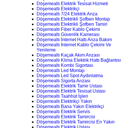
Döşemealtı Elektrik Tesisat Hizmeti
Döşemealtı Elektrikçi
Döşemealtı 7/24 Elektrik Arıza
Döşemealtı Elektrikli Şofben Montajı
Döşemealtı Elektrikli Şofben Tamiri
Döşemealtı Fiber Kablo Çekimi
Döşemealtı Güvenlik Kamerası
Döşemealtı İnternet Hattı Arıza Bakım
Döşemealtı İnternet Kablo Çekimi Ve
Yenileme
Döşemealtı Kaçak Akım Arızası
Döşemealtı Klima Elektrik Hattı Bağlantısı
Döşemealtı Kombi Sigortası
Döşemealtı Led Montajı
Döşemealtı Led Spot Aydınlatma
Döşemealtı Sigorta Arızası
Döşemealtı Elektrik Tamir Ustası
Döşemealtı Elektrik Tesisat Ustası
Döşemealtı Taahhüt İşleri
Döşemealtı Elektrikçi Yakın
Döşemealtı Bana Yakın Elektrikçi
Döşemealtı Elektrik Servis
Döşemealtı Elektrik Tamircisi
Döşemealtı Elektrik Tamircisi En Yakın
Döşemealtı Elektrik Ustası