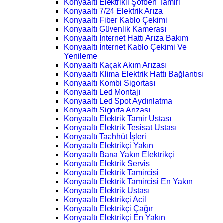
Konyaaltı Elektrikli Şofben Tamiri
Konyaaltı 7/24 Elektrik Arıza
Konyaaltı Fiber Kablo Çekimi
Konyaaltı Güvenlik Kamerası
Konyaaltı İnternet Hattı Arıza Bakım
Konyaaltı İnternet Kablo Çekimi Ve
Yenileme
Konyaaltı Kaçak Akım Arızası
Konyaaltı Klima Elektrik Hattı Bağlantısı
Konyaaltı Kombi Sigortası
Konyaaltı Led Montajı
Konyaaltı Led Spot Aydınlatma
Konyaaltı Sigorta Arızası
Konyaaltı Elektrik Tamir Ustası
Konyaaltı Elektrik Tesisat Ustası
Konyaaltı Taahhüt İşleri
Konyaaltı Elektrikçi Yakın
Konyaaltı Bana Yakın Elektrikçi
Konyaaltı Elektrik Servis
Konyaaltı Elektrik Tamircisi
Konyaaltı Elektrik Tamircisi En Yakın
Konyaaltı Elektrik Ustası
Konyaaltı Elektrikçi Acil
Konyaaltı Elektrikçi Çağır
Konyaaltı Elektrikçi En Yakın