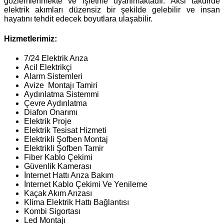
gözlemlenmekte ve işletme uyarılmaktadır. Aksi takdirde
elektrik akımları düzensiz bir şekilde gelebilir ve insan
hayatını tehdit edecek boyutlara ulaşabilir.
Hizmetlerimiz:
7/24 Elektrik Arıza
Acil Elektrikçi
Alarm Sistemleri
Avize Montajı Tamiri
Aydınlatma Sistemmi
Çevre Aydınlatma
Diafon Onarımı
Elektrik Proje
Elektrik Tesisat Hizmeti
Elektrikli Şofben Montaj
Elektrikli Şofben Tamir
Fiber Kablo Çekimi
Güvenlik Kamerası
İnternet Hattı Arıza Bakım
İnternet Kablo Çekimi Ve Yenileme
Kaçak Akım Arızası
Klima Elektrik Hattı Bağlantısı
Kombi Sigortası
Led Montajı