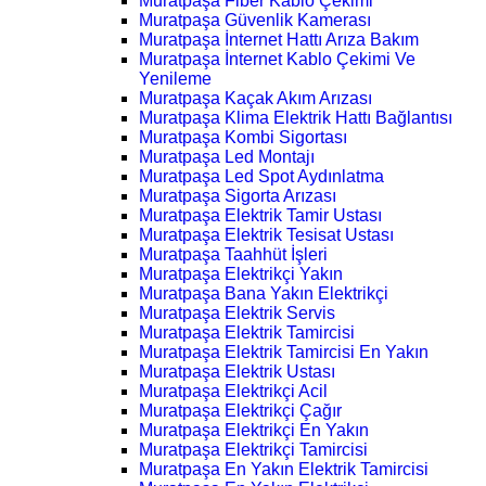
Muratpaşa Fiber Kablo Çekimi
Muratpaşa Güvenlik Kamerası
Muratpaşa İnternet Hattı Arıza Bakım
Muratpaşa İnternet Kablo Çekimi Ve
Yenileme
Muratpaşa Kaçak Akım Arızası
Muratpaşa Klima Elektrik Hattı Bağlantısı
Muratpaşa Kombi Sigortası
Muratpaşa Led Montajı
Muratpaşa Led Spot Aydınlatma
Muratpaşa Sigorta Arızası
Muratpaşa Elektrik Tamir Ustası
Muratpaşa Elektrik Tesisat Ustası
Muratpaşa Taahhüt İşleri
Muratpaşa Elektrikçi Yakın
Muratpaşa Bana Yakın Elektrikçi
Muratpaşa Elektrik Servis
Muratpaşa Elektrik Tamircisi
Muratpaşa Elektrik Tamircisi En Yakın
Muratpaşa Elektrik Ustası
Muratpaşa Elektrikçi Acil
Muratpaşa Elektrikçi Çağır
Muratpaşa Elektrikçi En Yakın
Muratpaşa Elektrikçi Tamircisi
Muratpaşa En Yakın Elektrik Tamircisi