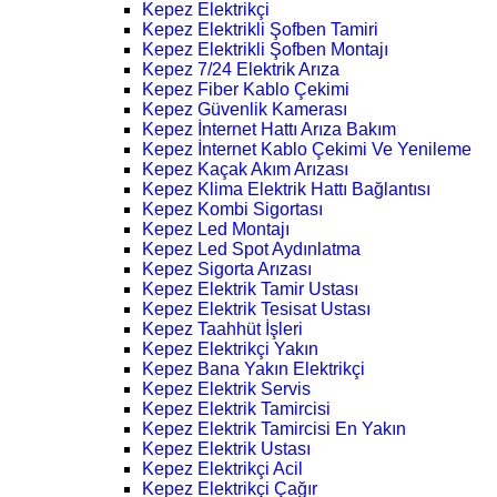
Kepez Elektrikçi
Kepez Elektrikli Şofben Tamiri
Kepez Elektrikli Şofben Montajı
Kepez 7/24 Elektrik Arıza
Kepez Fiber Kablo Çekimi
Kepez Güvenlik Kamerası
Kepez İnternet Hattı Arıza Bakım
Kepez İnternet Kablo Çekimi Ve Yenileme
Kepez Kaçak Akım Arızası
Kepez Klima Elektrik Hattı Bağlantısı
Kepez Kombi Sigortası
Kepez Led Montajı
Kepez Led Spot Aydınlatma
Kepez Sigorta Arızası
Kepez Elektrik Tamir Ustası
Kepez Elektrik Tesisat Ustası
Kepez Taahhüt İşleri
Kepez Elektrikçi Yakın
Kepez Bana Yakın Elektrikçi
Kepez Elektrik Servis
Kepez Elektrik Tamircisi
Kepez Elektrik Tamircisi En Yakın
Kepez Elektrik Ustası
Kepez Elektrikçi Acil
Kepez Elektrikçi Çağır