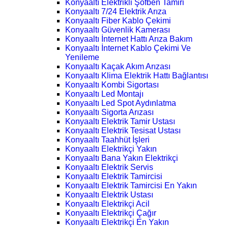
Konyaaltı Elektrikli Şofben Tamiri
Konyaaltı 7/24 Elektrik Arıza
Konyaaltı Fiber Kablo Çekimi
Konyaaltı Güvenlik Kamerası
Konyaaltı İnternet Hattı Arıza Bakım
Konyaaltı İnternet Kablo Çekimi Ve
Yenileme
Konyaaltı Kaçak Akım Arızası
Konyaaltı Klima Elektrik Hattı Bağlantısı
Konyaaltı Kombi Sigortası
Konyaaltı Led Montajı
Konyaaltı Led Spot Aydınlatma
Konyaaltı Sigorta Arızası
Konyaaltı Elektrik Tamir Ustası
Konyaaltı Elektrik Tesisat Ustası
Konyaaltı Taahhüt İşleri
Konyaaltı Elektrikçi Yakın
Konyaaltı Bana Yakın Elektrikçi
Konyaaltı Elektrik Servis
Konyaaltı Elektrik Tamircisi
Konyaaltı Elektrik Tamircisi En Yakın
Konyaaltı Elektrik Ustası
Konyaaltı Elektrikçi Acil
Konyaaltı Elektrikçi Çağır
Konyaaltı Elektrikçi En Yakın