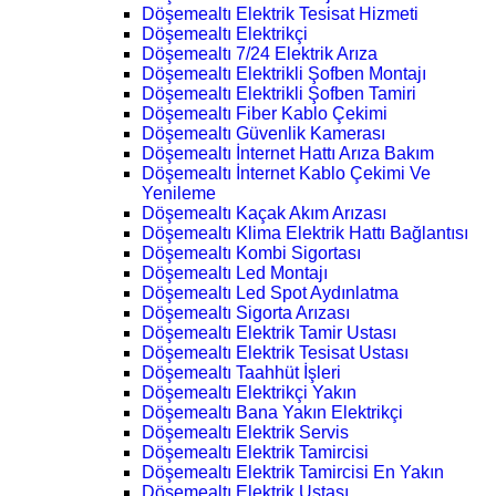
Döşemealtı Elektrik Tesisat Hizmeti
Döşemealtı Elektrikçi
Döşemealtı 7/24 Elektrik Arıza
Döşemealtı Elektrikli Şofben Montajı
Döşemealtı Elektrikli Şofben Tamiri
Döşemealtı Fiber Kablo Çekimi
Döşemealtı Güvenlik Kamerası
Döşemealtı İnternet Hattı Arıza Bakım
Döşemealtı İnternet Kablo Çekimi Ve
Yenileme
Döşemealtı Kaçak Akım Arızası
Döşemealtı Klima Elektrik Hattı Bağlantısı
Döşemealtı Kombi Sigortası
Döşemealtı Led Montajı
Döşemealtı Led Spot Aydınlatma
Döşemealtı Sigorta Arızası
Döşemealtı Elektrik Tamir Ustası
Döşemealtı Elektrik Tesisat Ustası
Döşemealtı Taahhüt İşleri
Döşemealtı Elektrikçi Yakın
Döşemealtı Bana Yakın Elektrikçi
Döşemealtı Elektrik Servis
Döşemealtı Elektrik Tamircisi
Döşemealtı Elektrik Tamircisi En Yakın
Döşemealtı Elektrik Ustası