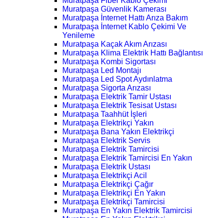
Muratpaşa Fiber Kablo Çekimi
Muratpaşa Güvenlik Kamerası
Muratpaşa İnternet Hattı Arıza Bakım
Muratpaşa İnternet Kablo Çekimi Ve
Yenileme
Muratpaşa Kaçak Akım Arızası
Muratpaşa Klima Elektrik Hattı Bağlantısı
Muratpaşa Kombi Sigortası
Muratpaşa Led Montajı
Muratpaşa Led Spot Aydınlatma
Muratpaşa Sigorta Arızası
Muratpaşa Elektrik Tamir Ustası
Muratpaşa Elektrik Tesisat Ustası
Muratpaşa Taahhüt İşleri
Muratpaşa Elektrikçi Yakın
Muratpaşa Bana Yakın Elektrikçi
Muratpaşa Elektrik Servis
Muratpaşa Elektrik Tamircisi
Muratpaşa Elektrik Tamircisi En Yakın
Muratpaşa Elektrik Ustası
Muratpaşa Elektrikçi Acil
Muratpaşa Elektrikçi Çağır
Muratpaşa Elektrikçi En Yakın
Muratpaşa Elektrikçi Tamircisi
Muratpaşa En Yakın Elektrik Tamircisi