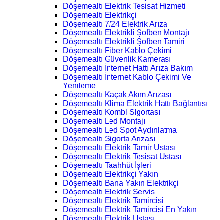
Döşemealtı Elektrik Tesisat Hizmeti
Döşemealtı Elektrikçi
Döşemealtı 7/24 Elektrik Arıza
Döşemealtı Elektrikli Şofben Montajı
Döşemealtı Elektrikli Şofben Tamiri
Döşemealtı Fiber Kablo Çekimi
Döşemealtı Güvenlik Kamerası
Döşemealtı İnternet Hattı Arıza Bakım
Döşemealtı İnternet Kablo Çekimi Ve
Yenileme
Döşemealtı Kaçak Akım Arızası
Döşemealtı Klima Elektrik Hattı Bağlantısı
Döşemealtı Kombi Sigortası
Döşemealtı Led Montajı
Döşemealtı Led Spot Aydınlatma
Döşemealtı Sigorta Arızası
Döşemealtı Elektrik Tamir Ustası
Döşemealtı Elektrik Tesisat Ustası
Döşemealtı Taahhüt İşleri
Döşemealtı Elektrikçi Yakın
Döşemealtı Bana Yakın Elektrikçi
Döşemealtı Elektrik Servis
Döşemealtı Elektrik Tamircisi
Döşemealtı Elektrik Tamircisi En Yakın
Döşemealtı Elektrik Ustası