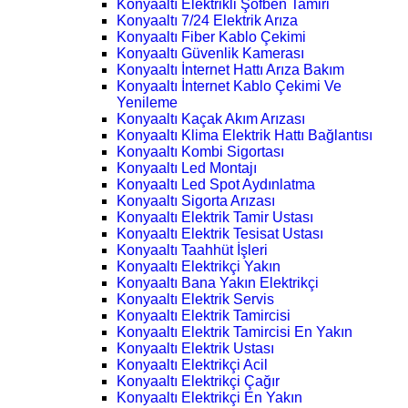
Konyaaltı Elektrikli Şofben Tamiri
Konyaaltı 7/24 Elektrik Arıza
Konyaaltı Fiber Kablo Çekimi
Konyaaltı Güvenlik Kamerası
Konyaaltı İnternet Hattı Arıza Bakım
Konyaaltı İnternet Kablo Çekimi Ve
Yenileme
Konyaaltı Kaçak Akım Arızası
Konyaaltı Klima Elektrik Hattı Bağlantısı
Konyaaltı Kombi Sigortası
Konyaaltı Led Montajı
Konyaaltı Led Spot Aydınlatma
Konyaaltı Sigorta Arızası
Konyaaltı Elektrik Tamir Ustası
Konyaaltı Elektrik Tesisat Ustası
Konyaaltı Taahhüt İşleri
Konyaaltı Elektrikçi Yakın
Konyaaltı Bana Yakın Elektrikçi
Konyaaltı Elektrik Servis
Konyaaltı Elektrik Tamircisi
Konyaaltı Elektrik Tamircisi En Yakın
Konyaaltı Elektrik Ustası
Konyaaltı Elektrikçi Acil
Konyaaltı Elektrikçi Çağır
Konyaaltı Elektrikçi En Yakın