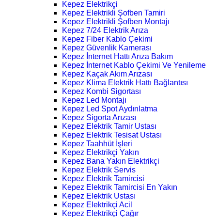
Kepez Elektrikçi
Kepez Elektrikli Şofben Tamiri
Kepez Elektrikli Şofben Montajı
Kepez 7/24 Elektrik Arıza
Kepez Fiber Kablo Çekimi
Kepez Güvenlik Kamerası
Kepez İnternet Hattı Arıza Bakım
Kepez İnternet Kablo Çekimi Ve Yenileme
Kepez Kaçak Akım Arızası
Kepez Klima Elektrik Hattı Bağlantısı
Kepez Kombi Sigortası
Kepez Led Montajı
Kepez Led Spot Aydınlatma
Kepez Sigorta Arızası
Kepez Elektrik Tamir Ustası
Kepez Elektrik Tesisat Ustası
Kepez Taahhüt İşleri
Kepez Elektrikçi Yakın
Kepez Bana Yakın Elektrikçi
Kepez Elektrik Servis
Kepez Elektrik Tamircisi
Kepez Elektrik Tamircisi En Yakın
Kepez Elektrik Ustası
Kepez Elektrikçi Acil
Kepez Elektrikçi Çağır