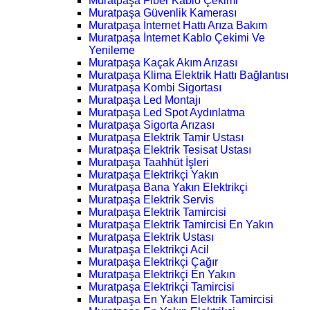
Muratpaşa Fiber Kablo Çekimi
Muratpaşa Güvenlik Kamerası
Muratpaşa İnternet Hattı Arıza Bakım
Muratpaşa İnternet Kablo Çekimi Ve
Yenileme
Muratpaşa Kaçak Akım Arızası
Muratpaşa Klima Elektrik Hattı Bağlantısı
Muratpaşa Kombi Sigortası
Muratpaşa Led Montajı
Muratpaşa Led Spot Aydınlatma
Muratpaşa Sigorta Arızası
Muratpaşa Elektrik Tamir Ustası
Muratpaşa Elektrik Tesisat Ustası
Muratpaşa Taahhüt İşleri
Muratpaşa Elektrikçi Yakın
Muratpaşa Bana Yakın Elektrikçi
Muratpaşa Elektrik Servis
Muratpaşa Elektrik Tamircisi
Muratpaşa Elektrik Tamircisi En Yakın
Muratpaşa Elektrik Ustası
Muratpaşa Elektrikçi Acil
Muratpaşa Elektrikçi Çağır
Muratpaşa Elektrikçi En Yakın
Muratpaşa Elektrikçi Tamircisi
Muratpaşa En Yakın Elektrik Tamircisi