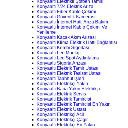
Konyaaltı Elektrikli Şofben Tamiri
Konyaaltı 7/24 Elektrik Arıza
Konyaaltı Fiber Kablo Çekimi
Konyaaltı Güvenlik Kamerası
Konyaaltı İnternet Hattı Arıza Bakım
Konyaaltı İnternet Kablo Çekimi Ve
Yenileme
Konyaaltı Kaçak Akım Arızası
Konyaaltı Klima Elektrik Hattı Bağlantısı
Konyaaltı Kombi Sigortası
Konyaaltı Led Montajı
Konyaaltı Led Spot Aydınlatma
Konyaaltı Sigorta Arızası
Konyaaltı Elektrik Tamir Ustası
Konyaaltı Elektrik Tesisat Ustası
Konyaaltı Taahhüt İşleri
Konyaaltı Elektrikçi Yakın
Konyaaltı Bana Yakın Elektrikçi
Konyaaltı Elektrik Servis
Konyaaltı Elektrik Tamircisi
Konyaaltı Elektrik Tamircisi En Yakın
Konyaaltı Elektrik Ustası
Konyaaltı Elektrikçi Acil
Konyaaltı Elektrikçi Çağır
Konyaaltı Elektrikçi En Yakın