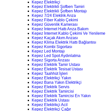
Kepez Elektrikçi
Kepez Elektrikli Şofben Tamiri
Kepez Elektrikli Şofben Montajı
Kepez 7/24 Elektrik Arıza
Kepez Fiber Kablo Çekimi
Kepez Güvenlik Kamerası
Kepez İnternet Hattı Arıza Bakım
Kepez İnternet Kablo Çekimi Ve Yenileme
Kepez Kaçak Akım Arızası
Kepez Klima Elektrik Hattı Bağlantısı
Kepez Kombi Sigortası
Kepez Led Montajı
Kepez Led Spot Aydınlatma
Kepez Sigorta Arızası
Kepez Elektrik Tamir Ustası
Kepez Elektrik Tesisat Ustası
Kepez Taahhüt İşleri
Kepez Elektrikçi Yakın
Kepez Bana Yakın Elektrikçi
Kepez Elektrik Servis
Kepez Elektrik Tamircisi
Kepez Elektrik Tamircisi En Yakın
Kepez Elektrik Ustası
Kepez Elektrikçi Acil
Kepez Elektrikçi Çağır