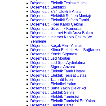
Döşemealtı Elektrik Tesisat Hizmeti
Döşemealtı Elektrikçi
Döşemealtı 7/24 Elektrik Arıza
Döşemealtı Elektrikli Şofben Montajı
Döşemealtı Elektrikli Şofben Tamiri
Döşemealtı Fiber Kablo Çekimi
Döşemealtı Güvenlik Kamerası
Döşemealtı İnternet Hattı Arıza Bakım
Döşemealtı İnternet Kablo Çekimi Ve
Yenileme
Döşemealtı Kaçak Akım Arızası
Döşemealtı Klima Elektrik Hattı Bağlantısı
Döşemealtı Kombi Sigortası
Döşemealtı Led Montajı
Döşemealtı Led Spot Aydınlatma
Döşemealtı Sigorta Arızası
Döşemealtı Elektrik Tamir Ustası
Döşemealtı Elektrik Tesisat Ustası
Döşemealtı Taahhüt İşleri
Döşemealtı Elektrikçi Yakın
Döşemealtı Bana Yakın Elektrikçi
Döşemealtı Elektrik Servis
Döşemealtı Elektrik Tamircisi
Döşemealtı Elektrik Tamircisi En Yakın
Döşemealtı Elektrik Ustası