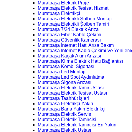
Muratpaşa Elektrik Proje
Muratpaşa Elektrik Tesisat Hizmeti
Muratpaşa Elektrikçi
Muratpaşa Elektrikli Şofben Montajı
Muratpaşa Elektrikli Şofben Tamiri
Muratpaşa 7/24 Elektrik Arıza
Muratpaşa Fiber Kablo Çekimi
Muratpaşa Güvenlik Kamerası
Muratpaşa İnternet Hattı Arıza Bakım
Muratpaşa İnternet Kablo Çekimi Ve Yenilem
Muratpaşa Kaçak Akım Arızası
Muratpaşa Klima Elektrik Hattı Bağlantısı
Muratpaşa Kombi Sigortası
Muratpaşa Led Montajı
Muratpaşa Led Spot Aydınlatma
Muratpaşa Sigorta Arızası
Muratpaşa Elektrik Tamir Ustası
Muratpaşa Elektrik Tesisat Ustası
Muratpaşa Taahhüt İşleri
Muratpaşa Elektrikçi Yakın
Muratpaşa Bana Yakın Elektrikçi
Muratpaşa Elektrik Servis
Muratpaşa Elektrik Tamircisi
Muratpaşa Elektrik Tamircisi En Yakın
Muratpaşa Elektrik Ustası