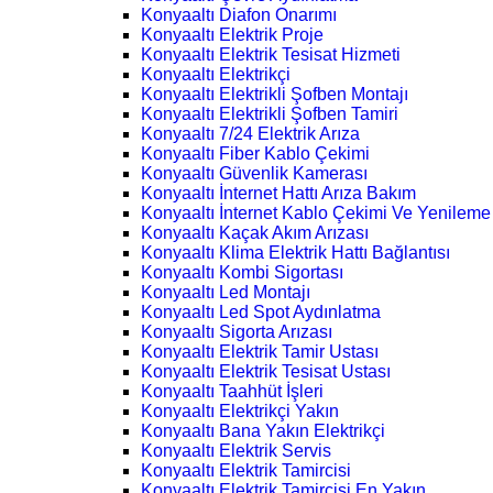
Konyaaltı Diafon Onarımı
Konyaaltı Elektrik Proje
Konyaaltı Elektrik Tesisat Hizmeti
Konyaaltı Elektrikçi
Konyaaltı Elektrikli Şofben Montajı
Konyaaltı Elektrikli Şofben Tamiri
Konyaaltı 7/24 Elektrik Arıza
Konyaaltı Fiber Kablo Çekimi
Konyaaltı Güvenlik Kamerası
Konyaaltı İnternet Hattı Arıza Bakım
Konyaaltı İnternet Kablo Çekimi Ve Yenileme
Konyaaltı Kaçak Akım Arızası
Konyaaltı Klima Elektrik Hattı Bağlantısı
Konyaaltı Kombi Sigortası
Konyaaltı Led Montajı
Konyaaltı Led Spot Aydınlatma
Konyaaltı Sigorta Arızası
Konyaaltı Elektrik Tamir Ustası
Konyaaltı Elektrik Tesisat Ustası
Konyaaltı Taahhüt İşleri
Konyaaltı Elektrikçi Yakın
Konyaaltı Bana Yakın Elektrikçi
Konyaaltı Elektrik Servis
Konyaaltı Elektrik Tamircisi
Konyaaltı Elektrik Tamircisi En Yakın