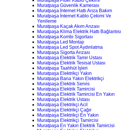
Muratpaşa Fiber Kablo Çekimi
Muratpaşa Güvenlik Kamerası
Muratpaşa İnternet Hattı Arıza Bakım
Muratpaşa İnternet Kablo Çekimi Ve
Yenileme
Muratpaşa Kaçak Akım Arızası
Muratpaşa Klima Elektrik Hattı Bağlantısı
Muratpaşa Kombi Sigortası
Muratpaşa Led Montajı
Muratpaşa Led Spot Aydınlatma
Muratpaşa Sigorta Arızası
Muratpaşa Elektrik Tamir Ustası
Muratpaşa Elektrik Tesisat Ustası
Muratpaşa Taahhüt İşleri
Muratpaşa Elektrikçi Yakın
Muratpaşa Bana Yakın Elektrikçi
Muratpaşa Elektrik Servis
Muratpaşa Elektrik Tamircisi
Muratpaşa Elektrik Tamircisi En Yakın
Muratpaşa Elektrik Ustası
Muratpaşa Elektrikçi Acil
Muratpaşa Elektrikçi Çağır
Muratpaşa Elektrikçi En Yakın
Muratpaşa Elektrikçi Tamircisi
Muratpaşa En Yakın Elektrik Tamircisi