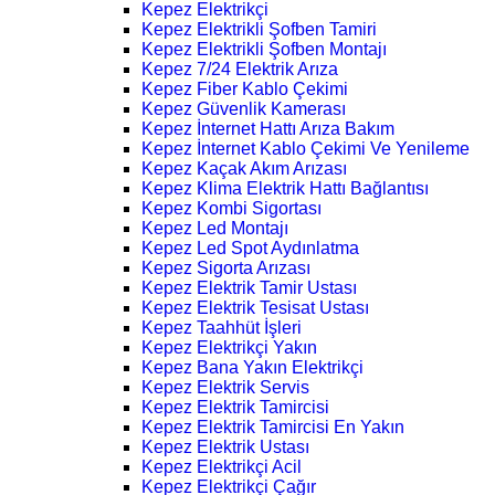
Kepez Elektrikçi
Kepez Elektrikli Şofben Tamiri
Kepez Elektrikli Şofben Montajı
Kepez 7/24 Elektrik Arıza
Kepez Fiber Kablo Çekimi
Kepez Güvenlik Kamerası
Kepez İnternet Hattı Arıza Bakım
Kepez İnternet Kablo Çekimi Ve Yenileme
Kepez Kaçak Akım Arızası
Kepez Klima Elektrik Hattı Bağlantısı
Kepez Kombi Sigortası
Kepez Led Montajı
Kepez Led Spot Aydınlatma
Kepez Sigorta Arızası
Kepez Elektrik Tamir Ustası
Kepez Elektrik Tesisat Ustası
Kepez Taahhüt İşleri
Kepez Elektrikçi Yakın
Kepez Bana Yakın Elektrikçi
Kepez Elektrik Servis
Kepez Elektrik Tamircisi
Kepez Elektrik Tamircisi En Yakın
Kepez Elektrik Ustası
Kepez Elektrikçi Acil
Kepez Elektrikçi Çağır