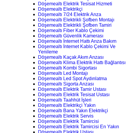
Döşemealtı Elektrik Tesisat Hizmeti
Döşemealtı Elektrikçi
Döşemealtı 7/24 Elektrik Arıza
Döşemealtı Elektrikli Şofben Montajı
Döşemealtı Elektrikli Şofben Tamiri
Döşemealtı Fiber Kablo Çekimi
Döşemealtı Güvenlik Kamerası
Döşemealtı İnternet Hattı Arıza Bakım
Döşemealtı İnternet Kablo Çekimi Ve
Yenileme
Döşemealtı Kaçak Akım Arızası
Döşemealtı Klima Elektrik Hattı Bağlantısı
Döşemealtı Kombi Sigortası
Döşemealtı Led Montajı
Döşemealtı Led Spot Aydınlatma
Döşemealtı Sigorta Arızası
Döşemealtı Elektrik Tamir Ustası
Döşemealtı Elektrik Tesisat Ustası
Döşemealtı Taahhüt İşleri
Döşemealtı Elektrikçi Yakın
Döşemealtı Bana Yakın Elektrikçi
Döşemealtı Elektrik Servis
Döşemealtı Elektrik Tamircisi
Döşemealtı Elektrik Tamircisi En Yakın
Döşemealtı Elektrik Ustası