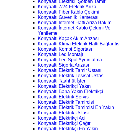
Konyaaltı Elektrikli Şofben Tamiri
Konyaaltı 7/24 Elektrik Arıza
Konyaaltı Fiber Kablo Çekimi
Konyaaltı Güvenlik Kamerası
Konyaaltı İnternet Hattı Arıza Bakım
Konyaaltı İnternet Kablo Çekimi Ve
Yenileme
Konyaaltı Kaçak Akım Arızası
Konyaaltı Klima Elektrik Hattı Bağlantısı
Konyaaltı Kombi Sigortası
Konyaaltı Led Montajı
Konyaaltı Led Spot Aydınlatma
Konyaaltı Sigorta Arızası
Konyaaltı Elektrik Tamir Ustası
Konyaaltı Elektrik Tesisat Ustası
Konyaaltı Taahhüt İşleri
Konyaaltı Elektrikçi Yakın
Konyaaltı Bana Yakın Elektrikçi
Konyaaltı Elektrik Servis
Konyaaltı Elektrik Tamircisi
Konyaaltı Elektrik Tamircisi En Yakın
Konyaaltı Elektrik Ustası
Konyaaltı Elektrikçi Acil
Konyaaltı Elektrikçi Çağır
Konyaaltı Elektrikçi En Yakın