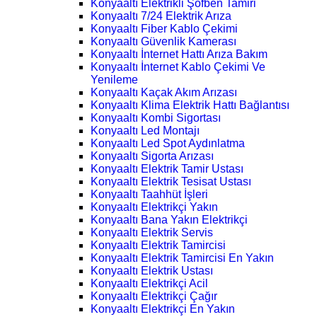
Konyaaltı Elektrikli Şofben Tamiri
Konyaaltı 7/24 Elektrik Arıza
Konyaaltı Fiber Kablo Çekimi
Konyaaltı Güvenlik Kamerası
Konyaaltı İnternet Hattı Arıza Bakım
Konyaaltı İnternet Kablo Çekimi Ve
Yenileme
Konyaaltı Kaçak Akım Arızası
Konyaaltı Klima Elektrik Hattı Bağlantısı
Konyaaltı Kombi Sigortası
Konyaaltı Led Montajı
Konyaaltı Led Spot Aydınlatma
Konyaaltı Sigorta Arızası
Konyaaltı Elektrik Tamir Ustası
Konyaaltı Elektrik Tesisat Ustası
Konyaaltı Taahhüt İşleri
Konyaaltı Elektrikçi Yakın
Konyaaltı Bana Yakın Elektrikçi
Konyaaltı Elektrik Servis
Konyaaltı Elektrik Tamircisi
Konyaaltı Elektrik Tamircisi En Yakın
Konyaaltı Elektrik Ustası
Konyaaltı Elektrikçi Acil
Konyaaltı Elektrikçi Çağır
Konyaaltı Elektrikçi En Yakın