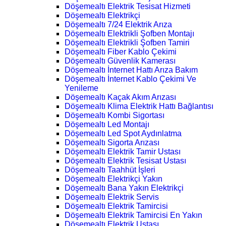
Döşemealtı Elektrik Tesisat Hizmeti
Döşemealtı Elektrikçi
Döşemealtı 7/24 Elektrik Arıza
Döşemealtı Elektrikli Şofben Montajı
Döşemealtı Elektrikli Şofben Tamiri
Döşemealtı Fiber Kablo Çekimi
Döşemealtı Güvenlik Kamerası
Döşemealtı İnternet Hattı Arıza Bakım
Döşemealtı İnternet Kablo Çekimi Ve
Yenileme
Döşemealtı Kaçak Akım Arızası
Döşemealtı Klima Elektrik Hattı Bağlantısı
Döşemealtı Kombi Sigortası
Döşemealtı Led Montajı
Döşemealtı Led Spot Aydınlatma
Döşemealtı Sigorta Arızası
Döşemealtı Elektrik Tamir Ustası
Döşemealtı Elektrik Tesisat Ustası
Döşemealtı Taahhüt İşleri
Döşemealtı Elektrikçi Yakın
Döşemealtı Bana Yakın Elektrikçi
Döşemealtı Elektrik Servis
Döşemealtı Elektrik Tamircisi
Döşemealtı Elektrik Tamircisi En Yakın
Döşemealtı Elektrik Ustası