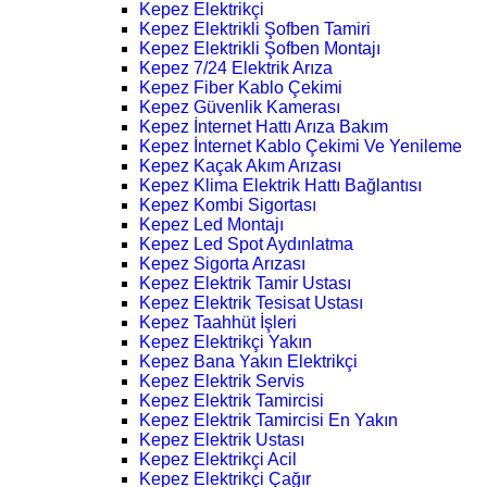
Kepez Elektrikçi
Kepez Elektrikli Şofben Tamiri
Kepez Elektrikli Şofben Montajı
Kepez 7/24 Elektrik Arıza
Kepez Fiber Kablo Çekimi
Kepez Güvenlik Kamerası
Kepez İnternet Hattı Arıza Bakım
Kepez İnternet Kablo Çekimi Ve Yenileme
Kepez Kaçak Akım Arızası
Kepez Klima Elektrik Hattı Bağlantısı
Kepez Kombi Sigortası
Kepez Led Montajı
Kepez Led Spot Aydınlatma
Kepez Sigorta Arızası
Kepez Elektrik Tamir Ustası
Kepez Elektrik Tesisat Ustası
Kepez Taahhüt İşleri
Kepez Elektrikçi Yakın
Kepez Bana Yakın Elektrikçi
Kepez Elektrik Servis
Kepez Elektrik Tamircisi
Kepez Elektrik Tamircisi En Yakın
Kepez Elektrik Ustası
Kepez Elektrikçi Acil
Kepez Elektrikçi Çağır