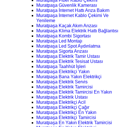
Muratpaşa Fiber Kablo Çekimi
Muratpaşa Güvenlik Kamerası
Muratpaşa İnternet Hattı Arıza Bakım
Muratpaşa İnternet Kablo Çekimi Ve
Yenileme
Muratpaşa Kaçak Akım Arızası
Muratpaşa Klima Elektrik Hattı Bağlantısı
Muratpaşa Kombi Sigortası
Muratpaşa Led Montajı
Muratpaşa Led Spot Aydınlatma
Muratpaşa Sigorta Arızası
Muratpaşa Elektrik Tamir Ustası
Muratpaşa Elektrik Tesisat Ustası
Muratpaşa Taahhüt İşleri
Muratpaşa Elektrikçi Yakın
Muratpaşa Bana Yakın Elektrikçi
Muratpaşa Elektrik Servis
Muratpaşa Elektrik Tamircisi
Muratpaşa Elektrik Tamircisi En Yakın
Muratpaşa Elektrik Ustası
Muratpaşa Elektrikçi Acil
Muratpaşa Elektrikçi Çağır
Muratpaşa Elektrikçi En Yakın
Muratpaşa Elektrikçi Tamircisi
Muratpaşa En Yakın Elektrik Tamircisi