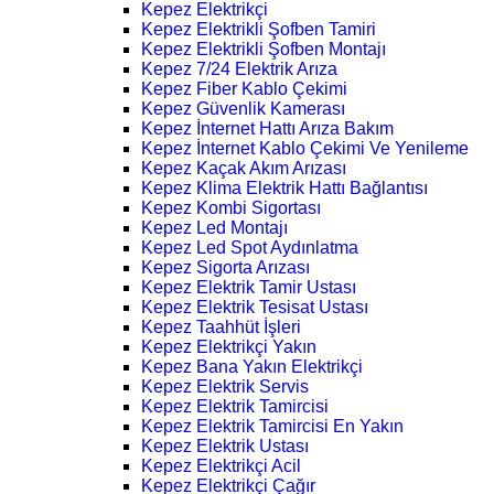
Kepez Elektrikçi
Kepez Elektrikli Şofben Tamiri
Kepez Elektrikli Şofben Montajı
Kepez 7/24 Elektrik Arıza
Kepez Fiber Kablo Çekimi
Kepez Güvenlik Kamerası
Kepez İnternet Hattı Arıza Bakım
Kepez İnternet Kablo Çekimi Ve Yenileme
Kepez Kaçak Akım Arızası
Kepez Klima Elektrik Hattı Bağlantısı
Kepez Kombi Sigortası
Kepez Led Montajı
Kepez Led Spot Aydınlatma
Kepez Sigorta Arızası
Kepez Elektrik Tamir Ustası
Kepez Elektrik Tesisat Ustası
Kepez Taahhüt İşleri
Kepez Elektrikçi Yakın
Kepez Bana Yakın Elektrikçi
Kepez Elektrik Servis
Kepez Elektrik Tamircisi
Kepez Elektrik Tamircisi En Yakın
Kepez Elektrik Ustası
Kepez Elektrikçi Acil
Kepez Elektrikçi Çağır