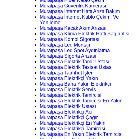
Muratpaşa Fiber Kablo Çekimi
Muratpaşa Güvenlik Kamerası
Muratpaşa İnternet Hattı Arıza Bakım
Muratpaşa İnternet Kablo Çekimi Ve
Yenileme
Muratpaşa Kaçak Akım Arızası
Muratpaşa Klima Elektrik Hattı Bağlantısı
Muratpaşa Kombi Sigortası
Muratpaşa Led Montajı
Muratpaşa Led Spot Aydınlatma
Muratpaşa Sigorta Arızası
Muratpaşa Elektrik Tamir Ustası
Muratpaşa Elektrik Tesisat Ustası
Muratpaşa Taahhüt İşleri
Muratpaşa Elektrikçi Yakın
Muratpaşa Bana Yakın Elektrikçi
Muratpaşa Elektrik Servis
Muratpaşa Elektrik Tamircisi
Muratpaşa Elektrik Tamircisi En Yakın
Muratpaşa Elektrik Ustası
Muratpaşa Elektrikçi Acil
Muratpaşa Elektrikçi Çağır
Muratpaşa Elektrikçi En Yakın
Muratpaşa Elektrikçi Tamircisi
Muratpaşa En Yakın Elektrik Tamircisi