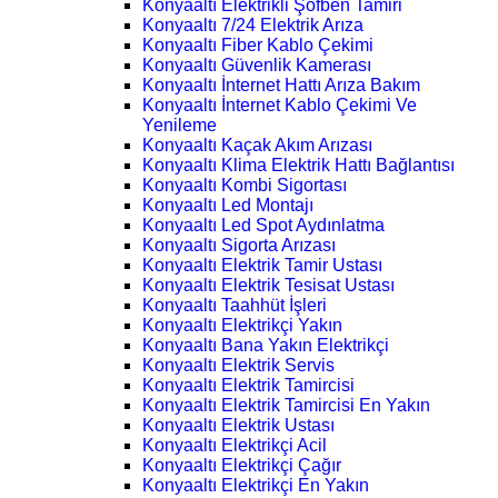
Konyaaltı Elektrikli Şofben Tamiri
Konyaaltı 7/24 Elektrik Arıza
Konyaaltı Fiber Kablo Çekimi
Konyaaltı Güvenlik Kamerası
Konyaaltı İnternet Hattı Arıza Bakım
Konyaaltı İnternet Kablo Çekimi Ve
Yenileme
Konyaaltı Kaçak Akım Arızası
Konyaaltı Klima Elektrik Hattı Bağlantısı
Konyaaltı Kombi Sigortası
Konyaaltı Led Montajı
Konyaaltı Led Spot Aydınlatma
Konyaaltı Sigorta Arızası
Konyaaltı Elektrik Tamir Ustası
Konyaaltı Elektrik Tesisat Ustası
Konyaaltı Taahhüt İşleri
Konyaaltı Elektrikçi Yakın
Konyaaltı Bana Yakın Elektrikçi
Konyaaltı Elektrik Servis
Konyaaltı Elektrik Tamircisi
Konyaaltı Elektrik Tamircisi En Yakın
Konyaaltı Elektrik Ustası
Konyaaltı Elektrikçi Acil
Konyaaltı Elektrikçi Çağır
Konyaaltı Elektrikçi En Yakın