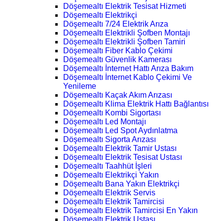
Döşemealtı Elektrik Tesisat Hizmeti
Döşemealtı Elektrikçi
Döşemealtı 7/24 Elektrik Arıza
Döşemealtı Elektrikli Şofben Montajı
Döşemealtı Elektrikli Şofben Tamiri
Döşemealtı Fiber Kablo Çekimi
Döşemealtı Güvenlik Kamerası
Döşemealtı İnternet Hattı Arıza Bakım
Döşemealtı İnternet Kablo Çekimi Ve
Yenileme
Döşemealtı Kaçak Akım Arızası
Döşemealtı Klima Elektrik Hattı Bağlantısı
Döşemealtı Kombi Sigortası
Döşemealtı Led Montajı
Döşemealtı Led Spot Aydınlatma
Döşemealtı Sigorta Arızası
Döşemealtı Elektrik Tamir Ustası
Döşemealtı Elektrik Tesisat Ustası
Döşemealtı Taahhüt İşleri
Döşemealtı Elektrikçi Yakın
Döşemealtı Bana Yakın Elektrikçi
Döşemealtı Elektrik Servis
Döşemealtı Elektrik Tamircisi
Döşemealtı Elektrik Tamircisi En Yakın
Döşemealtı Elektrik Ustası