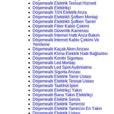
Döşemealtı Elektrik Tesisat Hizmeti
Döşemealtı Elektrikçi
Döşemealtı 7/24 Elektrik Arıza
Döşemealtı Elektrikli Şofben Montajı
Döşemealtı Elektrikli Şofben Tamiri
Döşemealtı Fiber Kablo Çekimi
Döşemealtı Güvenlik Kamerası
Döşemealtı İnternet Hattı Arıza Bakım
Döşemealtı İnternet Kablo Çekimi Ve
Yenileme
Döşemealtı Kaçak Akım Arızası
Döşemealtı Klima Elektrik Hattı Bağlantısı
Döşemealtı Kombi Sigortası
Döşemealtı Led Montajı
Döşemealtı Led Spot Aydınlatma
Döşemealtı Sigorta Arızası
Döşemealtı Elektrik Tamir Ustası
Döşemealtı Elektrik Tesisat Ustası
Döşemealtı Taahhüt İşleri
Döşemealtı Elektrikçi Yakın
Döşemealtı Bana Yakın Elektrikçi
Döşemealtı Elektrik Servis
Döşemealtı Elektrik Tamircisi
Döşemealtı Elektrik Tamircisi En Yakın
Döşemealtı Elektrik Ustası