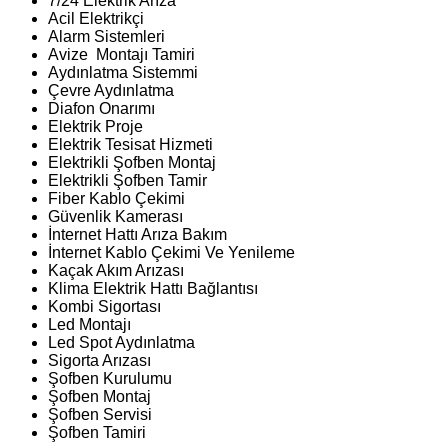
7/24 Elektrik Arıza
Acil Elektrikçi
Alarm Sistemleri
Avize Montajı Tamiri
Aydınlatma Sistemmi
Çevre Aydınlatma
Diafon Onarımı
Elektrik Proje
Elektrik Tesisat Hizmeti
Elektrikli Şofben Montaj
Elektrikli Şofben Tamir
Fiber Kablo Çekimi
Güvenlik Kamerası
İnternet Hattı Arıza Bakım
İnternet Kablo Çekimi Ve Yenileme
Kaçak Akım Arızası
Klima Elektrik Hattı Bağlantısı
Kombi Sigortası
Led Montajı
Led Spot Aydınlatma
Sigorta Arızası
Şofben Kurulumu
Şofben Montaj
Şofben Servisi
Şofben Tamiri