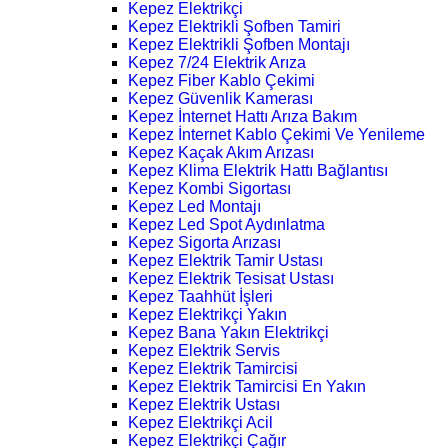
Kepez Elektrikçi
Kepez Elektrikli Şofben Tamiri
Kepez Elektrikli Şofben Montajı
Kepez 7/24 Elektrik Arıza
Kepez Fiber Kablo Çekimi
Kepez Güvenlik Kamerası
Kepez İnternet Hattı Arıza Bakım
Kepez İnternet Kablo Çekimi Ve Yenileme
Kepez Kaçak Akım Arızası
Kepez Klima Elektrik Hattı Bağlantısı
Kepez Kombi Sigortası
Kepez Led Montajı
Kepez Led Spot Aydınlatma
Kepez Sigorta Arızası
Kepez Elektrik Tamir Ustası
Kepez Elektrik Tesisat Ustası
Kepez Taahhüt İşleri
Kepez Elektrikçi Yakın
Kepez Bana Yakın Elektrikçi
Kepez Elektrik Servis
Kepez Elektrik Tamircisi
Kepez Elektrik Tamircisi En Yakın
Kepez Elektrik Ustası
Kepez Elektrikçi Acil
Kepez Elektrikçi Çağır