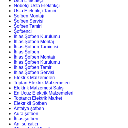
Usta Elektrikçi
Nöbetçi Usta Elektrikçi
Usta Elektrikçi Tamiri
Şofben Montajı
Şofben Servisi
Şofben Tamiri
Şofbenci
İhlas Şofben Kurulumu
İhlas Şofben Montaj
İhlas Şofben Tamircisi
İhlas Şofben
İhlas Şofben Montajı
İhlas Şofben Kurulumu
İhlas Şofben Tamiri
İhlas Şofben Servisi
Elektrik Malzemeleri
Toptan Elektrik Malzemeleri
Elektrik Malzemesi Satışı
En Ucuz Elektrik Malzemeleri
Toptancı Elektrik Market
Elektrikli Şofben
Antalya şofben
Aura şofben
İhlas şofben
Ani su ısıtıcı