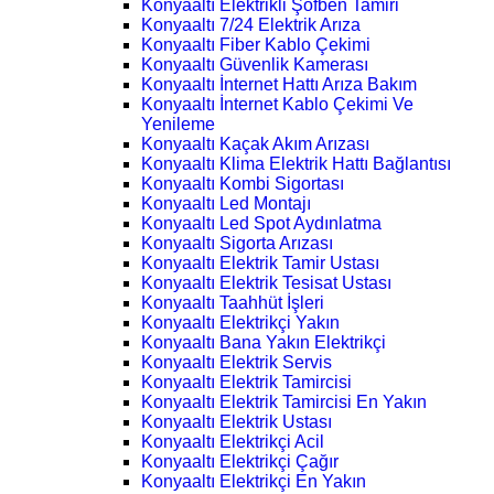
Konyaaltı Elektrikli Şofben Tamiri
Konyaaltı 7/24 Elektrik Arıza
Konyaaltı Fiber Kablo Çekimi
Konyaaltı Güvenlik Kamerası
Konyaaltı İnternet Hattı Arıza Bakım
Konyaaltı İnternet Kablo Çekimi Ve
Yenileme
Konyaaltı Kaçak Akım Arızası
Konyaaltı Klima Elektrik Hattı Bağlantısı
Konyaaltı Kombi Sigortası
Konyaaltı Led Montajı
Konyaaltı Led Spot Aydınlatma
Konyaaltı Sigorta Arızası
Konyaaltı Elektrik Tamir Ustası
Konyaaltı Elektrik Tesisat Ustası
Konyaaltı Taahhüt İşleri
Konyaaltı Elektrikçi Yakın
Konyaaltı Bana Yakın Elektrikçi
Konyaaltı Elektrik Servis
Konyaaltı Elektrik Tamircisi
Konyaaltı Elektrik Tamircisi En Yakın
Konyaaltı Elektrik Ustası
Konyaaltı Elektrikçi Acil
Konyaaltı Elektrikçi Çağır
Konyaaltı Elektrikçi En Yakın