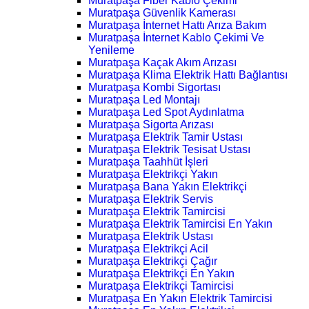
Muratpaşa Fiber Kablo Çekimi
Muratpaşa Güvenlik Kamerası
Muratpaşa İnternet Hattı Arıza Bakım
Muratpaşa İnternet Kablo Çekimi Ve
Yenileme
Muratpaşa Kaçak Akım Arızası
Muratpaşa Klima Elektrik Hattı Bağlantısı
Muratpaşa Kombi Sigortası
Muratpaşa Led Montajı
Muratpaşa Led Spot Aydınlatma
Muratpaşa Sigorta Arızası
Muratpaşa Elektrik Tamir Ustası
Muratpaşa Elektrik Tesisat Ustası
Muratpaşa Taahhüt İşleri
Muratpaşa Elektrikçi Yakın
Muratpaşa Bana Yakın Elektrikçi
Muratpaşa Elektrik Servis
Muratpaşa Elektrik Tamircisi
Muratpaşa Elektrik Tamircisi En Yakın
Muratpaşa Elektrik Ustası
Muratpaşa Elektrikçi Acil
Muratpaşa Elektrikçi Çağır
Muratpaşa Elektrikçi En Yakın
Muratpaşa Elektrikçi Tamircisi
Muratpaşa En Yakın Elektrik Tamircisi