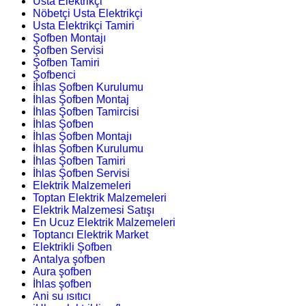
Usta Elektrikçi
Nöbetçi Usta Elektrikçi
Usta Elektrikçi Tamiri
Şofben Montajı
Şofben Servisi
Şofben Tamiri
Şofbenci
İhlas Şofben Kurulumu
İhlas Şofben Montaj
İhlas Şofben Tamircisi
İhlas Şofben
İhlas Şofben Montajı
İhlas Şofben Kurulumu
İhlas Şofben Tamiri
İhlas Şofben Servisi
Elektrik Malzemeleri
Toptan Elektrik Malzemeleri
Elektrik Malzemesi Satışı
En Ucuz Elektrik Malzemeleri
Toptancı Elektrik Market
Elektrikli Şofben
Antalya şofben
Aura şofben
İhlas şofben
Ani su ısıtıcı