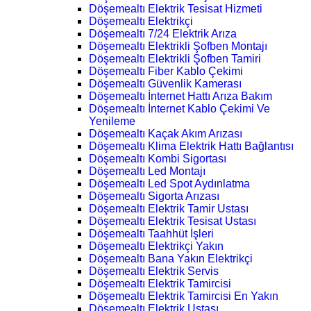
Döşemealtı Elektrik Tesisat Hizmeti
Döşemealtı Elektrikçi
Döşemealtı 7/24 Elektrik Arıza
Döşemealtı Elektrikli Şofben Montajı
Döşemealtı Elektrikli Şofben Tamiri
Döşemealtı Fiber Kablo Çekimi
Döşemealtı Güvenlik Kamerası
Döşemealtı İnternet Hattı Arıza Bakım
Döşemealtı İnternet Kablo Çekimi Ve
Yenileme
Döşemealtı Kaçak Akım Arızası
Döşemealtı Klima Elektrik Hattı Bağlantısı
Döşemealtı Kombi Sigortası
Döşemealtı Led Montajı
Döşemealtı Led Spot Aydınlatma
Döşemealtı Sigorta Arızası
Döşemealtı Elektrik Tamir Ustası
Döşemealtı Elektrik Tesisat Ustası
Döşemealtı Taahhüt İşleri
Döşemealtı Elektrikçi Yakın
Döşemealtı Bana Yakın Elektrikçi
Döşemealtı Elektrik Servis
Döşemealtı Elektrik Tamircisi
Döşemealtı Elektrik Tamircisi En Yakın
Döşemealtı Elektrik Ustası