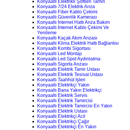
Konyaaltı Elektrikli Şofben Tamiri
Konyaaltı 7/24 Elektrik Arıza
Konyaaltı Fiber Kablo Çekimi
Konyaaltı Güvenlik Kamerası
Konyaaltı İnternet Hattı Arıza Bakım
Konyaaltı İnternet Kablo Çekimi Ve
Yenileme
Konyaaltı Kaçak Akım Arızası
Konyaaltı Klima Elektrik Hattı Bağlantısı
Konyaaltı Kombi Sigortası
Konyaaltı Led Montajı
Konyaaltı Led Spot Aydınlatma
Konyaaltı Sigorta Arızası
Konyaaltı Elektrik Tamir Ustası
Konyaaltı Elektrik Tesisat Ustası
Konyaaltı Taahhüt İşleri
Konyaaltı Elektrikçi Yakın
Konyaaltı Bana Yakın Elektrikçi
Konyaaltı Elektrik Servis
Konyaaltı Elektrik Tamircisi
Konyaaltı Elektrik Tamircisi En Yakın
Konyaaltı Elektrik Ustası
Konyaaltı Elektrikçi Acil
Konyaaltı Elektrikçi Çağır
Konyaaltı Elektrikçi En Yakın