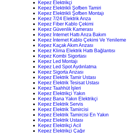
Kepez Elektrikçi
Kepez Elektrikli Şofben Tamiri
Kepez Elektrikli Şofben Montajı
Kepez 7/24 Elektrik Arıza
Kepez Fiber Kablo Çekimi
Kepez Güvenlik Kamerası
Kepez İnternet Hattı Arıza Bakım
Kepez İnternet Kablo Çekimi Ve Yenileme
Kepez Kaçak Akım Arızası
Kepez Klima Elektrik Hattı Bağlantısı
Kepez Kombi Sigortası
Kepez Led Montajı
Kepez Led Spot Aydınlatma
Kepez Sigorta Arızası
Kepez Elektrik Tamir Ustası
Kepez Elektrik Tesisat Ustası
Kepez Taahhüt İşleri
Kepez Elektrikçi Yakın
Kepez Bana Yakın Elektrikçi
Kepez Elektrik Servis
Kepez Elektrik Tamircisi
Kepez Elektrik Tamircisi En Yakın
Kepez Elektrik Ustası
Kepez Elektrikçi Acil
Kepez Elektrikçi Çağır