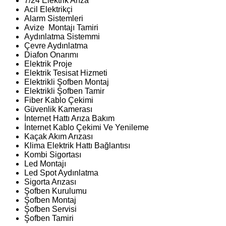
7/24 Elektrik Arıza
Acil Elektrikçi
Alarm Sistemleri
Avize Montajı Tamiri
Aydınlatma Sistemmi
Çevre Aydınlatma
Diafon Onarımı
Elektrik Proje
Elektrik Tesisat Hizmeti
Elektrikli Şofben Montaj
Elektrikli Şofben Tamir
Fiber Kablo Çekimi
Güvenlik Kamerası
İnternet Hattı Arıza Bakım
İnternet Kablo Çekimi Ve Yenileme
Kaçak Akım Arızası
Klima Elektrik Hattı Bağlantısı
Kombi Sigortası
Led Montajı
Led Spot Aydınlatma
Sigorta Arızası
Şofben Kurulumu
Şofben Montaj
Şofben Servisi
Şofben Tamiri