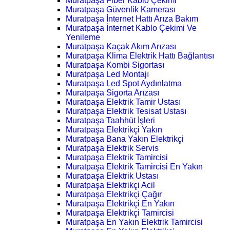
Muratpaşa Fiber Kablo Çekimi
Muratpaşa Güvenlik Kamerası
Muratpaşa İnternet Hattı Arıza Bakım
Muratpaşa İnternet Kablo Çekimi Ve
Yenileme
Muratpaşa Kaçak Akım Arızası
Muratpaşa Klima Elektrik Hattı Bağlantısı
Muratpaşa Kombi Sigortası
Muratpaşa Led Montajı
Muratpaşa Led Spot Aydınlatma
Muratpaşa Sigorta Arızası
Muratpaşa Elektrik Tamir Ustası
Muratpaşa Elektrik Tesisat Ustası
Muratpaşa Taahhüt İşleri
Muratpaşa Elektrikçi Yakın
Muratpaşa Bana Yakın Elektrikçi
Muratpaşa Elektrik Servis
Muratpaşa Elektrik Tamircisi
Muratpaşa Elektrik Tamircisi En Yakın
Muratpaşa Elektrik Ustası
Muratpaşa Elektrikçi Acil
Muratpaşa Elektrikçi Çağır
Muratpaşa Elektrikçi En Yakın
Muratpaşa Elektrikçi Tamircisi
Muratpaşa En Yakın Elektrik Tamircisi